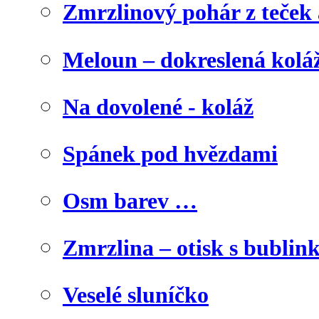
Zmrzlinový pohár z teček
Meloun – dokreslená kolá
Na dovolené - koláž
Spánek pod hvězdami
Osm barev …
Zmrzlina – otisk s bublink
Veselé sluníčko