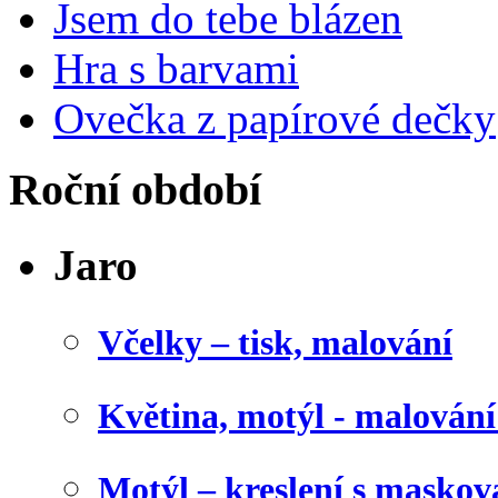
Jsem do tebe blázen
Hra s barvami
Ovečka z papírové dečky
Roční období
Jaro
Včelky – tisk, malování
Květina, motýl - malován
Motýl – kreslení s maskov