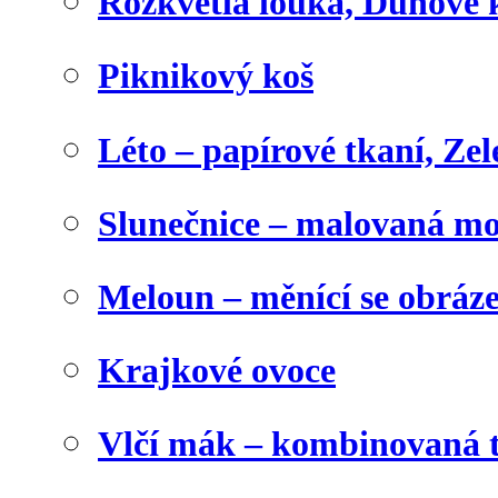
Rozkvetlá louka, Duhové 
Piknikový koš
Léto – papírové tkaní, Zel
Slunečnice – malovaná m
Meloun – měnící se obráz
Krajkové ovoce
Vlčí mák – kombinovaná 