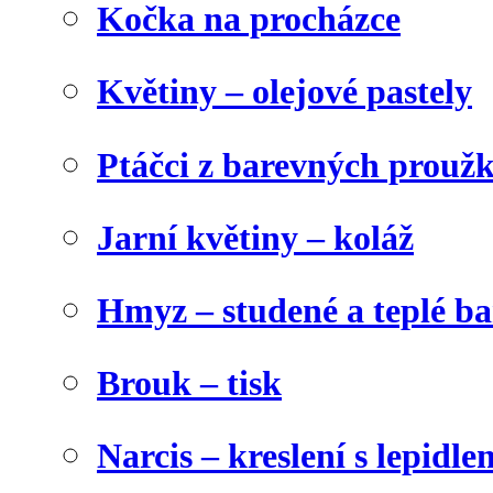
Kočka na procházce
Květiny – olejové pastely
Ptáčci z barevných prouž
Jarní květiny – koláž
Hmyz – studené a teplé b
Brouk – tisk
Narcis – kreslení s lepidle