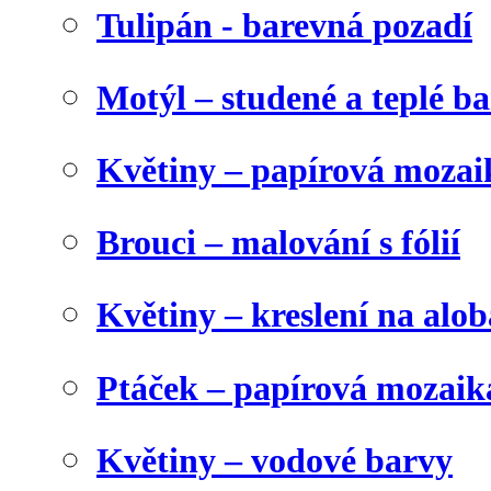
Tulipán - barevná pozadí
Motýl – studené a teplé b
Květiny – papírová mozai
Brouci – malování s fólií
Květiny – kreslení na alob
Ptáček – papírová mozaik
Květiny – vodové barvy