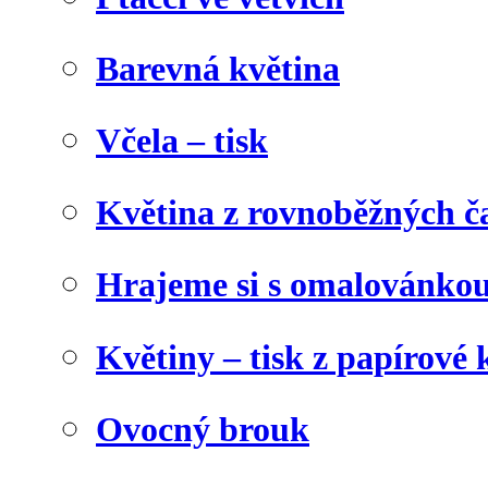
Barevná květina
Včela – tisk
Květina z rovnoběžných č
Hrajeme si s omalovánko
Květiny – tisk z papírové 
Ovocný brouk