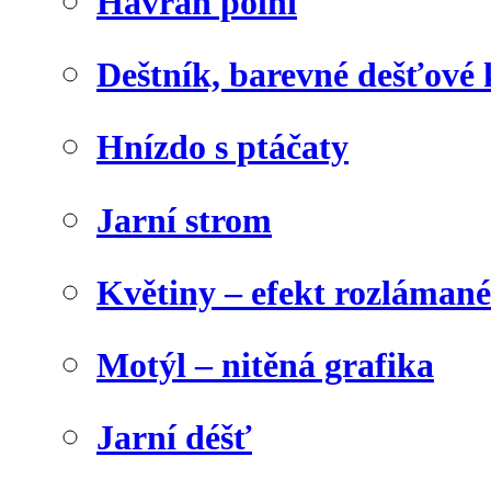
Havran polní
Deštník, barevné dešťové
Hnízdo s ptáčaty
Jarní strom
Květiny – efekt rozláman
Motýl – nitěná grafika
Jarní déšť