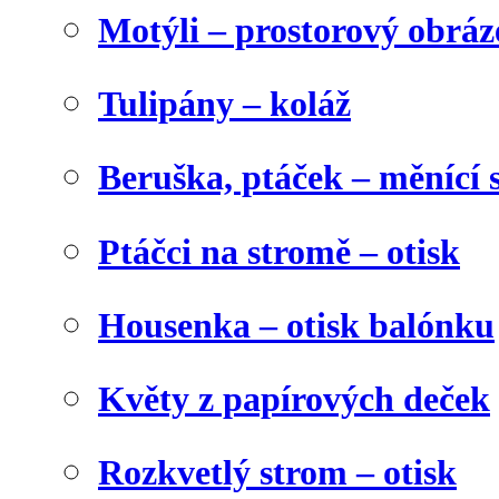
Motýli – prostorový obráz
Tulipány – koláž
Beruška, ptáček – měnící 
Ptáčci na stromě – otisk
Housenka – otisk balónku
Květy z papírových deček
Rozkvetlý strom – otisk