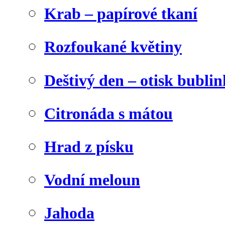
Krab – papírové tkaní
Rozfoukané květiny
Deštivý den – otisk bublin
Citronáda s mátou
Hrad z písku
Vodní meloun
Jahoda