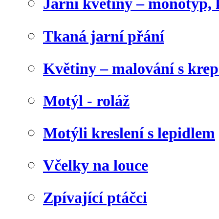
Jarní květiny – monotyp, 
Tkaná jarní přání
Květiny – malování s kr
Motýl - roláž
Motýli kreslení s lepidlem
Včelky na louce
Zpívající ptáčci