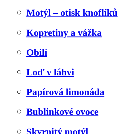
Motýl – otisk knoflíků
Kopretiny a vážka
Obilí
Loď v láhvi
Papírová limonáda
Bublinkové ovoce
Skvrnitý motýl