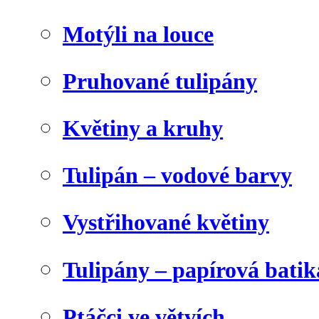
Motýli na louce
Pruhované tulipány
Květiny a kruhy
Tulipán – vodové barvy
Vystřihované květiny
Tulipány – papírová batik
Ptáčci ve větvích