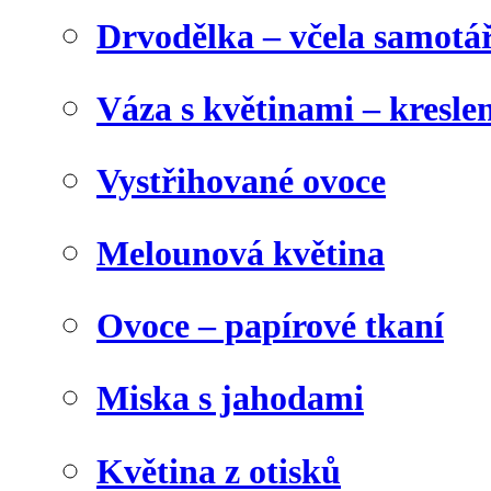
Drvodělka – včela samotá
Váza s květinami – kresl
Vystřihované ovoce
Melounová květina
Ovoce – papírové tkaní
Miska s jahodami
Květina z otisků