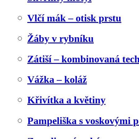
Vlčí mák – otisk prstu
Žáby v rybníku
Zátiší – kombinovaná tec
Vážka – koláž
Křivítka a květiny
Pampeliška s voskovými p