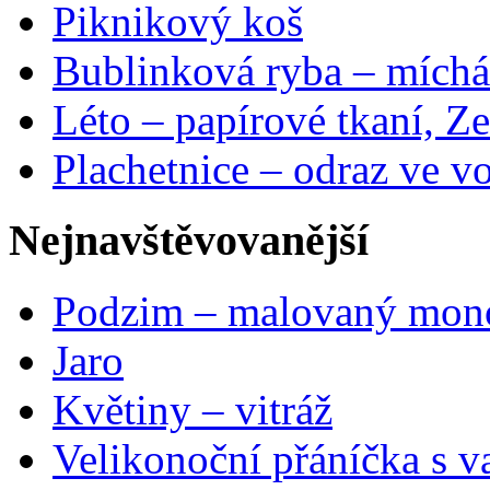
Piknikový koš
Bublinková ryba – míchá
Léto – papírové tkaní, Ze
Plachetnice – odraz ve v
Nejnavštěvovanější
Podzim – malovaný mon
Jaro
Květiny – vitráž
Velikonoční přáníčka s v