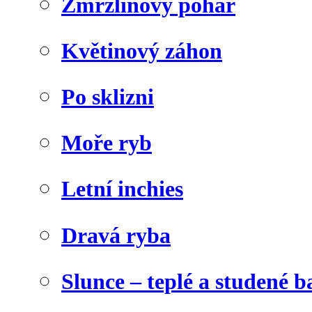
Zmrzlinový pohár
Květinový záhon
Po sklizni
Moře ryb
Letní inchies
Dravá ryba
Slunce – teplé a studené b