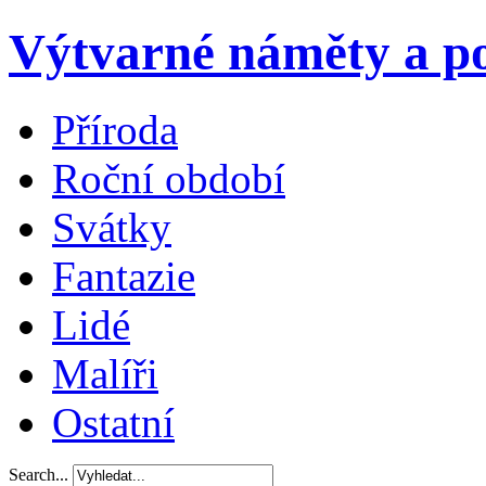
Výtvarné náměty a po
Příroda
Roční období
Svátky
Fantazie
Lidé
Malíři
Ostatní
Search...