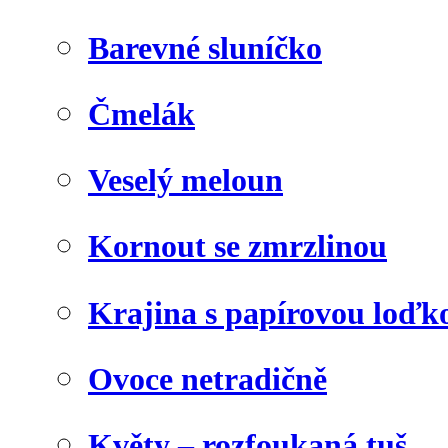
Barevné sluníčko
Čmelák
Veselý meloun
Kornout se zmrzlinou
Krajina s papírovou loďk
Ovoce netradičně
Květy – rozfoukaná tuš