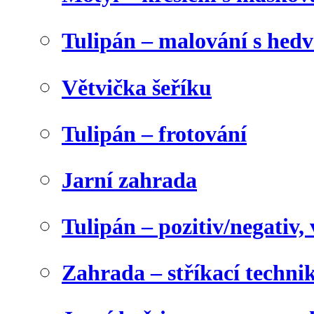
Tulipán – malování s he
Větvička šeříku
Tulipán – frotování
Jarní zahrada
Tulipán – pozitiv/negativ,
Zahrada – stříkací techni