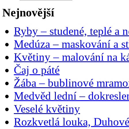
Nejnovější
Ryby – studené, teplé a n
Medúza – maskování a st
Květiny – malování na ká
Čaj o páté
Žába – bublinové mramo
Medvěd lední – dokresle
Veselé květiny
Rozkvetlá louka, Duhové