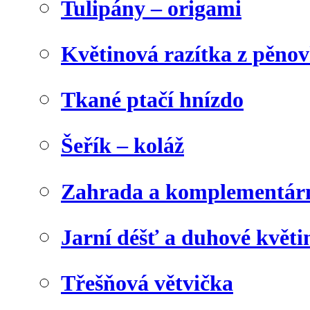
Tulipány – origami
Květinová razítka z pěno
Tkané ptačí hnízdo
Šeřík – koláž
Zahrada a komplementárn
Jarní déšť a duhové květi
Třešňová větvička