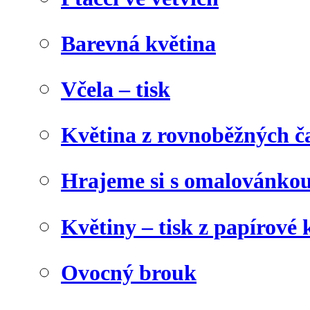
Barevná květina
Včela – tisk
Květina z rovnoběžných č
Hrajeme si s omalovánko
Květiny – tisk z papírové 
Ovocný brouk