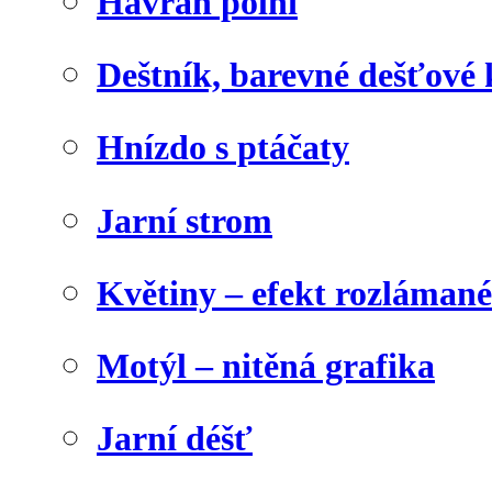
Havran polní
Deštník, barevné dešťové
Hnízdo s ptáčaty
Jarní strom
Květiny – efekt rozláman
Motýl – nitěná grafika
Jarní déšť