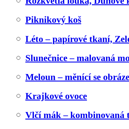
Rozkvetlá louka, Duhové 
Piknikový koš
Léto – papírové tkaní, Zel
Slunečnice – malovaná m
Meloun – měnící se obráz
Krajkové ovoce
Vlčí mák – kombinovaná 