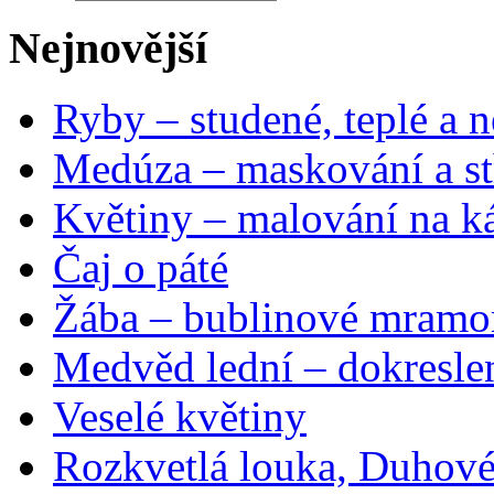
Nejnovější
Ryby – studené, teplé a n
Medúza – maskování a st
Květiny – malování na ká
Čaj o páté
Žába – bublinové mramo
Medvěd lední – dokresle
Veselé květiny
Rozkvetlá louka, Duhové