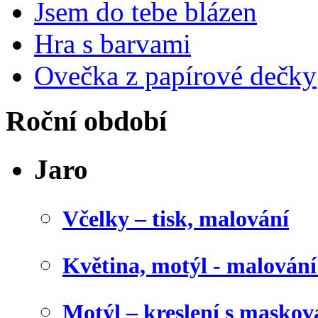
Jsem do tebe blázen
Hra s barvami
Ovečka z papírové dečky
Roční období
Jaro
Včelky – tisk, malování
Květina, motýl - malován
Motýl – kreslení s maskov