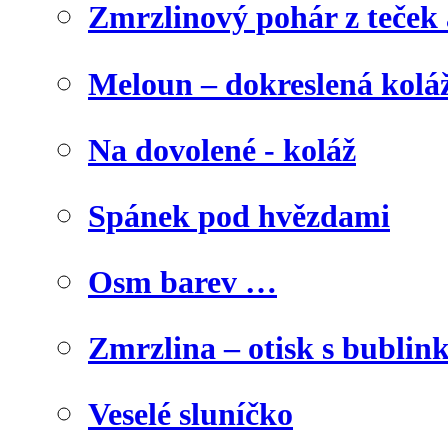
Zmrzlinový pohár z teček
Meloun – dokreslená kolá
Na dovolené - koláž
Spánek pod hvězdami
Osm barev …
Zmrzlina – otisk s bublink
Veselé sluníčko