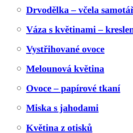
Drvodělka – včela samotá
Váza s květinami – kresl
Vystřihované ovoce
Melounová květina
Ovoce – papírové tkaní
Miska s jahodami
Květina z otisků