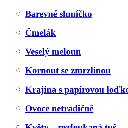
Barevné sluníčko
Čmelák
Veselý meloun
Kornout se zmrzlinou
Krajina s papírovou loďk
Ovoce netradičně
Květy – rozfoukaná tuš