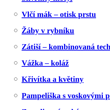
Vlčí mák – otisk prstu
Žáby v rybníku
Zátiší – kombinovaná tec
Vážka – koláž
Křivítka a květiny
Pampeliška s voskovými p