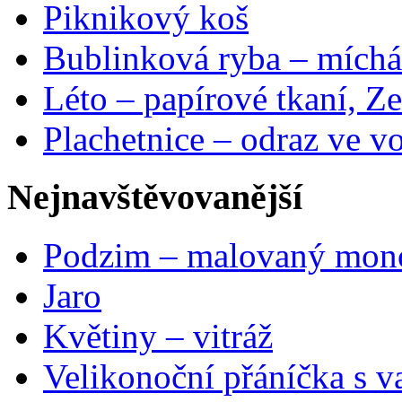
Piknikový koš
Bublinková ryba – míchá
Léto – papírové tkaní, Ze
Plachetnice – odraz ve v
Nejnavštěvovanější
Podzim – malovaný mon
Jaro
Květiny – vitráž
Velikonoční přáníčka s v