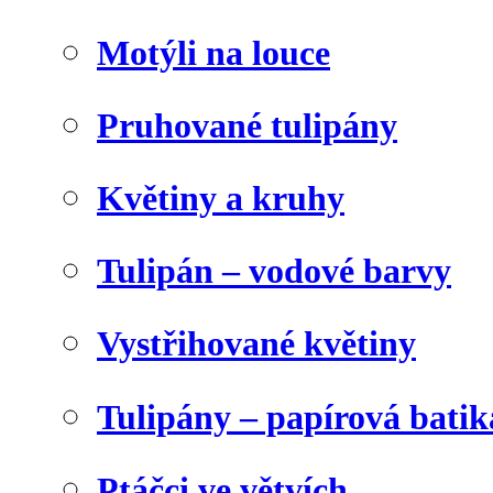
Motýli na louce
Pruhované tulipány
Květiny a kruhy
Tulipán – vodové barvy
Vystřihované květiny
Tulipány – papírová batik
Ptáčci ve větvích