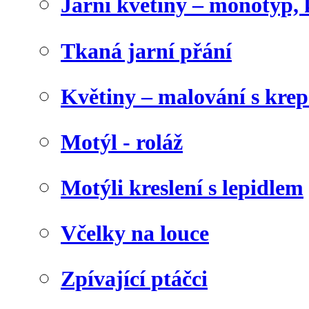
Jarní květiny – monotyp, 
Tkaná jarní přání
Květiny – malování s kr
Motýl - roláž
Motýli kreslení s lepidlem
Včelky na louce
Zpívající ptáčci