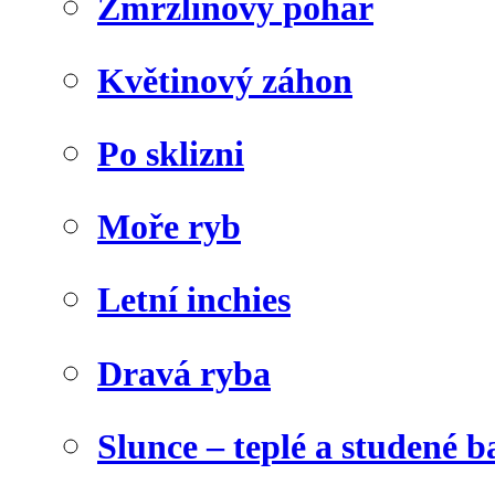
Zmrzlinový pohár
Květinový záhon
Po sklizni
Moře ryb
Letní inchies
Dravá ryba
Slunce – teplé a studené b