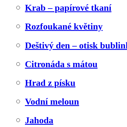
Krab – papírové tkaní
Rozfoukané květiny
Deštivý den – otisk bublin
Citronáda s mátou
Hrad z písku
Vodní meloun
Jahoda