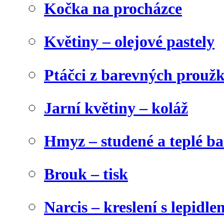
Kočka na procházce
Květiny – olejové pastely
Ptáčci z barevných prouž
Jarní květiny – koláž
Hmyz – studené a teplé b
Brouk – tisk
Narcis – kreslení s lepidle