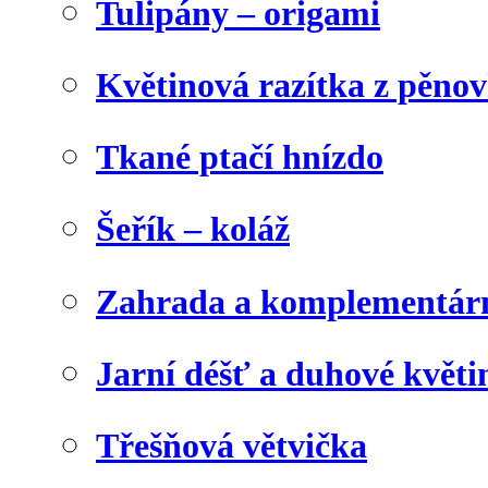
Tulipány – origami
Květinová razítka z pěno
Tkané ptačí hnízdo
Šeřík – koláž
Zahrada a komplementárn
Jarní déšť a duhové květi
Třešňová větvička