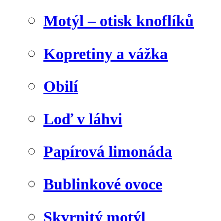
Motýl – otisk knoflíků
Kopretiny a vážka
Obilí
Loď v láhvi
Papírová limonáda
Bublinkové ovoce
Skvrnitý motýl