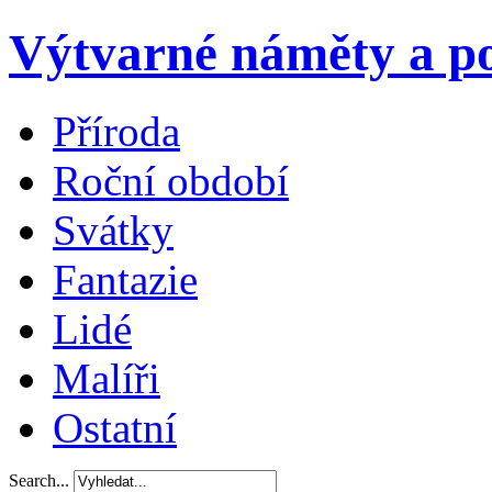
Výtvarné náměty a po
Příroda
Roční období
Svátky
Fantazie
Lidé
Malíři
Ostatní
Search...