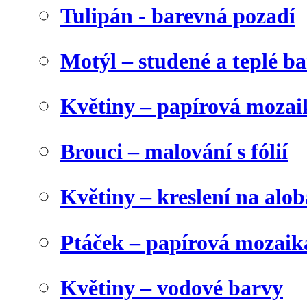
Tulipán - barevná pozadí
Motýl – studené a teplé b
Květiny – papírová mozai
Brouci – malování s fólií
Květiny – kreslení na alob
Ptáček – papírová mozaik
Květiny – vodové barvy