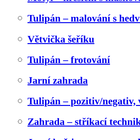
Tulipán – malování s he
Větvička šeříku
Tulipán – frotování
Jarní zahrada
Tulipán – pozitiv/negativ,
Zahrada – stříkací techni