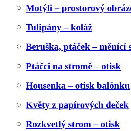
Motýli – prostorový obráz
Tulipány – koláž
Beruška, ptáček – měnící 
Ptáčci na stromě – otisk
Housenka – otisk balónku
Květy z papírových deček
Rozkvetlý strom – otisk