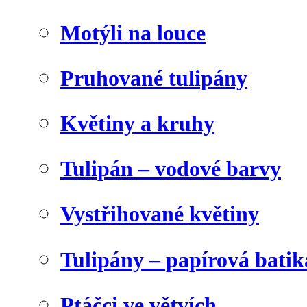
Motýli na louce
Pruhované tulipány
Květiny a kruhy
Tulipán – vodové barvy
Vystřihované květiny
Tulipány – papírová batik
Ptáčci ve větvích