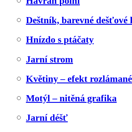
Havran polní
Deštník, barevné dešťové
Hnízdo s ptáčaty
Jarní strom
Květiny – efekt rozláman
Motýl – nitěná grafika
Jarní déšť