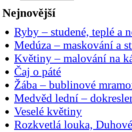
Nejnovější
Ryby – studené, teplé a n
Medúza – maskování a st
Květiny – malování na ká
Čaj o páté
Žába – bublinové mramo
Medvěd lední – dokresle
Veselé květiny
Rozkvetlá louka, Duhové