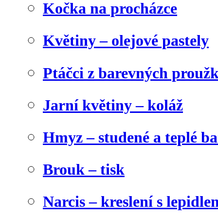
Kočka na procházce
Květiny – olejové pastely
Ptáčci z barevných prouž
Jarní květiny – koláž
Hmyz – studené a teplé b
Brouk – tisk
Narcis – kreslení s lepidle