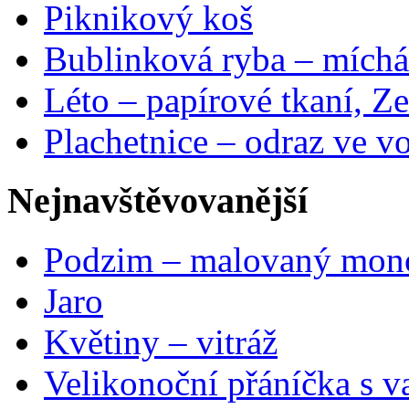
Piknikový koš
Bublinková ryba – míchá
Léto – papírové tkaní, Ze
Plachetnice – odraz ve v
Nejnavštěvovanější
Podzim – malovaný mon
Jaro
Květiny – vitráž
Velikonoční přáníčka s v