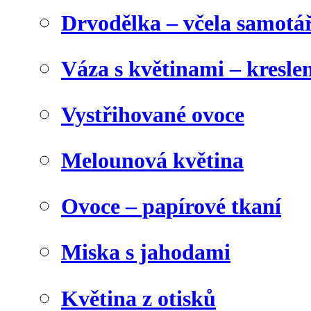
Drvodělka – včela samotá
Váza s květinami – kresl
Vystřihované ovoce
Melounová květina
Ovoce – papírové tkaní
Miska s jahodami
Květina z otisků