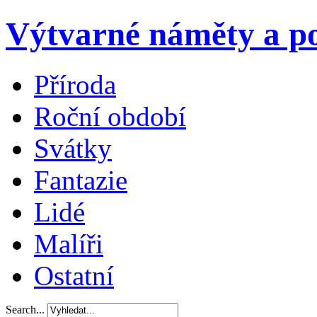
Výtvarné náměty a po
Příroda
Roční období
Svátky
Fantazie
Lidé
Malíři
Ostatní
Search...