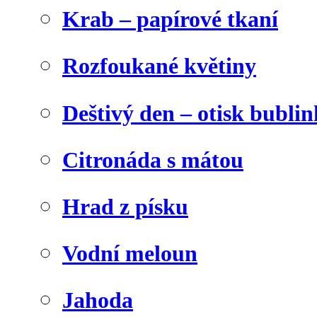
Krab – papírové tkaní
Rozfoukané květiny
Deštivý den – otisk bublin
Citronáda s mátou
Hrad z písku
Vodní meloun
Jahoda