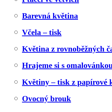
Barevná květina
Včela – tisk
Květina z rovnoběžných č
Hrajeme si s omalovánko
Květiny – tisk z papírové 
Ovocný brouk