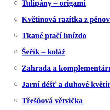
Tulipány – origami
Květinová razítka z pěno
Tkané ptačí hnízdo
Šeřík – koláž
Zahrada a komplementárn
Jarní déšť a duhové květi
Třešňová větvička