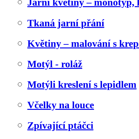
Jarní květiny – monotyp, 
Tkaná jarní přání
Květiny – malování s kr
Motýl - roláž
Motýli kreslení s lepidlem
Včelky na louce
Zpívající ptáčci