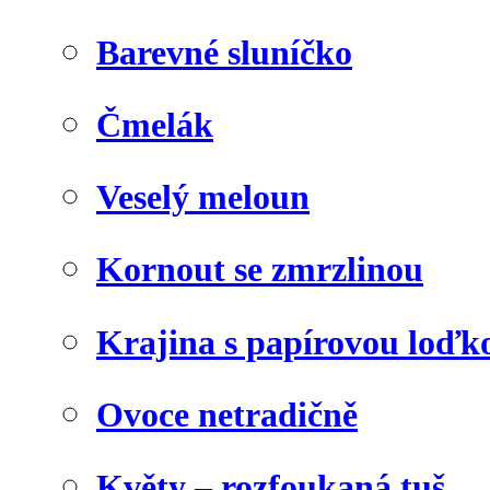
Barevné sluníčko
Čmelák
Veselý meloun
Kornout se zmrzlinou
Krajina s papírovou loďk
Ovoce netradičně
Květy – rozfoukaná tuš