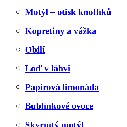
Motýl – otisk knoflíků
Kopretiny a vážka
Obilí
Loď v láhvi
Papírová limonáda
Bublinkové ovoce
Skvrnitý motýl