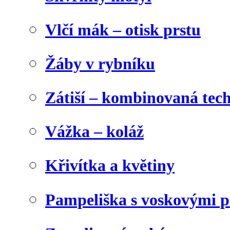
Vlčí mák – otisk prstu
Žáby v rybníku
Zátiší – kombinovaná tec
Vážka – koláž
Křivítka a květiny
Pampeliška s voskovými p