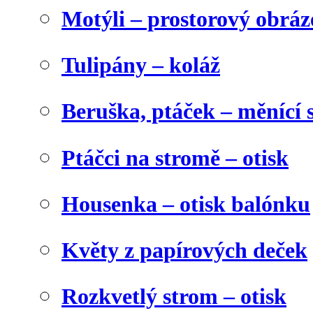
Motýli – prostorový obráz
Tulipány – koláž
Beruška, ptáček – měnící 
Ptáčci na stromě – otisk
Housenka – otisk balónku
Květy z papírových deček
Rozkvetlý strom – otisk