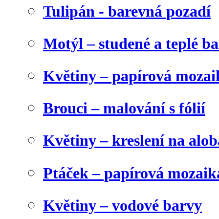
Tulipán - barevná pozadí
Motýl – studené a teplé b
Květiny – papírová mozai
Brouci – malování s fólií
Květiny – kreslení na alob
Ptáček – papírová mozaik
Květiny – vodové barvy