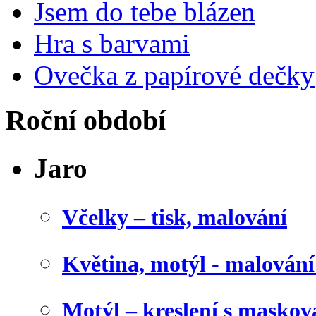
Jsem do tebe blázen
Hra s barvami
Ovečka z papírové dečky
Roční období
Jaro
Včelky – tisk, malování
Květina, motýl - malován
Motýl – kreslení s maskov