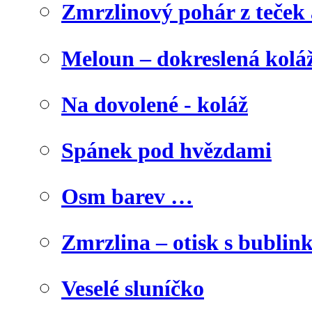
Zmrzlinový pohár z teček
Meloun – dokreslená kolá
Na dovolené - koláž
Spánek pod hvězdami
Osm barev …
Zmrzlina – otisk s bublink
Veselé sluníčko