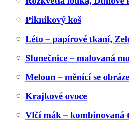
Rozkvetlá louka, Duhové 
Piknikový koš
Léto – papírové tkaní, Zel
Slunečnice – malovaná m
Meloun – měnící se obráz
Krajkové ovoce
Vlčí mák – kombinovaná 