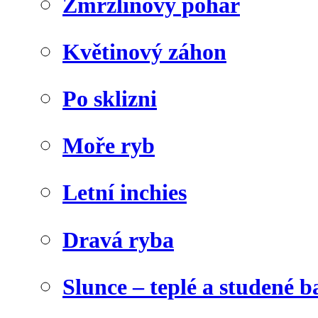
Zmrzlinový pohár
Květinový záhon
Po sklizni
Moře ryb
Letní inchies
Dravá ryba
Slunce – teplé a studené b