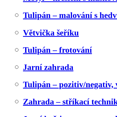
Tulipán – malování s he
Větvička šeříku
Tulipán – frotování
Jarní zahrada
Tulipán – pozitiv/negativ,
Zahrada – stříkací techni