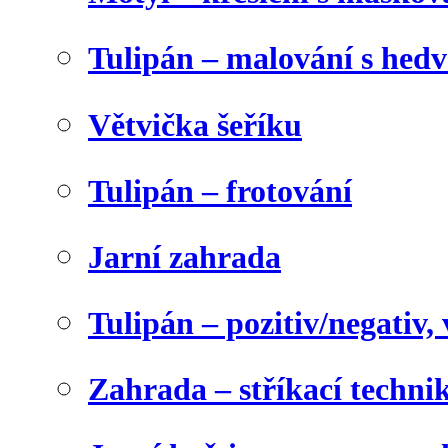
Tulipán – malování s he
Větvička šeříku
Tulipán – frotování
Jarní zahrada
Tulipán – pozitiv/negativ,
Zahrada – stříkací techni