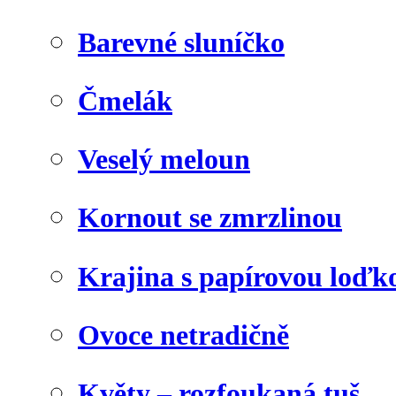
Barevné sluníčko
Čmelák
Veselý meloun
Kornout se zmrzlinou
Krajina s papírovou loďk
Ovoce netradičně
Květy – rozfoukaná tuš