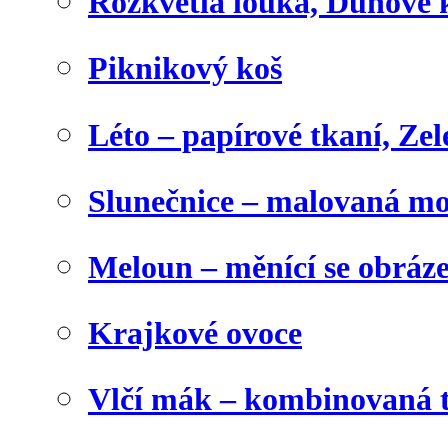
Rozkvetlá louka, Duhové 
Piknikový koš
Léto – papírové tkaní, Zel
Slunečnice – malovaná m
Meloun – měnící se obráz
Krajkové ovoce
Vlčí mák – kombinovaná 