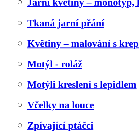
Jarní květiny – monotyp, 
Tkaná jarní přání
Květiny – malování s kr
Motýl - roláž
Motýli kreslení s lepidlem
Včelky na louce
Zpívající ptáčci