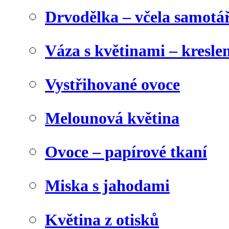
Drvodělka – včela samotá
Váza s květinami – kresl
Vystřihované ovoce
Melounová květina
Ovoce – papírové tkaní
Miska s jahodami
Květina z otisků