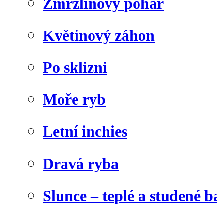
Zmrzlinový pohár
Květinový záhon
Po sklizni
Moře ryb
Letní inchies
Dravá ryba
Slunce – teplé a studené b