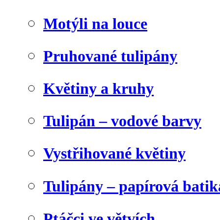
Motýli na louce
Pruhované tulipány
Květiny a kruhy
Tulipán – vodové barvy
Vystřihované květiny
Tulipány – papírová batik
Ptáčci ve větvích