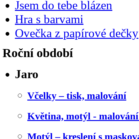
Jsem do tebe blázen
Hra s barvami
Ovečka z papírové dečky
Roční období
Jaro
Včelky – tisk, malování
Květina, motýl - malován
Motýl – kreslení s maskov