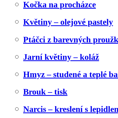
Kočka na procházce
Květiny – olejové pastely
Ptáčci z barevných prouž
Jarní květiny – koláž
Hmyz – studené a teplé b
Brouk – tisk
Narcis – kreslení s lepidle