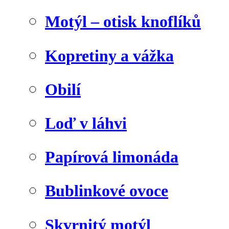
Motýl – otisk knoflíků
Kopretiny a vážka
Obilí
Loď v láhvi
Papírová limonáda
Bublinkové ovoce
Skvrnitý motýl