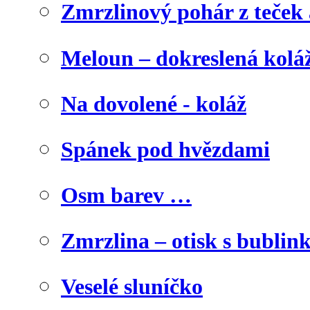
Zmrzlinový pohár z teček
Meloun – dokreslená kolá
Na dovolené - koláž
Spánek pod hvězdami
Osm barev …
Zmrzlina – otisk s bublink
Veselé sluníčko