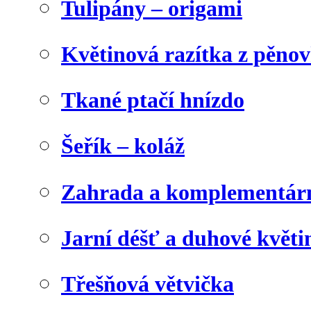
Tulipány – origami
Květinová razítka z pěno
Tkané ptačí hnízdo
Šeřík – koláž
Zahrada a komplementárn
Jarní déšť a duhové květi
Třešňová větvička