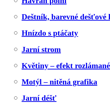
Havran polní
Deštník, barevné dešťové
Hnízdo s ptáčaty
Jarní strom
Květiny – efekt rozláman
Motýl – nitěná grafika
Jarní déšť