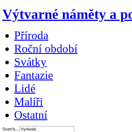
Výtvarné náměty a po
Příroda
Roční období
Svátky
Fantazie
Lidé
Malíři
Ostatní
Search...