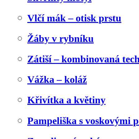
Vlčí mák – otisk prstu
Žáby v rybníku
Zátiší – kombinovaná tec
Vážka – koláž
Křivítka a květiny
Pampeliška s voskovými p