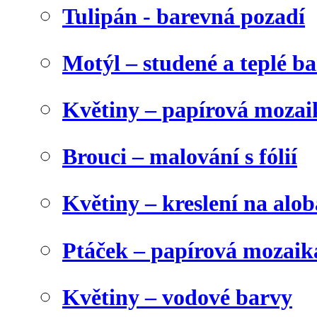
Tulipán - barevná pozadí
Motýl – studené a teplé b
Květiny – papírová mozai
Brouci – malování s fólií
Květiny – kreslení na alob
Ptáček – papírová mozaik
Květiny – vodové barvy