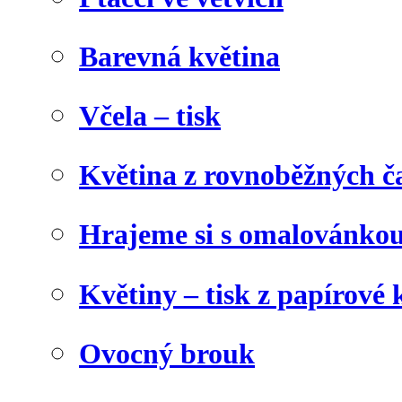
Barevná květina
Včela – tisk
Květina z rovnoběžných č
Hrajeme si s omalovánko
Květiny – tisk z papírové 
Ovocný brouk