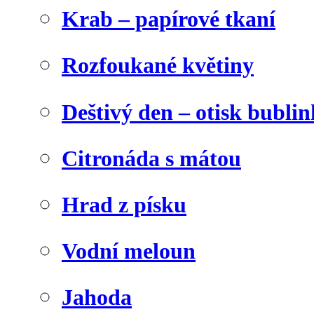
Krab – papírové tkaní
Rozfoukané květiny
Deštivý den – otisk bublin
Citronáda s mátou
Hrad z písku
Vodní meloun
Jahoda