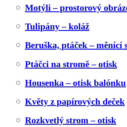
Motýli – prostorový obráz
Tulipány – koláž
Beruška, ptáček – měnící 
Ptáčci na stromě – otisk
Housenka – otisk balónku
Květy z papírových deček
Rozkvetlý strom – otisk