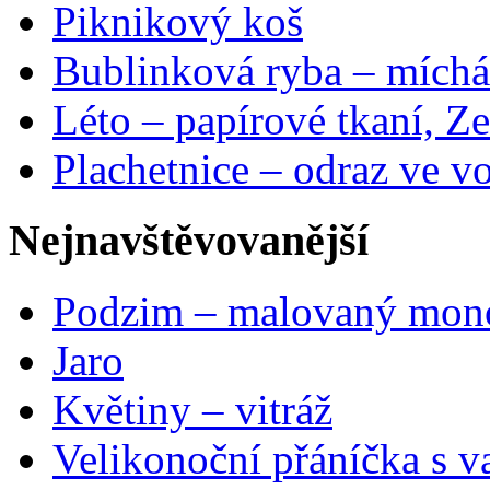
Piknikový koš
Bublinková ryba – míchá
Léto – papírové tkaní, Ze
Plachetnice – odraz ve v
Nejnavštěvovanější
Podzim – malovaný mon
Jaro
Květiny – vitráž
Velikonoční přáníčka s v