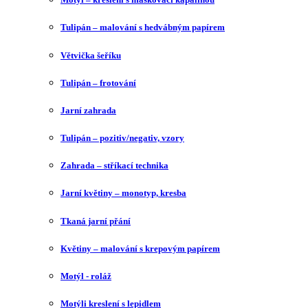
Tulipán – malování s hedvábným papírem
Větvička šeříku
Tulipán – frotování
Jarní zahrada
Tulipán – pozitiv/negativ, vzory
Zahrada – stříkací technika
Jarní květiny – monotyp, kresba
Tkaná jarní přání
Květiny – malování s krepovým papírem
Motýl - roláž
Motýli kreslení s lepidlem