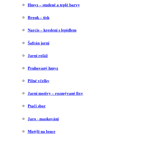
Hmyz – studené a teplé barvy
Brouk – tisk
Narcis – kreslení s lepidlem
Šafrán jarní
Jarní roláž
Pruhovaný hmyz
Pilné včelky
Jarní motivy – rozmývané fixy
Ptačí sbor
Jaro - maskování
Motýli na louce