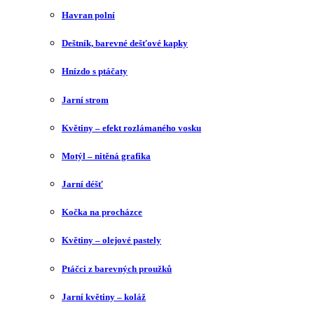
Havran polní
Deštník, barevné dešťové kapky
Hnízdo s ptáčaty
Jarní strom
Květiny – efekt rozlámaného vosku
Motýl – nitěná grafika
Jarní déšť
Kočka na procházce
Květiny – olejové pastely
Ptáčci z barevných proužků
Jarní květiny – koláž