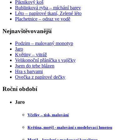
Piknikový koš
Bublinková ryba – míchání barev
Léto – papírové tkaní, Zelené léto
Plachetnice – odraz ve vodě
Nejnavštěvovanější
Podzim – malovaný monotyp
Jaro
Květiny – vitráž
Velikonoční přáníčka s vajíčky
Jsem do tebe blázen
Hra s barvami
Ovečka z papírové dečky
Roční období
Jaro
Včelky – tisk, malování
Květina, motýl - malování s modelovací hmotou
Motýl – kreslení s maskovací kapalinou