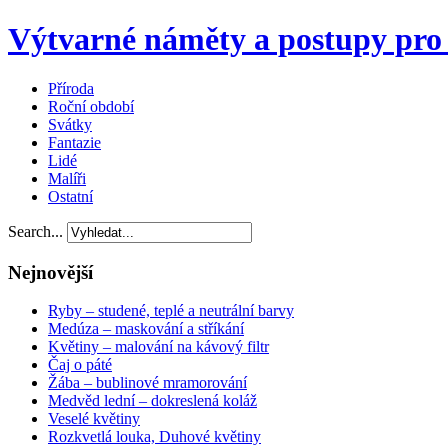
Výtvarné náměty a postupy pro 
Příroda
Roční období
Svátky
Fantazie
Lidé
Malíři
Ostatní
Search...
Nejnovější
Ryby – studené, teplé a neutrální barvy
Medúza – maskování a stříkání
Květiny – malování na kávový filtr
Čaj o páté
Žába – bublinové mramorování
Medvěd lední – dokreslená koláž
Veselé květiny
Rozkvetlá louka, Duhové květiny