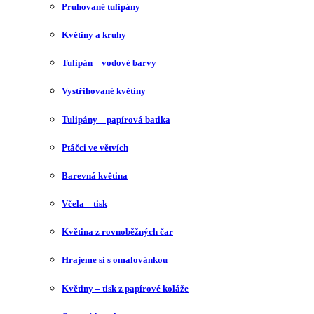
Pruhované tulipány
Květiny a kruhy
Tulipán – vodové barvy
Vystřihované květiny
Tulipány – papírová batika
Ptáčci ve větvích
Barevná květina
Včela – tisk
Květina z rovnoběžných čar
Hrajeme si s omalovánkou
Květiny – tisk z papírové koláže