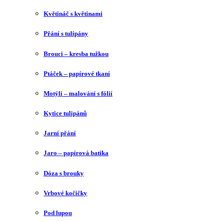
Květináč s květinami
Přání s tulipány
Brouci – kresba tužkou
Ptáček – papírové tkaní
Motýli – malování s fólií
Kytice tulipánů
Jarní přání
Jaro – papírová batika
Dóza s brouky
Vrbové kočičky
Pod lupou