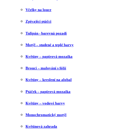
Včelky na louce
Zpívající ptáčci
Tulipán - barevná pozadí
Motýl – studené a teplé barvy
Květiny – papírová mozaika
Brouci – malování s fólií
Květiny – kreslení na alobal
Ptáček – papírová mozaika
Květiny – vodové barvy
Monochromatický motýl
Květinová zahrada