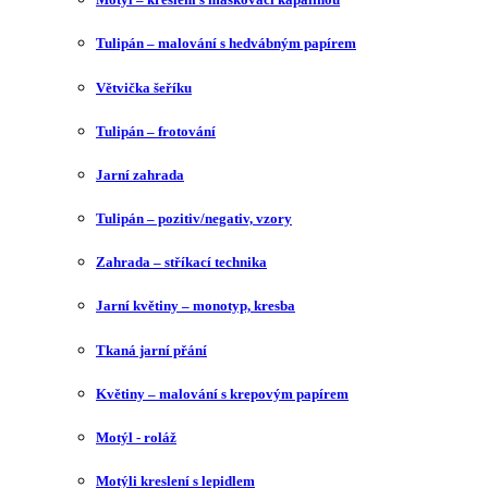
Tulipán – malování s hedvábným papírem
Větvička šeříku
Tulipán – frotování
Jarní zahrada
Tulipán – pozitiv/negativ, vzory
Zahrada – stříkací technika
Jarní květiny – monotyp, kresba
Tkaná jarní přání
Květiny – malování s krepovým papírem
Motýl - roláž
Motýli kreslení s lepidlem