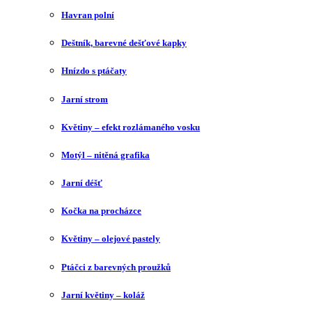
Havran polní
Deštník, barevné dešťové kapky
Hnízdo s ptáčaty
Jarní strom
Květiny – efekt rozlámaného vosku
Motýl – nitěná grafika
Jarní déšť
Kočka na procházce
Květiny – olejové pastely
Ptáčci z barevných proužků
Jarní květiny – koláž