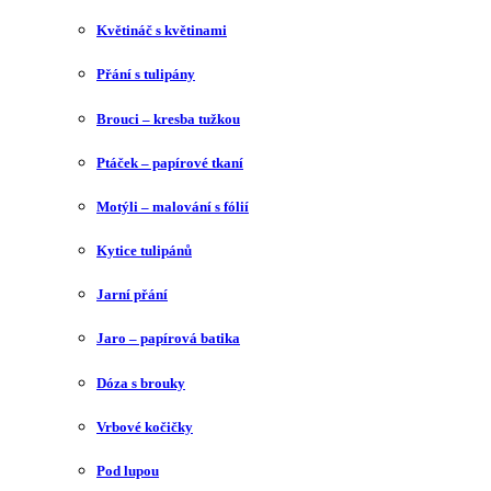
Květináč s květinami
Přání s tulipány
Brouci – kresba tužkou
Ptáček – papírové tkaní
Motýli – malování s fólií
Kytice tulipánů
Jarní přání
Jaro – papírová batika
Dóza s brouky
Vrbové kočičky
Pod lupou