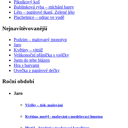
Piknikový koš
Bublinková ryba – míchání barev
Léto – papírové tkaní, Zelené léto
Plachetnice – odraz ve vodě
Nejnavštěvovanější
Podzim – malovaný monotyp
Jaro
Květiny – vitráž
Velikonoční přáníčka s vajíčky
Jsem do tebe blázen
Hra s barvami
Ovečka z papírové dečky
Roční období
Jaro
Včelky – tisk, malování
Květina, motýl - malování s modelovací hmotou
Motýl – kreslení s maskovací kapalinou