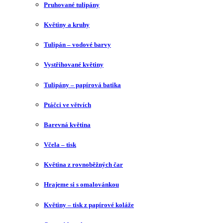
Pruhované tulipány
Květiny a kruhy
Tulipán – vodové barvy
Vystřihované květiny
Tulipány – papírová batika
Ptáčci ve větvích
Barevná květina
Včela – tisk
Květina z rovnoběžných čar
Hrajeme si s omalovánkou
Květiny – tisk z papírové koláže