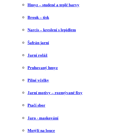
Hmyz – studené a teplé barvy
Brouk – tisk
Narcis – kreslení s lepidlem
Šafrán jarní
Jarní roláž
Pruhovaný hmyz
Pilné včelky
Jarní motivy – rozmývané fixy
Ptačí sbor
Jaro - maskování
Motýli na louce