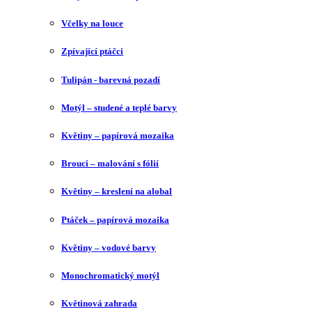
Včelky na louce
Zpívající ptáčci
Tulipán - barevná pozadí
Motýl – studené a teplé barvy
Květiny – papírová mozaika
Brouci – malování s fólií
Květiny – kreslení na alobal
Ptáček – papírová mozaika
Květiny – vodové barvy
Monochromatický motýl
Květinová zahrada