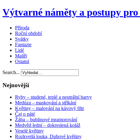
Výtvarné náměty a postupy pro 
Příroda
Roční období
Svátky
Fantazie
Lidé
Malíři
Ostatní
Search...
Nejnovější
Ryby – studené, teplé a neutrální barvy
Medúza – maskování a stříkání
Květiny – malování na kávový filtr
Čaj o páté
Žába – bublinové mramorování
Medvěd lední – dokreslená koláž
Veselé květiny
Rozkvetlá louka, Duhové květiny