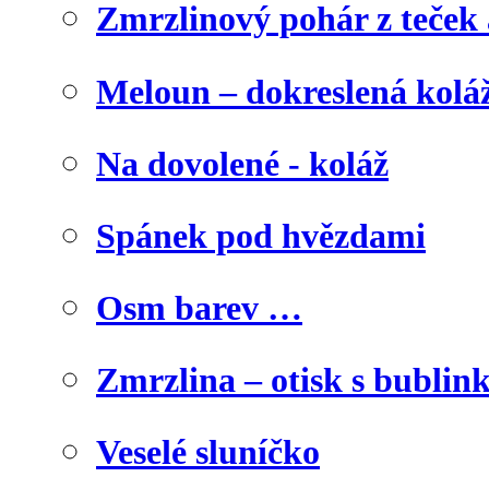
Zmrzlinový pohár z teček
Meloun – dokreslená kolá
Na dovolené - koláž
Spánek pod hvězdami
Osm barev …
Zmrzlina – otisk s bublink
Veselé sluníčko