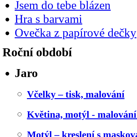
Jsem do tebe blázen
Hra s barvami
Ovečka z papírové dečky
Roční období
Jaro
Včelky – tisk, malování
Květina, motýl - malován
Motýl – kreslení s maskov