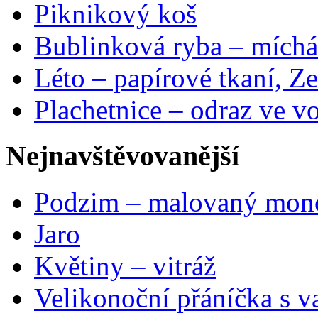
Piknikový koš
Bublinková ryba – míchá
Léto – papírové tkaní, Ze
Plachetnice – odraz ve v
Nejnavštěvovanější
Podzim – malovaný mon
Jaro
Květiny – vitráž
Velikonoční přáníčka s v