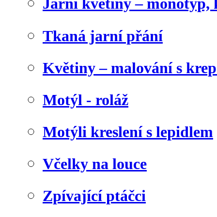
Jarní květiny – monotyp, 
Tkaná jarní přání
Květiny – malování s kr
Motýl - roláž
Motýli kreslení s lepidlem
Včelky na louce
Zpívající ptáčci