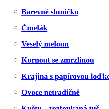
Barevné sluníčko
Čmelák
Veselý meloun
Kornout se zmrzlinou
Krajina s papírovou loďk
Ovoce netradičně
Květy – rozfoukaná tuš