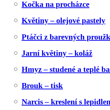
Kočka na procházce
Květiny – olejové pastely
Ptáčci z barevných prouž
Jarní květiny – koláž
Hmyz – studené a teplé b
Brouk – tisk
Narcis – kreslení s lepidle