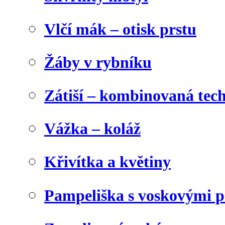
Vlčí mák – otisk prstu
Žáby v rybníku
Zátiší – kombinovaná tec
Vážka – koláž
Křivítka a květiny
Pampeliška s voskovými p