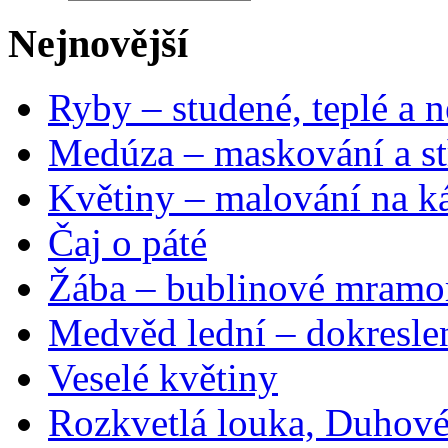
Nejnovější
Ryby – studené, teplé a n
Medúza – maskování a st
Květiny – malování na ká
Čaj o páté
Žába – bublinové mramo
Medvěd lední – dokresle
Veselé květiny
Rozkvetlá louka, Duhové