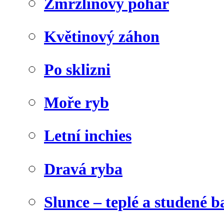
Zmrzlinový pohár
Květinový záhon
Po sklizni
Moře ryb
Letní inchies
Dravá ryba
Slunce – teplé a studené b