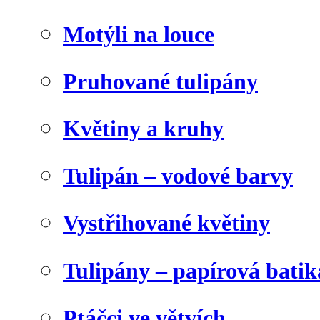
Motýli na louce
Pruhované tulipány
Květiny a kruhy
Tulipán – vodové barvy
Vystřihované květiny
Tulipány – papírová batik
Ptáčci ve větvích