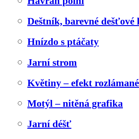
Havran polní
Deštník, barevné dešťové
Hnízdo s ptáčaty
Jarní strom
Květiny – efekt rozláman
Motýl – nitěná grafika
Jarní déšť