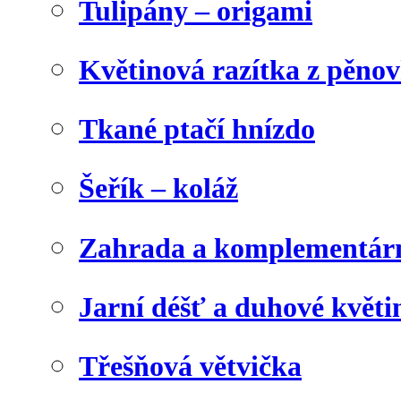
Tulipány – origami
Květinová razítka z pěno
Tkané ptačí hnízdo
Šeřík – koláž
Zahrada a komplementárn
Jarní déšť a duhové květi
Třešňová větvička