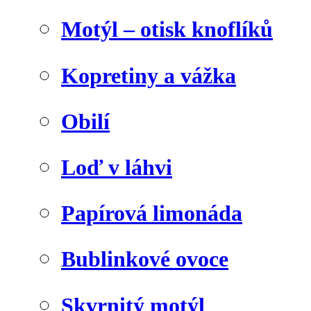
Motýl – otisk knoflíků
Kopretiny a vážka
Obilí
Loď v láhvi
Papírová limonáda
Bublinkové ovoce
Skvrnitý motýl