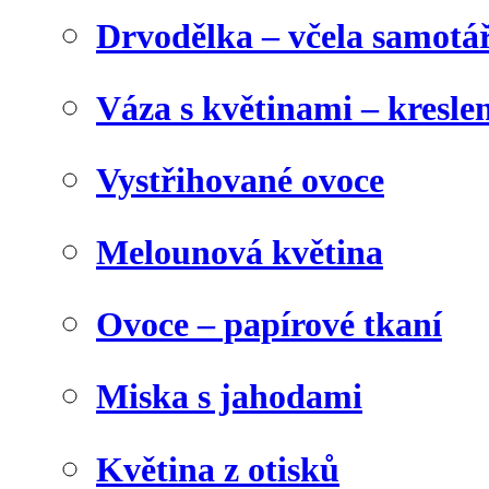
Drvodělka – včela samotá
Váza s květinami – kresl
Vystřihované ovoce
Melounová květina
Ovoce – papírové tkaní
Miska s jahodami
Květina z otisků