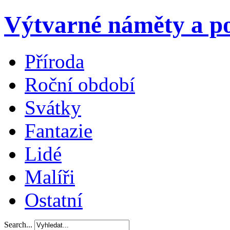
Výtvarné náměty a po
Příroda
Roční období
Svátky
Fantazie
Lidé
Malíři
Ostatní
Search...