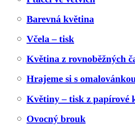
Barevná květina
Včela – tisk
Květina z rovnoběžných č
Hrajeme si s omalovánko
Květiny – tisk z papírové 
Ovocný brouk