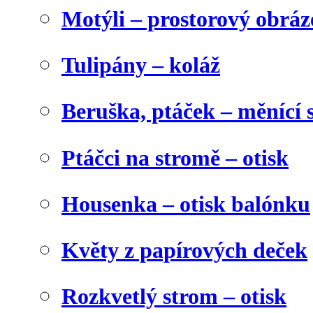
Motýli – prostorový obráz
Tulipány – koláž
Beruška, ptáček – měnící 
Ptáčci na stromě – otisk
Housenka – otisk balónku
Květy z papírových deček
Rozkvetlý strom – otisk