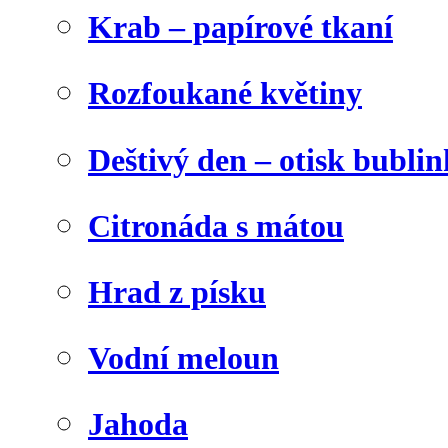
Krab – papírové tkaní
Rozfoukané květiny
Deštivý den – otisk bublin
Citronáda s mátou
Hrad z písku
Vodní meloun
Jahoda