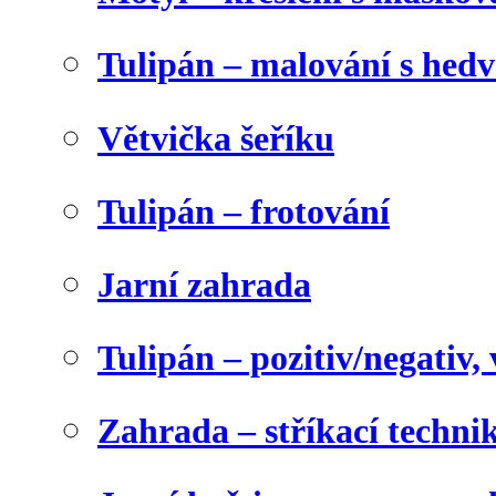
Tulipán – malování s he
Větvička šeříku
Tulipán – frotování
Jarní zahrada
Tulipán – pozitiv/negativ,
Zahrada – stříkací techni