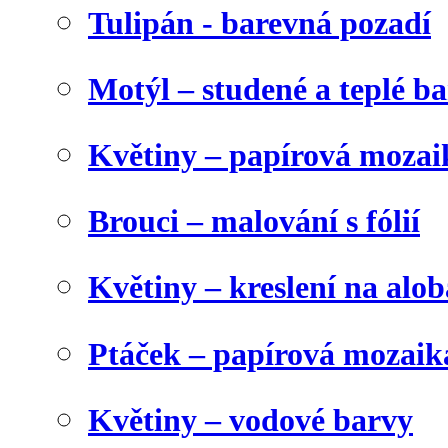
Tulipán - barevná pozadí
Motýl – studené a teplé b
Květiny – papírová mozai
Brouci – malování s fólií
Květiny – kreslení na alob
Ptáček – papírová mozaik
Květiny – vodové barvy