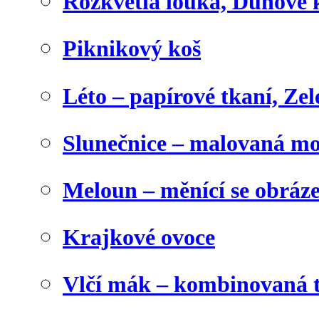
Rozkvetlá louka, Duhové 
Piknikový koš
Léto – papírové tkaní, Zel
Slunečnice – malovaná m
Meloun – měnící se obráz
Krajkové ovoce
Vlčí mák – kombinovaná 