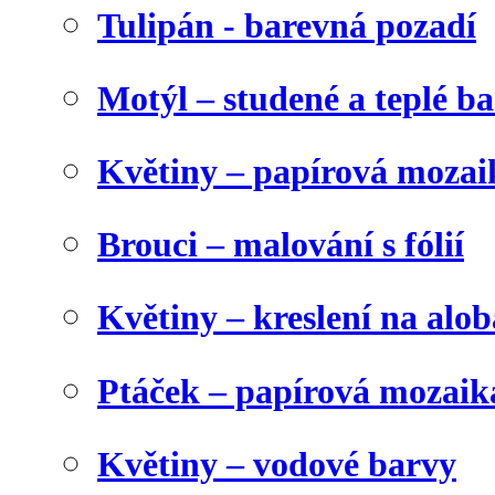
Tulipán - barevná pozadí
Motýl – studené a teplé b
Květiny – papírová mozai
Brouci – malování s fólií
Květiny – kreslení na alob
Ptáček – papírová mozaik
Květiny – vodové barvy