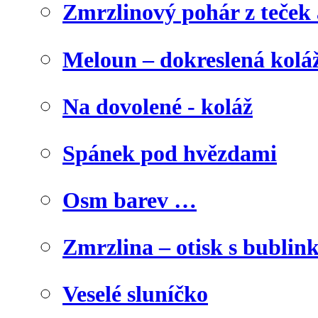
Zmrzlinový pohár z teček
Meloun – dokreslená kolá
Na dovolené - koláž
Spánek pod hvězdami
Osm barev …
Zmrzlina – otisk s bublink
Veselé sluníčko