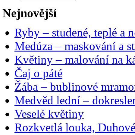
Nejnovější
Ryby – studené, teplé a n
Medúza – maskování a st
Květiny – malování na ká
Čaj o páté
Žába – bublinové mramo
Medvěd lední – dokresle
Veselé květiny
Rozkvetlá louka, Duhové