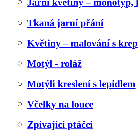
Jarní květiny – monotyp, 
Tkaná jarní přání
Květiny – malování s kr
Motýl - roláž
Motýli kreslení s lepidlem
Včelky na louce
Zpívající ptáčci