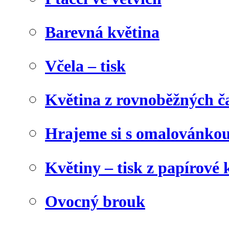
Barevná květina
Včela – tisk
Květina z rovnoběžných č
Hrajeme si s omalovánko
Květiny – tisk z papírové 
Ovocný brouk