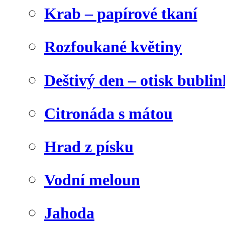
Krab – papírové tkaní
Rozfoukané květiny
Deštivý den – otisk bublin
Citronáda s mátou
Hrad z písku
Vodní meloun
Jahoda