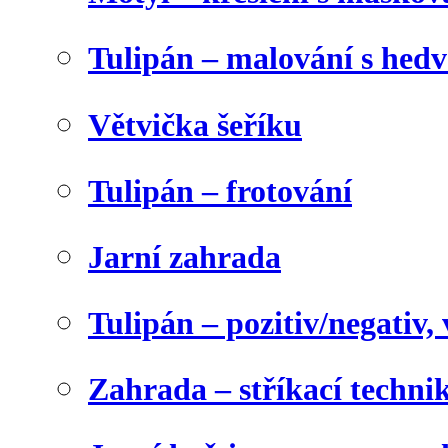
Tulipán – malování s he
Větvička šeříku
Tulipán – frotování
Jarní zahrada
Tulipán – pozitiv/negativ,
Zahrada – stříkací techni