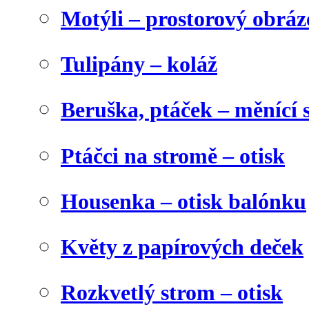
Motýli – prostorový obráz
Tulipány – koláž
Beruška, ptáček – měnící 
Ptáčci na stromě – otisk
Housenka – otisk balónku
Květy z papírových deček
Rozkvetlý strom – otisk