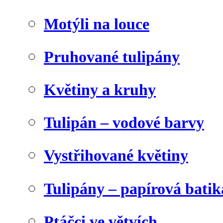
Motýli na louce
Pruhované tulipány
Květiny a kruhy
Tulipán – vodové barvy
Vystřihované květiny
Tulipány – papírová batik
Ptáčci ve větvích