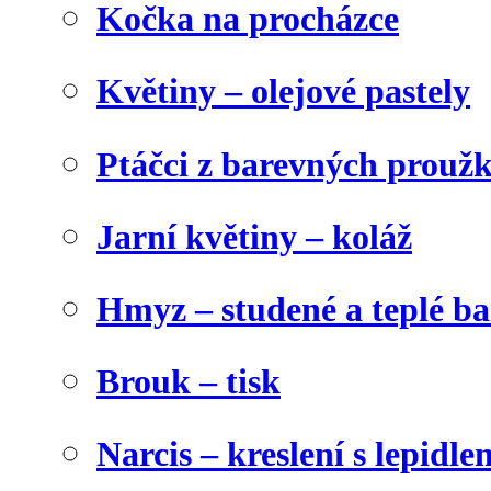
Kočka na procházce
Květiny – olejové pastely
Ptáčci z barevných prouž
Jarní květiny – koláž
Hmyz – studené a teplé b
Brouk – tisk
Narcis – kreslení s lepidle