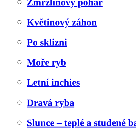
Zmrzlinový pohár
Květinový záhon
Po sklizni
Moře ryb
Letní inchies
Dravá ryba
Slunce – teplé a studené b