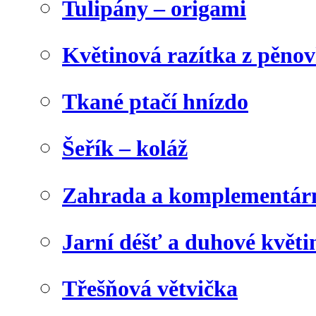
Tulipány – origami
Květinová razítka z pěno
Tkané ptačí hnízdo
Šeřík – koláž
Zahrada a komplementárn
Jarní déšť a duhové květi
Třešňová větvička