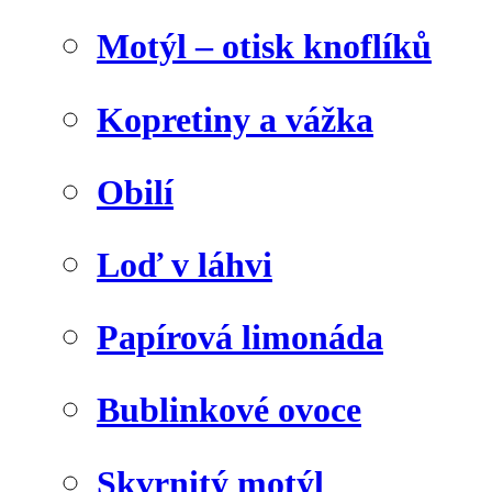
Motýl – otisk knoflíků
Kopretiny a vážka
Obilí
Loď v láhvi
Papírová limonáda
Bublinkové ovoce
Skvrnitý motýl