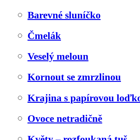
Barevné sluníčko
Čmelák
Veselý meloun
Kornout se zmrzlinou
Krajina s papírovou loďk
Ovoce netradičně
Květy – rozfoukaná tuš