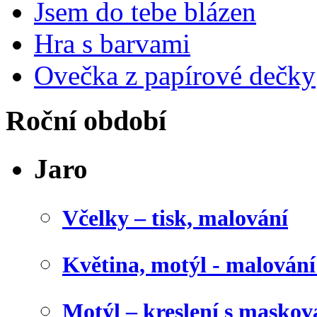
Jsem do tebe blázen
Hra s barvami
Ovečka z papírové dečky
Roční období
Jaro
Včelky – tisk, malování
Květina, motýl - malován
Motýl – kreslení s maskov