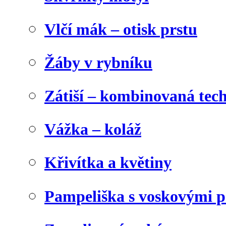
Vlčí mák – otisk prstu
Žáby v rybníku
Zátiší – kombinovaná tec
Vážka – koláž
Křivítka a květiny
Pampeliška s voskovými p