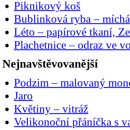
Piknikový koš
Bublinková ryba – míchá
Léto – papírové tkaní, Ze
Plachetnice – odraz ve v
Nejnavštěvovanější
Podzim – malovaný mon
Jaro
Květiny – vitráž
Velikonoční přáníčka s v