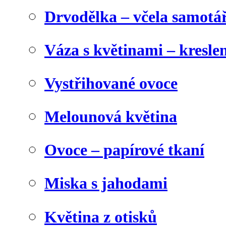
Drvodělka – včela samotá
Váza s květinami – kresl
Vystřihované ovoce
Melounová květina
Ovoce – papírové tkaní
Miska s jahodami
Květina z otisků