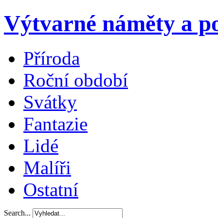
Výtvarné náměty a po
Příroda
Roční období
Svátky
Fantazie
Lidé
Malíři
Ostatní
Search...