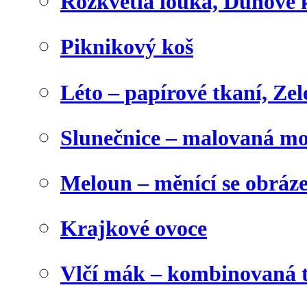
Rozkvetlá louka, Duhové 
Piknikový koš
Léto – papírové tkaní, Zel
Slunečnice – malovaná m
Meloun – měnící se obráz
Krajkové ovoce
Vlčí mák – kombinovaná 