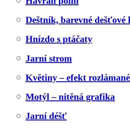
Havran polní
Deštník, barevné dešťové
Hnízdo s ptáčaty
Jarní strom
Květiny – efekt rozláman
Motýl – nitěná grafika
Jarní déšť