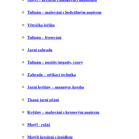
Tulipán – malování s hedvábným papírem
Větvička šeříku
Tulipán – frotování
Jarní zahrada
Tulipán – pozitiv/negativ, vzory
Zahrada – stříkací technika
Jarní květiny – monotyp, kresba
Tkaná jarní přání
Květiny – malování s krepovým papírem
Motýl - roláž
Motýli kreslení s lepidlem