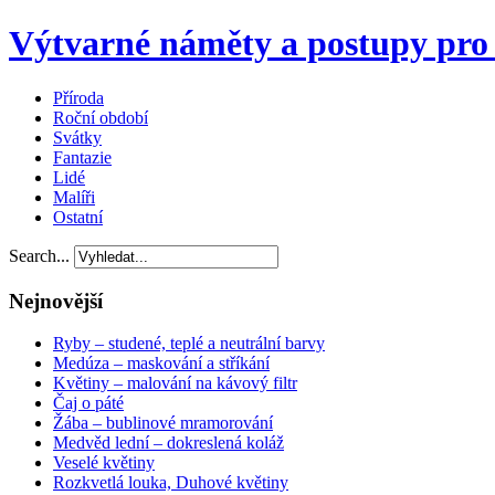
Výtvarné náměty a postupy pro 
Příroda
Roční období
Svátky
Fantazie
Lidé
Malíři
Ostatní
Search...
Nejnovější
Ryby – studené, teplé a neutrální barvy
Medúza – maskování a stříkání
Květiny – malování na kávový filtr
Čaj o páté
Žába – bublinové mramorování
Medvěd lední – dokreslená koláž
Veselé květiny
Rozkvetlá louka, Duhové květiny