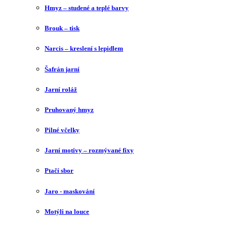
Hmyz – studené a teplé barvy
Brouk – tisk
Narcis – kreslení s lepidlem
Šafrán jarní
Jarní roláž
Pruhovaný hmyz
Pilné včelky
Jarní motivy – rozmývané fixy
Ptačí sbor
Jaro - maskování
Motýli na louce