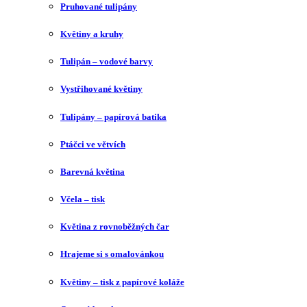
Pruhované tulipány
Květiny a kruhy
Tulipán – vodové barvy
Vystřihované květiny
Tulipány – papírová batika
Ptáčci ve větvích
Barevná květina
Včela – tisk
Květina z rovnoběžných čar
Hrajeme si s omalovánkou
Květiny – tisk z papírové koláže