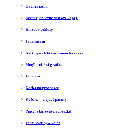
Havran polní
Deštník, barevné dešťové kapky
Hnízdo s ptáčaty
Jarní strom
Květiny – efekt rozlámaného vosku
Motýl – nitěná grafika
Jarní déšť
Kočka na procházce
Květiny – olejové pastely
Ptáčci z barevných proužků
Jarní květiny – koláž