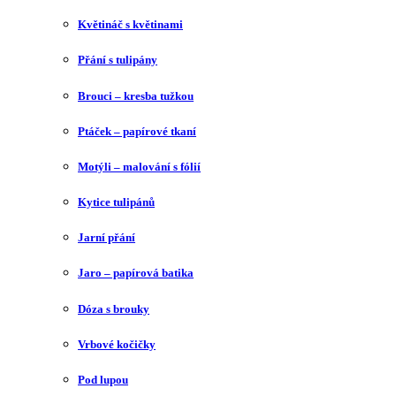
Květináč s květinami
Přání s tulipány
Brouci – kresba tužkou
Ptáček – papírové tkaní
Motýli – malování s fólií
Kytice tulipánů
Jarní přání
Jaro – papírová batika
Dóza s brouky
Vrbové kočičky
Pod lupou