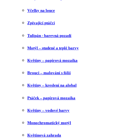
Včelky na louce
Zpívající ptáčci
Tulipán - barevná pozadí
Motýl – studené a teplé barvy
Květiny – papírová mozaika
Brouci – malování s fólií
Květiny – kreslení na alobal
Ptáček – papírová mozaika
Květiny – vodové barvy
Monochromatický motýl
Květinová zahrada