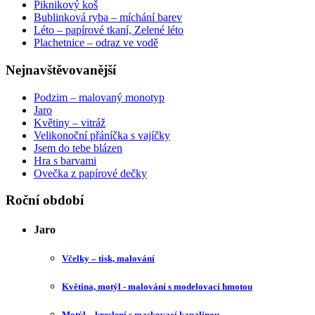
Piknikový koš
Bublinková ryba – míchání barev
Léto – papírové tkaní, Zelené léto
Plachetnice – odraz ve vodě
Nejnavštěvovanější
Podzim – malovaný monotyp
Jaro
Květiny – vitráž
Velikonoční přáníčka s vajíčky
Jsem do tebe blázen
Hra s barvami
Ovečka z papírové dečky
Roční období
Jaro
Včelky – tisk, malování
Květina, motýl - malování s modelovací hmotou
Motýl – kreslení s maskovací kapalinou