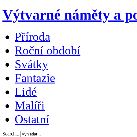
Výtvarné náměty a po
Příroda
Roční období
Svátky
Fantazie
Lidé
Malíři
Ostatní
Search...