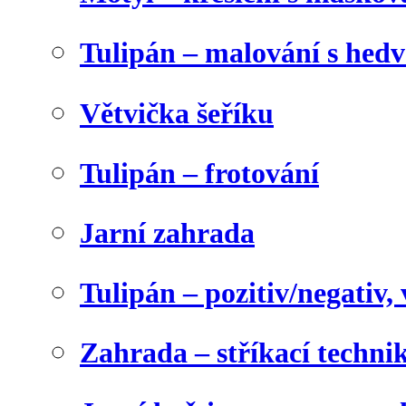
Tulipán – malování s he
Větvička šeříku
Tulipán – frotování
Jarní zahrada
Tulipán – pozitiv/negativ,
Zahrada – stříkací techni