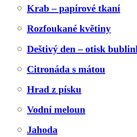
Krab – papírové tkaní
Rozfoukané květiny
Deštivý den – otisk bublin
Citronáda s mátou
Hrad z písku
Vodní meloun
Jahoda