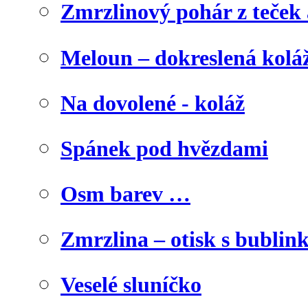
Zmrzlinový pohár z teček
Meloun – dokreslená kolá
Na dovolené - koláž
Spánek pod hvězdami
Osm barev …
Zmrzlina – otisk s bublink
Veselé sluníčko