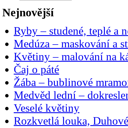
Nejnovější
Ryby – studené, teplé a n
Medúza – maskování a st
Květiny – malování na ká
Čaj o páté
Žába – bublinové mramo
Medvěd lední – dokresle
Veselé květiny
Rozkvetlá louka, Duhové