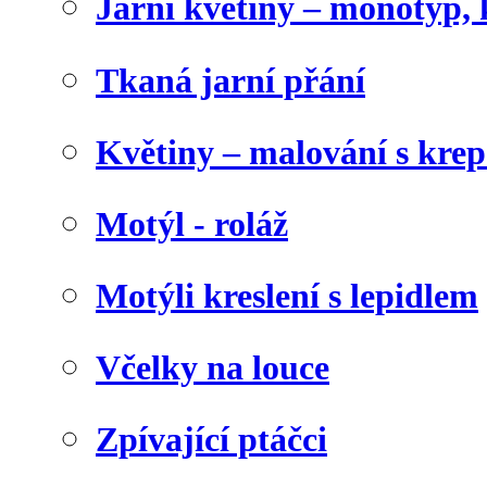
Jarní květiny – monotyp, 
Tkaná jarní přání
Květiny – malování s kr
Motýl - roláž
Motýli kreslení s lepidlem
Včelky na louce
Zpívající ptáčci