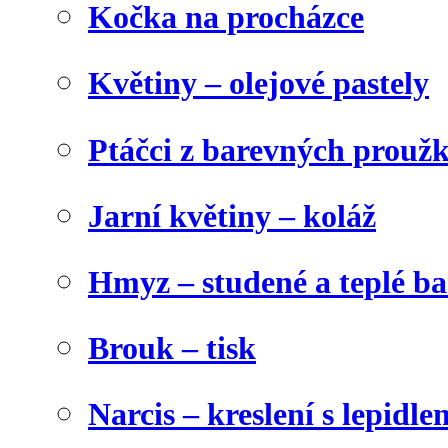
Kočka na procházce
Květiny – olejové pastely
Ptáčci z barevných prouž
Jarní květiny – koláž
Hmyz – studené a teplé b
Brouk – tisk
Narcis – kreslení s lepidle