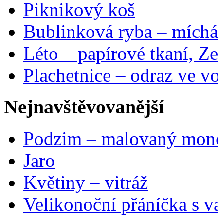
Piknikový koš
Bublinková ryba – míchá
Léto – papírové tkaní, Ze
Plachetnice – odraz ve v
Nejnavštěvovanější
Podzim – malovaný mon
Jaro
Květiny – vitráž
Velikonoční přáníčka s v