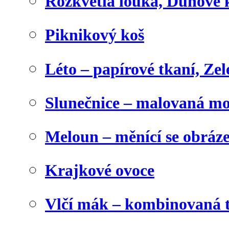
Rozkvetlá louka, Duhové 
Piknikový koš
Léto – papírové tkaní, Zel
Slunečnice – malovaná m
Meloun – měnící se obráz
Krajkové ovoce
Vlčí mák – kombinovaná 