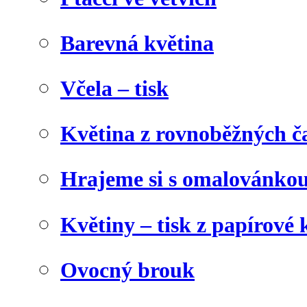
Barevná květina
Včela – tisk
Květina z rovnoběžných č
Hrajeme si s omalovánko
Květiny – tisk z papírové 
Ovocný brouk