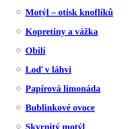
Motýl – otisk knoflíků
Kopretiny a vážka
Obilí
Loď v láhvi
Papírová limonáda
Bublinkové ovoce
Skvrnitý motýl