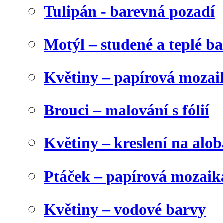
Tulipán - barevná pozadí
Motýl – studené a teplé b
Květiny – papírová mozai
Brouci – malování s fólií
Květiny – kreslení na alob
Ptáček – papírová mozaik
Květiny – vodové barvy