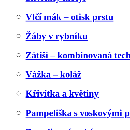
Vlčí mák – otisk prstu
Žáby v rybníku
Zátiší – kombinovaná tec
Vážka – koláž
Křivítka a květiny
Pampeliška s voskovými p