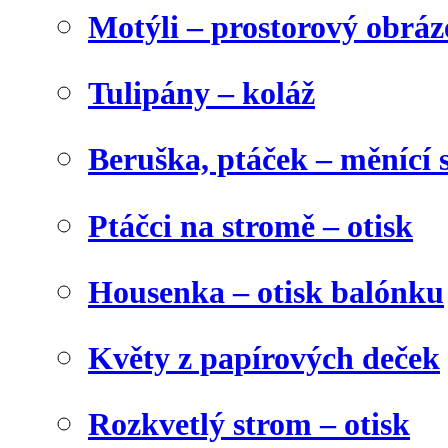
Motýli – prostorový obráz
Tulipány – koláž
Beruška, ptáček – měnící 
Ptáčci na stromě – otisk
Housenka – otisk balónku
Květy z papírových deček
Rozkvetlý strom – otisk