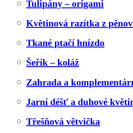
Tulipány – origami
Květinová razítka z pěno
Tkané ptačí hnízdo
Šeřík – koláž
Zahrada a komplementárn
Jarní déšť a duhové květi
Třešňová větvička