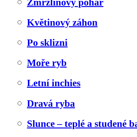
Zmrzlinový pohár
Květinový záhon
Po sklizni
Moře ryb
Letní inchies
Dravá ryba
Slunce – teplé a studené b