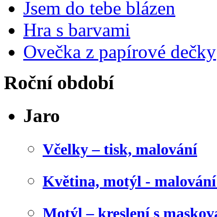
Jsem do tebe blázen
Hra s barvami
Ovečka z papírové dečky
Roční období
Jaro
Včelky – tisk, malování
Květina, motýl - malován
Motýl – kreslení s maskov