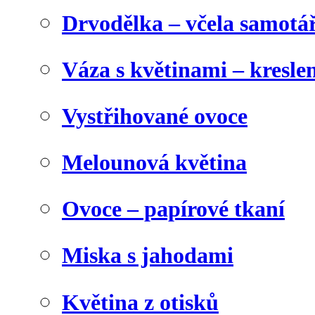
Drvodělka – včela samotá
Váza s květinami – kresl
Vystřihované ovoce
Melounová květina
Ovoce – papírové tkaní
Miska s jahodami
Květina z otisků