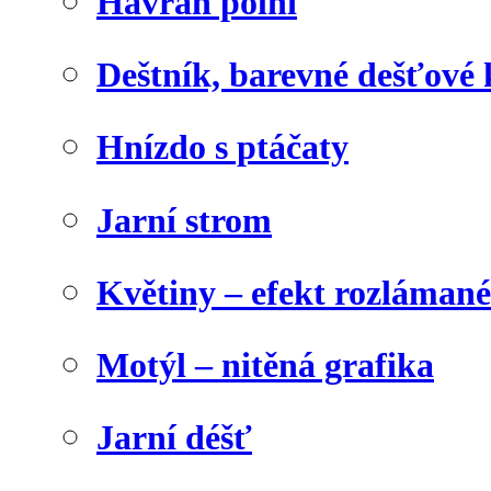
Havran polní
Deštník, barevné dešťové
Hnízdo s ptáčaty
Jarní strom
Květiny – efekt rozláman
Motýl – nitěná grafika
Jarní déšť