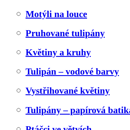
Motýli na louce
Pruhované tulipány
Květiny a kruhy
Tulipán – vodové barvy
Vystřihované květiny
Tulipány – papírová batik
Ptáčci ve větvích