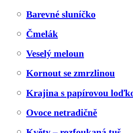
Barevné sluníčko
Čmelák
Veselý meloun
Kornout se zmrzlinou
Krajina s papírovou loďk
Ovoce netradičně
Květy – rozfoukaná tuš