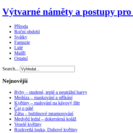
Výtvarné náměty a postupy pro 
Příroda
Roční období
Svátky
Fantazie
Lidé
Malíři
Ostatní
Search...
Nejnovější
Ryby – studené, teplé a neutrální barvy
Medúza – maskování a stříkání
Květiny – malování na kávový filtr
Čaj o páté
Žába – bublinové mramorování
Medvěd lední – dokreslená koláž
Veselé květiny
Rozkvetlá louka, Duhové květiny