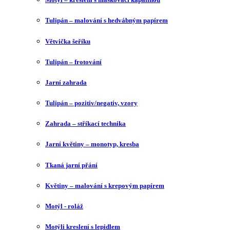
Tulipán – malování s hedvábným papírem
Větvička šeříku
Tulipán – frotování
Jarní zahrada
Tulipán – pozitiv/negativ, vzory
Zahrada – stříkací technika
Jarní květiny – monotyp, kresba
Tkaná jarní přání
Květiny – malování s krepovým papírem
Motýl - roláž
Motýli kreslení s lepidlem