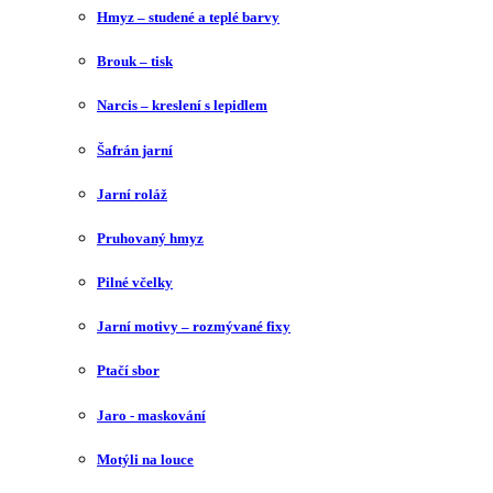
Hmyz – studené a teplé barvy
Brouk – tisk
Narcis – kreslení s lepidlem
Šafrán jarní
Jarní roláž
Pruhovaný hmyz
Pilné včelky
Jarní motivy – rozmývané fixy
Ptačí sbor
Jaro - maskování
Motýli na louce