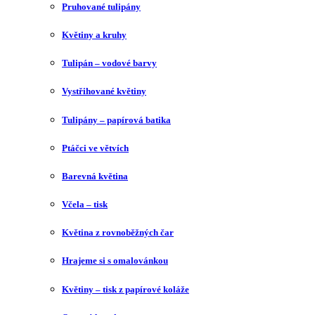
Pruhované tulipány
Květiny a kruhy
Tulipán – vodové barvy
Vystřihované květiny
Tulipány – papírová batika
Ptáčci ve větvích
Barevná květina
Včela – tisk
Květina z rovnoběžných čar
Hrajeme si s omalovánkou
Květiny – tisk z papírové koláže