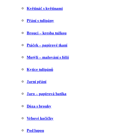
Květináč s květinami
Přání s tulipány
Brouci – kresba tužkou
Ptáček – papírové tkaní
Motýli – malování s fólií
Kytice tulipánů
Jarní přání
Jaro – papírová batika
Dóza s brouky
Vrbové kočičky
Pod lupou