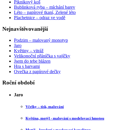
Piknikový koš
Bublinková ryba – míchání barev
Léto – papírové tkaní, Zelené léto
Plachetnice – odraz ve vodě
Nejnavštěvovanější
Podzim – malovaný monotyp
Jaro
Květiny – vitráž
Velikonoční přáníčka s vajíčky
Jsem do tebe blázen
Hra s barvami
Ovečka z papírové dečky
Roční období
Jaro
Včelky – tisk, malování
Květina, motýl - malování s modelovací hmotou
Motýl – kreslení s maskovací kapalinou