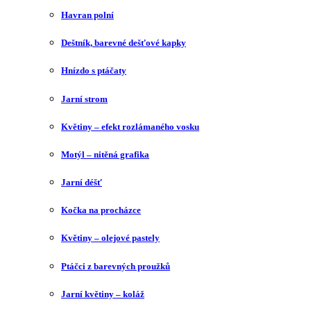
Havran polní
Deštník, barevné dešťové kapky
Hnízdo s ptáčaty
Jarní strom
Květiny – efekt rozlámaného vosku
Motýl – nitěná grafika
Jarní déšť
Kočka na procházce
Květiny – olejové pastely
Ptáčci z barevných proužků
Jarní květiny – koláž