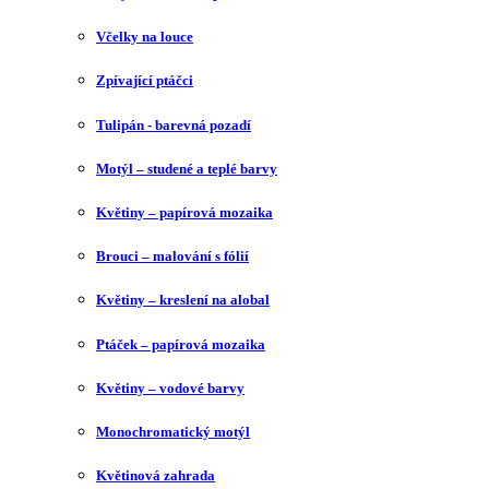
Včelky na louce
Zpívající ptáčci
Tulipán - barevná pozadí
Motýl – studené a teplé barvy
Květiny – papírová mozaika
Brouci – malování s fólií
Květiny – kreslení na alobal
Ptáček – papírová mozaika
Květiny – vodové barvy
Monochromatický motýl
Květinová zahrada