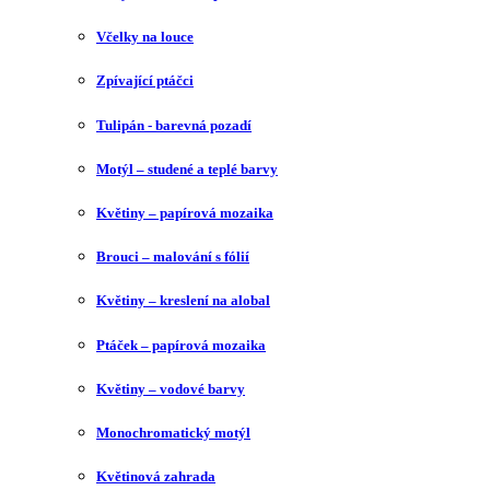
Včelky na louce
Zpívající ptáčci
Tulipán - barevná pozadí
Motýl – studené a teplé barvy
Květiny – papírová mozaika
Brouci – malování s fólií
Květiny – kreslení na alobal
Ptáček – papírová mozaika
Květiny – vodové barvy
Monochromatický motýl
Květinová zahrada