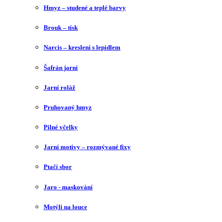
Hmyz – studené a teplé barvy
Brouk – tisk
Narcis – kreslení s lepidlem
Šafrán jarní
Jarní roláž
Pruhovaný hmyz
Pilné včelky
Jarní motivy – rozmývané fixy
Ptačí sbor
Jaro - maskování
Motýli na louce