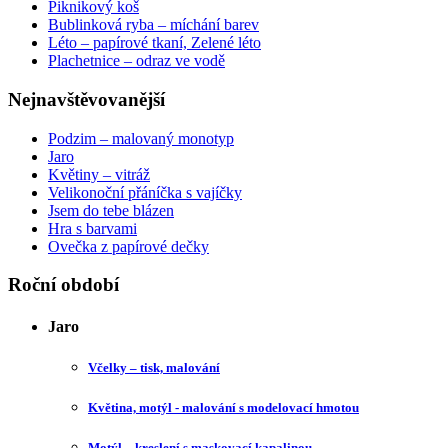
Piknikový koš
Bublinková ryba – míchání barev
Léto – papírové tkaní, Zelené léto
Plachetnice – odraz ve vodě
Nejnavštěvovanější
Podzim – malovaný monotyp
Jaro
Květiny – vitráž
Velikonoční přáníčka s vajíčky
Jsem do tebe blázen
Hra s barvami
Ovečka z papírové dečky
Roční období
Jaro
Včelky – tisk, malování
Květina, motýl - malování s modelovací hmotou
Motýl – kreslení s maskovací kapalinou