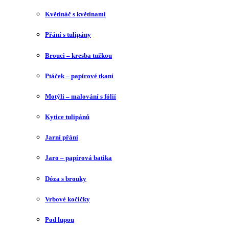
Květináč s květinami
Přání s tulipány
Brouci – kresba tužkou
Ptáček – papírové tkaní
Motýli – malování s fólií
Kytice tulipánů
Jarní přání
Jaro – papírová batika
Dóza s brouky
Vrbové kočičky
Pod lupou