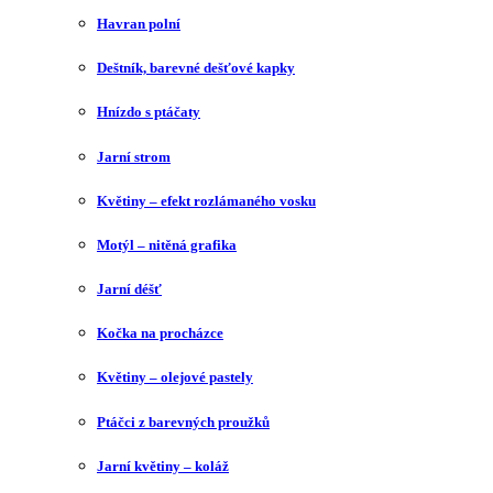
Havran polní
Deštník, barevné dešťové kapky
Hnízdo s ptáčaty
Jarní strom
Květiny – efekt rozlámaného vosku
Motýl – nitěná grafika
Jarní déšť
Kočka na procházce
Květiny – olejové pastely
Ptáčci z barevných proužků
Jarní květiny – koláž