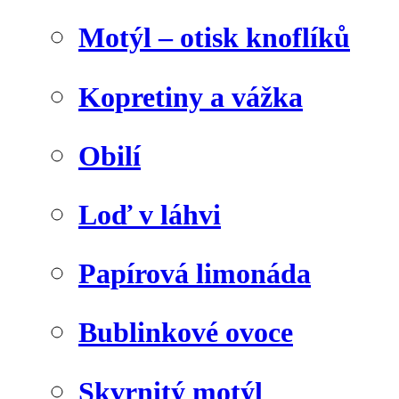
Motýl – otisk knoflíků
Kopretiny a vážka
Obilí
Loď v láhvi
Papírová limonáda
Bublinkové ovoce
Skvrnitý motýl