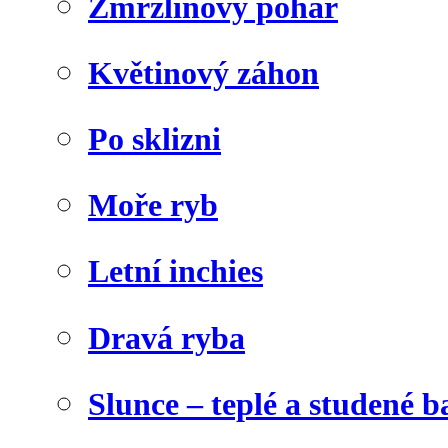
Zmrzlinový pohár
Květinový záhon
Po sklizni
Moře ryb
Letní inchies
Dravá ryba
Slunce – teplé a studené b