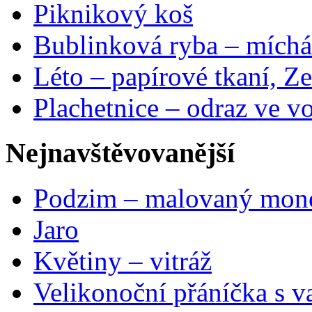
Piknikový koš
Bublinková ryba – míchá
Léto – papírové tkaní, Ze
Plachetnice – odraz ve v
Nejnavštěvovanější
Podzim – malovaný mon
Jaro
Květiny – vitráž
Velikonoční přáníčka s v