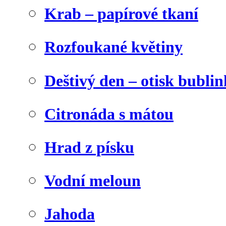
Krab – papírové tkaní
Rozfoukané květiny
Deštivý den – otisk bublin
Citronáda s mátou
Hrad z písku
Vodní meloun
Jahoda