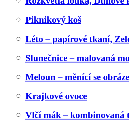
Rozkvetlá louka, Duhové 
Piknikový koš
Léto – papírové tkaní, Zel
Slunečnice – malovaná m
Meloun – měnící se obráz
Krajkové ovoce
Vlčí mák – kombinovaná 