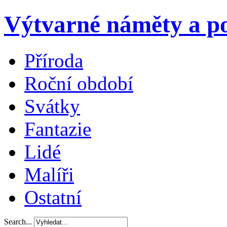
Výtvarné náměty a po
Příroda
Roční období
Svátky
Fantazie
Lidé
Malíři
Ostatní
Search...