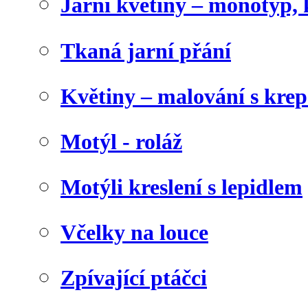
Jarní květiny – monotyp, 
Tkaná jarní přání
Květiny – malování s kr
Motýl - roláž
Motýli kreslení s lepidlem
Včelky na louce
Zpívající ptáčci