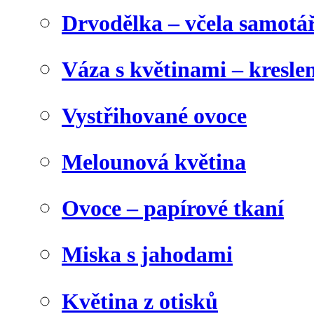
Drvodělka – včela samotá
Váza s květinami – kresl
Vystřihované ovoce
Melounová květina
Ovoce – papírové tkaní
Miska s jahodami
Květina z otisků