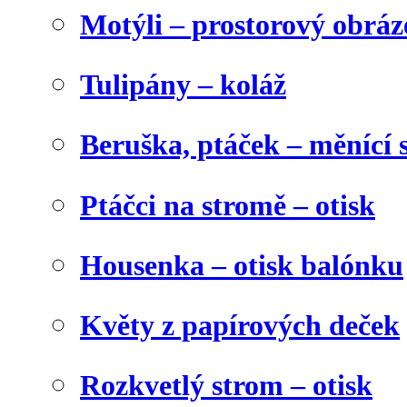
Motýli – prostorový obráz
Tulipány – koláž
Beruška, ptáček – měnící 
Ptáčci na stromě – otisk
Housenka – otisk balónku
Květy z papírových deček
Rozkvetlý strom – otisk