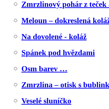
Zmrzlinový pohár z teček
Meloun – dokreslená kolá
Na dovolené - koláž
Spánek pod hvězdami
Osm barev …
Zmrzlina – otisk s bublink
Veselé sluníčko