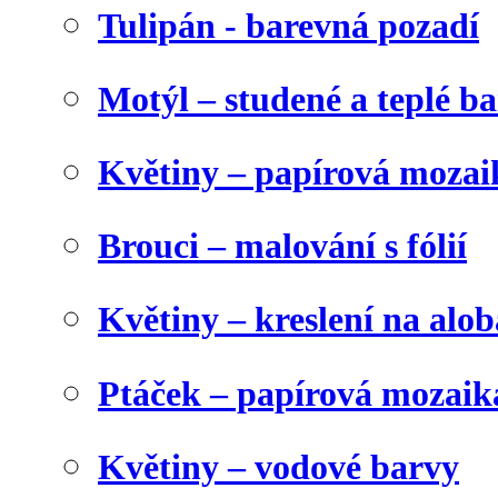
Tulipán - barevná pozadí
Motýl – studené a teplé b
Květiny – papírová mozai
Brouci – malování s fólií
Květiny – kreslení na alob
Ptáček – papírová mozaik
Květiny – vodové barvy