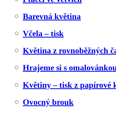
Barevná květina
Včela – tisk
Květina z rovnoběžných č
Hrajeme si s omalovánko
Květiny – tisk z papírové 
Ovocný brouk