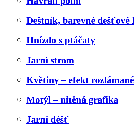
Havran polní
Deštník, barevné dešťové
Hnízdo s ptáčaty
Jarní strom
Květiny – efekt rozláman
Motýl – nitěná grafika
Jarní déšť