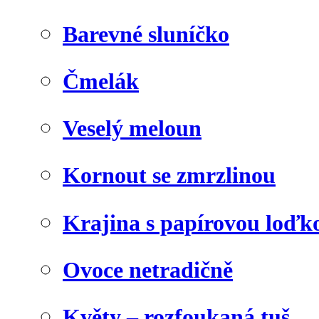
Barevné sluníčko
Čmelák
Veselý meloun
Kornout se zmrzlinou
Krajina s papírovou loďk
Ovoce netradičně
Květy – rozfoukaná tuš