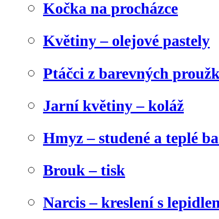
Kočka na procházce
Květiny – olejové pastely
Ptáčci z barevných prouž
Jarní květiny – koláž
Hmyz – studené a teplé b
Brouk – tisk
Narcis – kreslení s lepidle