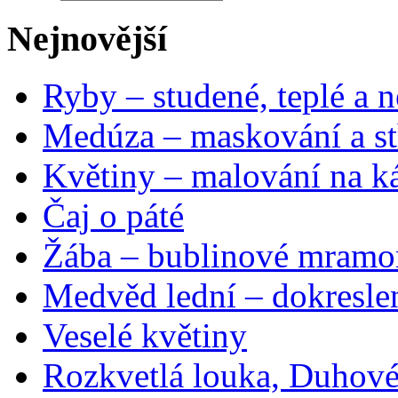
Nejnovější
Ryby – studené, teplé a n
Medúza – maskování a st
Květiny – malování na ká
Čaj o páté
Žába – bublinové mramo
Medvěd lední – dokresle
Veselé květiny
Rozkvetlá louka, Duhové