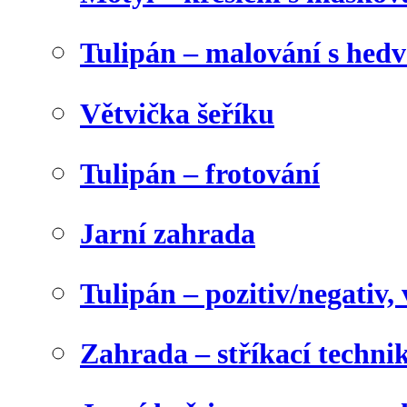
Tulipán – malování s he
Větvička šeříku
Tulipán – frotování
Jarní zahrada
Tulipán – pozitiv/negativ,
Zahrada – stříkací techni