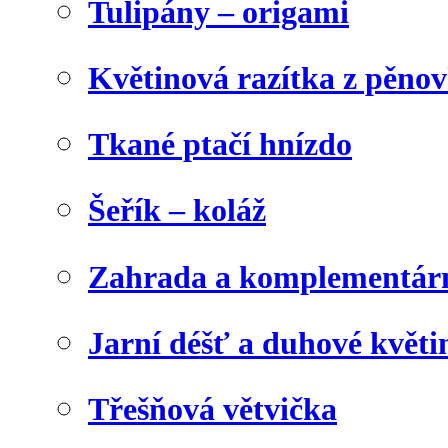
Tulipány – origami
Květinová razítka z pěno
Tkané ptačí hnízdo
Šeřík – koláž
Zahrada a komplementárn
Jarní déšť a duhové květi
Třešňová větvička