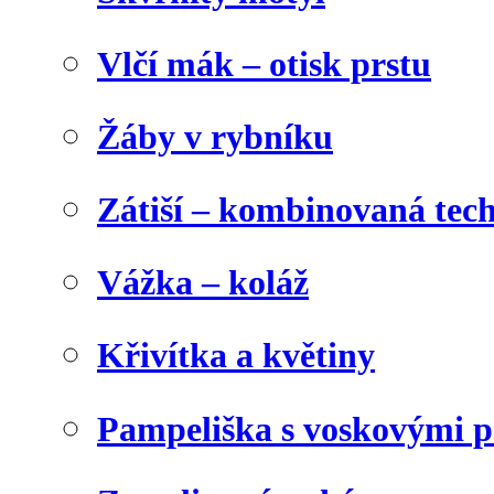
Vlčí mák – otisk prstu
Žáby v rybníku
Zátiší – kombinovaná tec
Vážka – koláž
Křivítka a květiny
Pampeliška s voskovými p