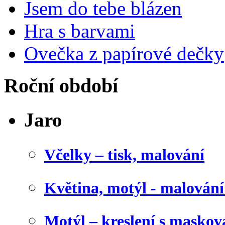
Jsem do tebe blázen
Hra s barvami
Ovečka z papírové dečky
Roční období
Jaro
Včelky – tisk, malování
Květina, motýl - malován
Motýl – kreslení s maskov