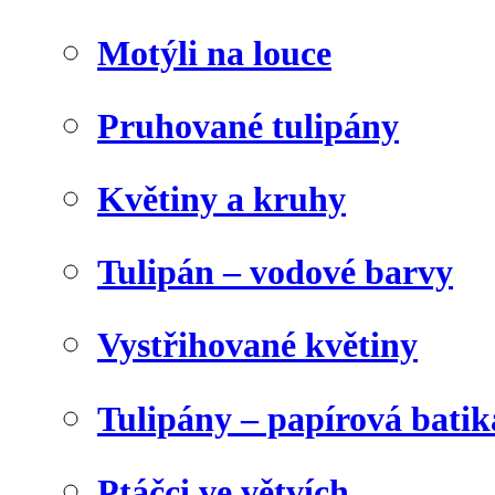
Motýli na louce
Pruhované tulipány
Květiny a kruhy
Tulipán – vodové barvy
Vystřihované květiny
Tulipány – papírová batik
Ptáčci ve větvích