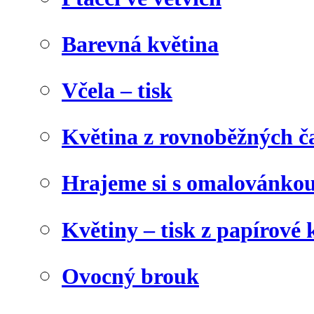
Barevná květina
Včela – tisk
Květina z rovnoběžných č
Hrajeme si s omalovánko
Květiny – tisk z papírové 
Ovocný brouk