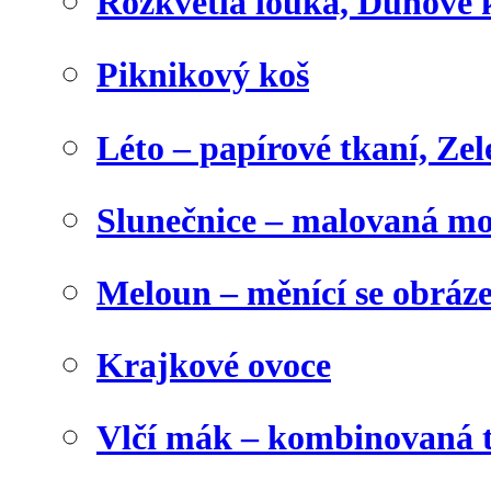
Rozkvetlá louka, Duhové 
Piknikový koš
Léto – papírové tkaní, Zel
Slunečnice – malovaná m
Meloun – měnící se obráz
Krajkové ovoce
Vlčí mák – kombinovaná 