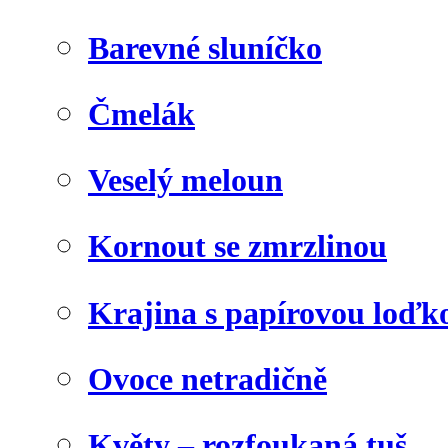
Barevné sluníčko
Čmelák
Veselý meloun
Kornout se zmrzlinou
Krajina s papírovou loďk
Ovoce netradičně
Květy – rozfoukaná tuš