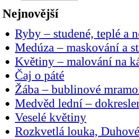
Nejnovější
Ryby – studené, teplé a n
Medúza – maskování a st
Květiny – malování na ká
Čaj o páté
Žába – bublinové mramo
Medvěd lední – dokresle
Veselé květiny
Rozkvetlá louka, Duhové