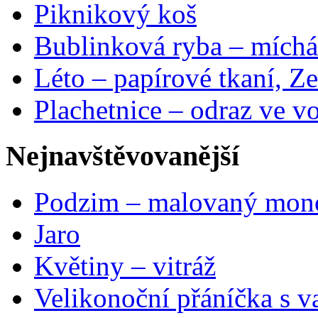
Piknikový koš
Bublinková ryba – míchá
Léto – papírové tkaní, Ze
Plachetnice – odraz ve v
Nejnavštěvovanější
Podzim – malovaný mon
Jaro
Květiny – vitráž
Velikonoční přáníčka s v