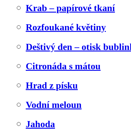
Krab – papírové tkaní
Rozfoukané květiny
Deštivý den – otisk bublin
Citronáda s mátou
Hrad z písku
Vodní meloun
Jahoda