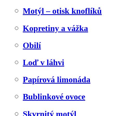
Motýl – otisk knoflíků
Kopretiny a vážka
Obilí
Loď v láhvi
Papírová limonáda
Bublinkové ovoce
Skvrnitý motýl