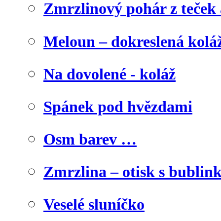
Zmrzlinový pohár z teček
Meloun – dokreslená kolá
Na dovolené - koláž
Spánek pod hvězdami
Osm barev …
Zmrzlina – otisk s bublink
Veselé sluníčko