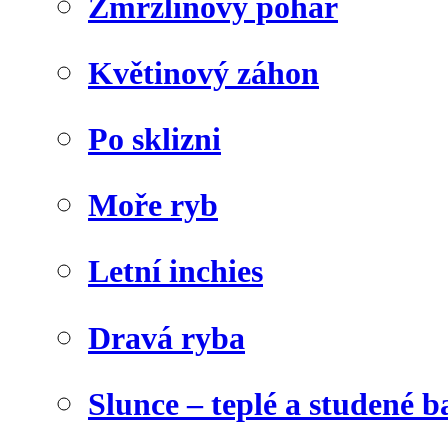
Zmrzlinový pohár
Květinový záhon
Po sklizni
Moře ryb
Letní inchies
Dravá ryba
Slunce – teplé a studené b