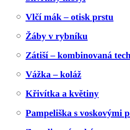
Vlčí mák – otisk prstu
Žáby v rybníku
Zátiší – kombinovaná tec
Vážka – koláž
Křivítka a květiny
Pampeliška s voskovými p