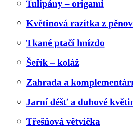
Tulipány – origami
Květinová razítka z pěno
Tkané ptačí hnízdo
Šeřík – koláž
Zahrada a komplementárn
Jarní déšť a duhové květi
Třešňová větvička