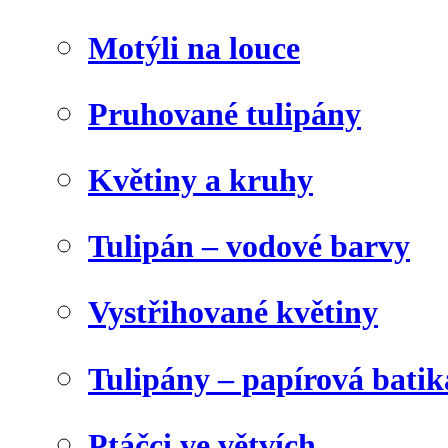
Motýli na louce
Pruhované tulipány
Květiny a kruhy
Tulipán – vodové barvy
Vystřihované květiny
Tulipány – papírová batik
Ptáčci ve větvích