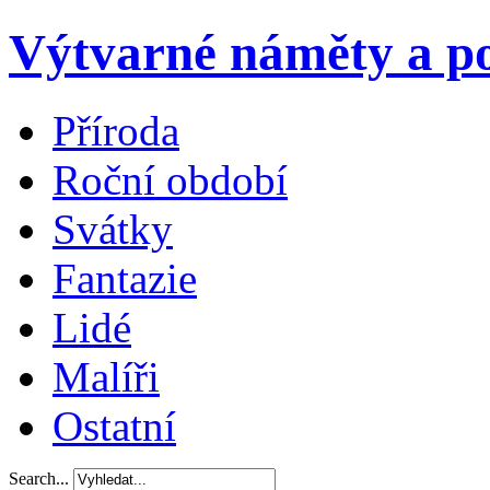
Výtvarné náměty a po
Příroda
Roční období
Svátky
Fantazie
Lidé
Malíři
Ostatní
Search...