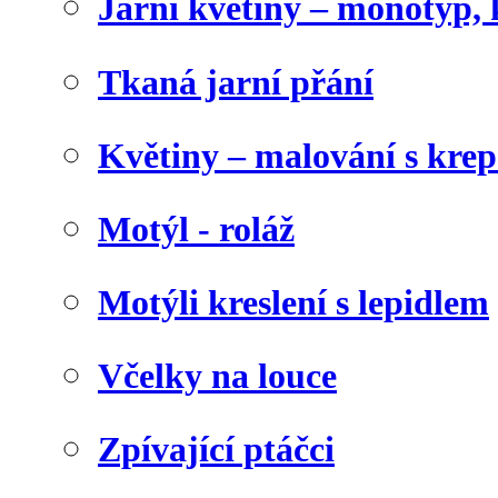
Jarní květiny – monotyp, 
Tkaná jarní přání
Květiny – malování s kr
Motýl - roláž
Motýli kreslení s lepidlem
Včelky na louce
Zpívající ptáčci