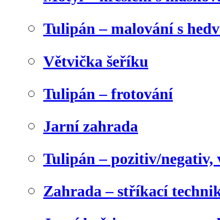
Tulipán – malování s he
Větvička šeříku
Tulipán – frotování
Jarní zahrada
Tulipán – pozitiv/negativ,
Zahrada – stříkací techni