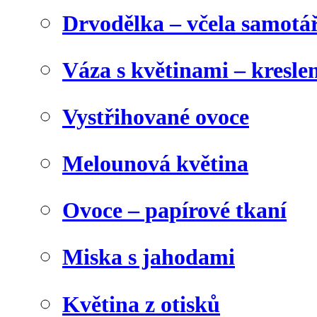
Drvodělka – včela samotá
Váza s květinami – kresl
Vystřihované ovoce
Melounová květina
Ovoce – papírové tkaní
Miska s jahodami
Květina z otisků