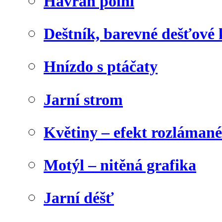
Havran polní
Deštník, barevné dešťové
Hnízdo s ptáčaty
Jarní strom
Květiny – efekt rozláman
Motýl – nitěná grafika
Jarní déšť