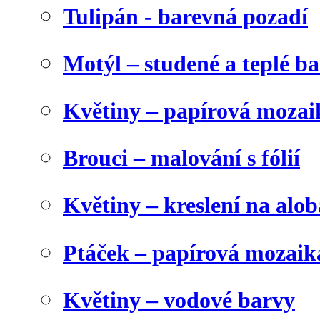
Tulipán - barevná pozadí
Motýl – studené a teplé b
Květiny – papírová mozai
Brouci – malování s fólií
Květiny – kreslení na alob
Ptáček – papírová mozaik
Květiny – vodové barvy