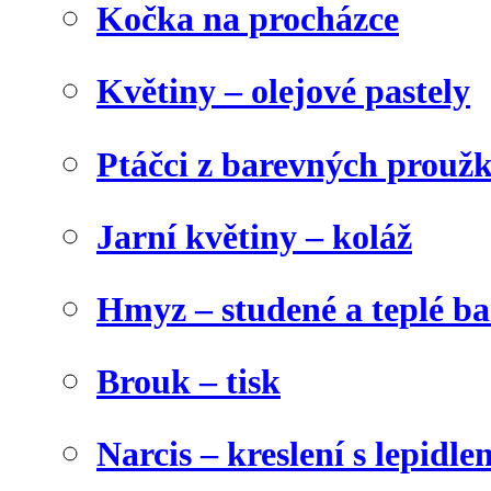
Kočka na procházce
Květiny – olejové pastely
Ptáčci z barevných prouž
Jarní květiny – koláž
Hmyz – studené a teplé b
Brouk – tisk
Narcis – kreslení s lepidle