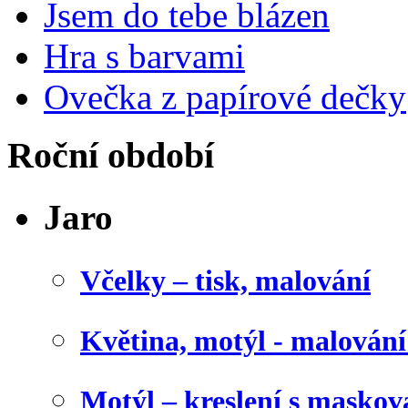
Jsem do tebe blázen
Hra s barvami
Ovečka z papírové dečky
Roční období
Jaro
Včelky – tisk, malování
Květina, motýl - malován
Motýl – kreslení s maskov