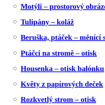
Motýli – prostorový obráz
Tulipány – koláž
Beruška, ptáček – měnící 
Ptáčci na stromě – otisk
Housenka – otisk balónku
Květy z papírových deček
Rozkvetlý strom – otisk