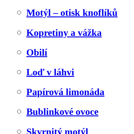
Motýl – otisk knoflíků
Kopretiny a vážka
Obilí
Loď v láhvi
Papírová limonáda
Bublinkové ovoce
Skvrnitý motýl