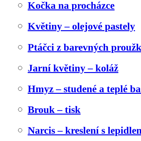
Kočka na procházce
Květiny – olejové pastely
Ptáčci z barevných prouž
Jarní květiny – koláž
Hmyz – studené a teplé b
Brouk – tisk
Narcis – kreslení s lepidle