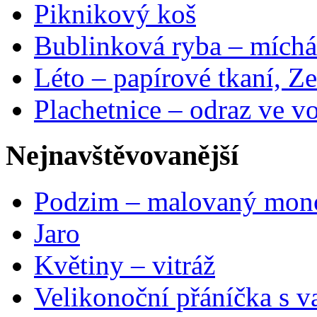
Piknikový koš
Bublinková ryba – míchá
Léto – papírové tkaní, Ze
Plachetnice – odraz ve v
Nejnavštěvovanější
Podzim – malovaný mon
Jaro
Květiny – vitráž
Velikonoční přáníčka s v