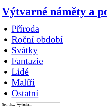
Výtvarné náměty a po
Příroda
Roční období
Svátky
Fantazie
Lidé
Malíři
Ostatní
Search...