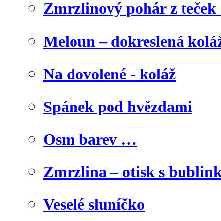
Zmrzlinový pohár z teček
Meloun – dokreslená kolá
Na dovolené - koláž
Spánek pod hvězdami
Osm barev …
Zmrzlina – otisk s bublink
Veselé sluníčko