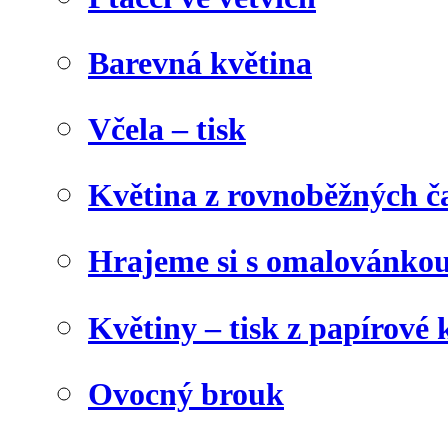
Barevná květina
Včela – tisk
Květina z rovnoběžných č
Hrajeme si s omalovánko
Květiny – tisk z papírové 
Ovocný brouk