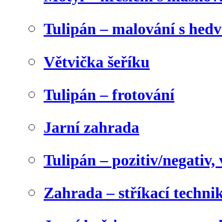
Tulipán – malování s he
Větvička šeříku
Tulipán – frotování
Jarní zahrada
Tulipán – pozitiv/negativ,
Zahrada – stříkací techni