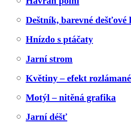
Havran polní
Deštník, barevné dešťové
Hnízdo s ptáčaty
Jarní strom
Květiny – efekt rozláman
Motýl – nitěná grafika
Jarní déšť