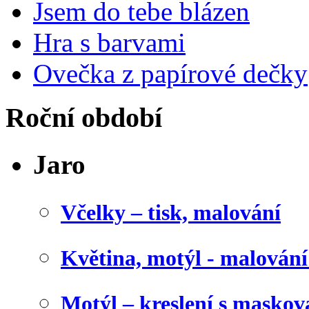
Jsem do tebe blázen
Hra s barvami
Ovečka z papírové dečky
Roční období
Jaro
Včelky – tisk, malování
Květina, motýl - malován
Motýl – kreslení s maskov