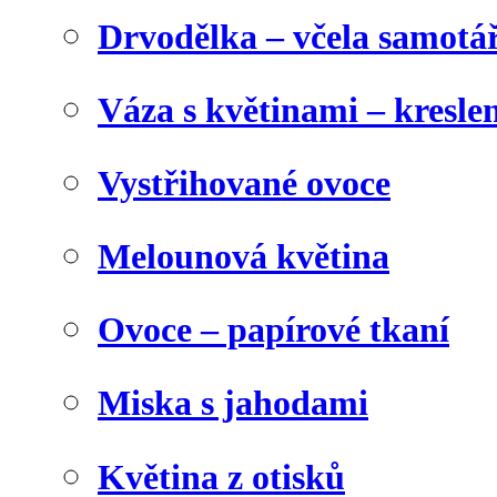
Drvodělka – včela samotá
Váza s květinami – kresl
Vystřihované ovoce
Melounová květina
Ovoce – papírové tkaní
Miska s jahodami
Květina z otisků