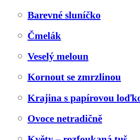
Barevné sluníčko
Čmelák
Veselý meloun
Kornout se zmrzlinou
Krajina s papírovou loďk
Ovoce netradičně
Květy – rozfoukaná tuš