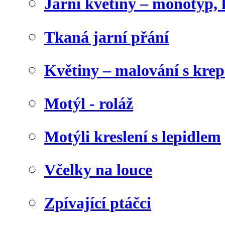
Jarní květiny – monotyp, 
Tkaná jarní přání
Květiny – malování s kr
Motýl - roláž
Motýli kreslení s lepidlem
Včelky na louce
Zpívající ptáčci