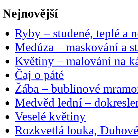
Nejnovější
Ryby – studené, teplé a n
Medúza – maskování a st
Květiny – malování na ká
Čaj o páté
Žába – bublinové mramo
Medvěd lední – dokresle
Veselé květiny
Rozkvetlá louka, Duhové