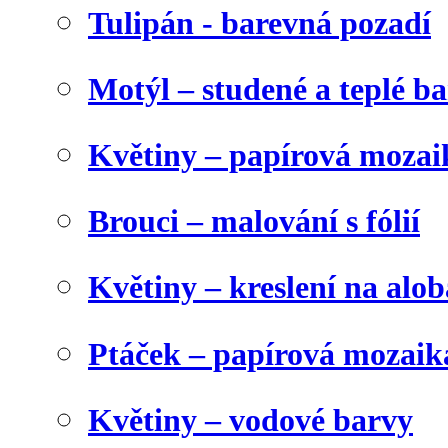
Tulipán - barevná pozadí
Motýl – studené a teplé b
Květiny – papírová mozai
Brouci – malování s fólií
Květiny – kreslení na alob
Ptáček – papírová mozaik
Květiny – vodové barvy