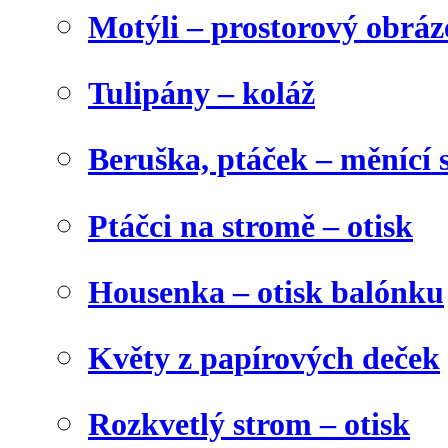
Motýli – prostorový obráz
Tulipány – koláž
Beruška, ptáček – měnící 
Ptáčci na stromě – otisk
Housenka – otisk balónku
Květy z papírových deček
Rozkvetlý strom – otisk