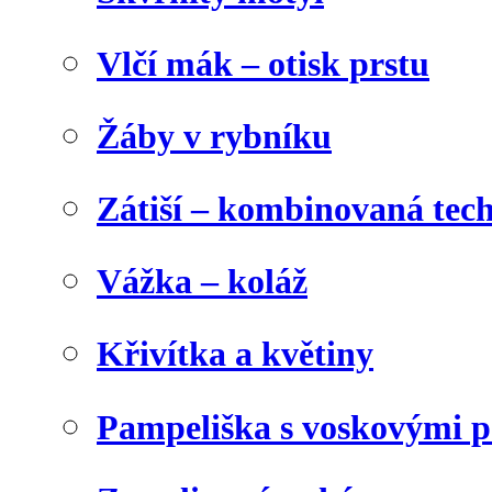
Vlčí mák – otisk prstu
Žáby v rybníku
Zátiší – kombinovaná tec
Vážka – koláž
Křivítka a květiny
Pampeliška s voskovými p