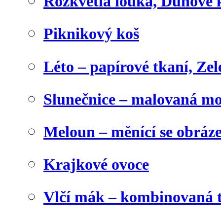
Rozkvetlá louka, Duhové 
Piknikový koš
Léto – papírové tkaní, Zel
Slunečnice – malovaná m
Meloun – měnící se obráz
Krajkové ovoce
Vlčí mák – kombinovaná 