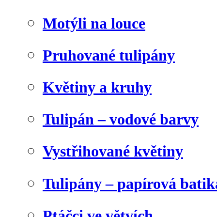
Motýli na louce
Pruhované tulipány
Květiny a kruhy
Tulipán – vodové barvy
Vystřihované květiny
Tulipány – papírová batik
Ptáčci ve větvích