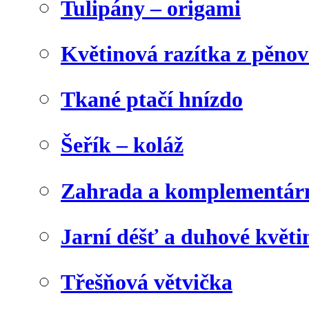
Tulipány – origami
Květinová razítka z pěno
Tkané ptačí hnízdo
Šeřík – koláž
Zahrada a komplementárn
Jarní déšť a duhové květi
Třešňová větvička