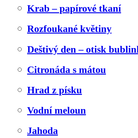
Krab – papírové tkaní
Rozfoukané květiny
Deštivý den – otisk bublin
Citronáda s mátou
Hrad z písku
Vodní meloun
Jahoda