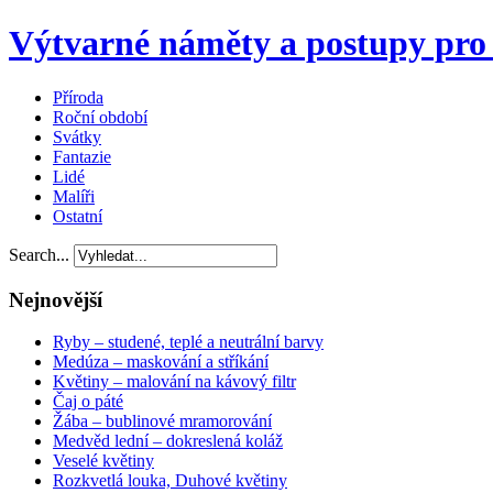
Výtvarné náměty a postupy pro 
Příroda
Roční období
Svátky
Fantazie
Lidé
Malíři
Ostatní
Search...
Nejnovější
Ryby – studené, teplé a neutrální barvy
Medúza – maskování a stříkání
Květiny – malování na kávový filtr
Čaj o páté
Žába – bublinové mramorování
Medvěd lední – dokreslená koláž
Veselé květiny
Rozkvetlá louka, Duhové květiny