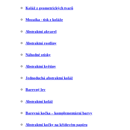
Koláž z geometrických tvarů
Mozaika - tisk z koláže
Abstraktní akvarel
Abstraktní rostliny
Náhodné otisky
Abstraktní květiny
Jednoduchá abstraktní koláž
Barevný lev
Abstraktní koláž
Barevná kočka – komplementární barvy
Abstraktní kočky na křídovém papíru