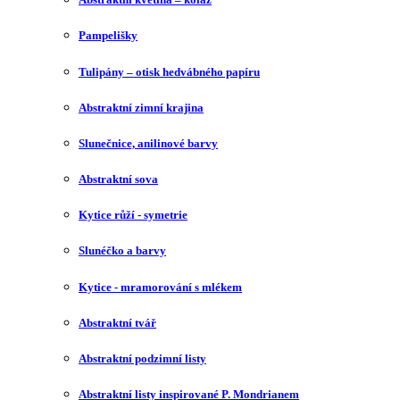
Pampelišky
Tulipány – otisk hedvábného papíru
Abstraktní zimní krajina
Slunečnice, anilinové barvy
Abstraktní sova
Kytice růží - symetrie
Slunéčko a barvy
Kytice - mramorování s mlékem
Abstraktní tvář
Abstraktní podzimní listy
Abstraktní listy inspirované P. Mondrianem