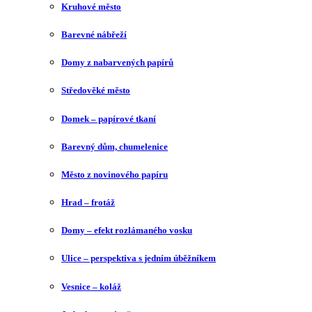
Kruhové město
Barevné nábřeží
Domy z nabarvených papírů
Středověké město
Domek – papírové tkaní
Barevný dům, chumelenice
Město z novinového papíru
Hrad – frotáž
Domy – efekt rozlámaného vosku
Ulice – perspektiva s jedním úběžníkem
Vesnice – koláž