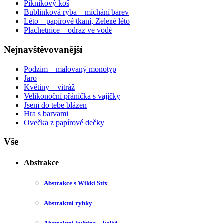
Piknikový koš
Bublinková ryba – míchání barev
Léto – papírové tkaní, Zelené léto
Plachetnice – odraz ve vodě
Nejnavštěvovanější
Podzim – malovaný monotyp
Jaro
Květiny – vitráž
Velikonoční přáníčka s vajíčky
Jsem do tebe blázen
Hra s barvami
Ovečka z papírové dečky
Vše
Abstrakce
Abstrakce s Wikki Stix
Abstraktní rybky
Abstraktní květina – koláž