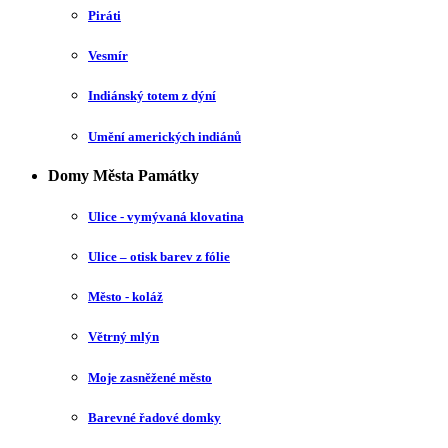
Piráti
Vesmír
Indiánský totem z dýní
Umění amerických indiánů
Domy Města Památky
Ulice - vymývaná klovatina
Ulice – otisk barev z fólie
Město - koláž
Větrný mlýn
Moje zasněžené město
Barevné řadové domky