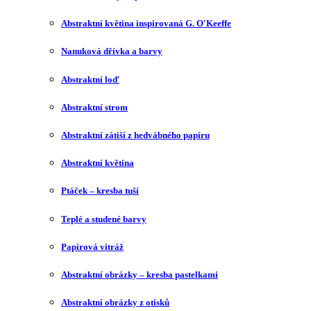
Abstraktní květina inspirovaná G. O′Keeffe
Nanuková dřívka a barvy
Abstraktní loď
Abstraktní strom
Abstraktní zátiší z hedvábného papíru
Abstraktní květina
Ptáček – kresba tuší
Teplé a studené barvy
Papírová vitráž
Abstraktní obrázky – kresba pastelkami
Abstraktní obrázky z otisků