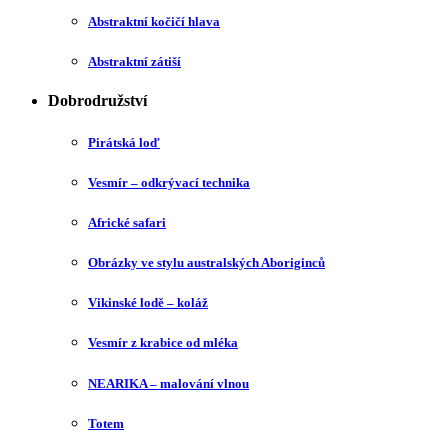
Abstraktní kočičí hlava
Abstraktní zátiší
Dobrodružství
Pirátská loď
Vesmír – odkrývací technika
Africké safari
Obrázky ve stylu australských Aboriginců
Vikinské lodě – koláž
Vesmír z krabice od mléka
NEARIKA – malování vlnou
Totem