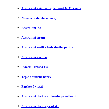
Abstraktní květina inspirovaná G. O′Keeffe
Nanuková dřívka a barvy
Abstraktní loď
Abstraktní strom
Abstraktní zátiší z hedvábného papíru
Abstraktní květina
Ptáček – kresba tuší
Teplé a studené barvy
Papírová vitráž
Abstraktní obrázky – kresba pastelkami
Abstraktní obrázky z otisků