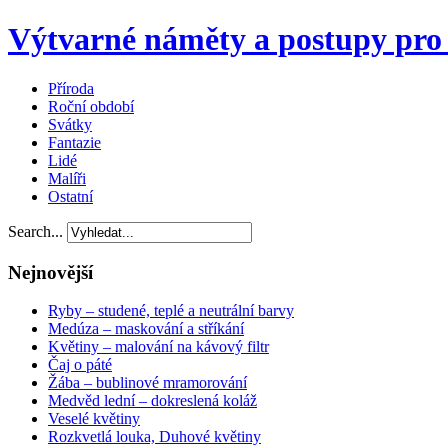
Výtvarné náměty a postupy pro 
Příroda
Roční období
Svátky
Fantazie
Lidé
Malíři
Ostatní
Search...
Nejnovější
Ryby – studené, teplé a neutrální barvy
Medúza – maskování a stříkání
Květiny – malování na kávový filtr
Čaj o páté
Žába – bublinové mramorování
Medvěd lední – dokreslená koláž
Veselé květiny
Rozkvetlá louka, Duhové květiny