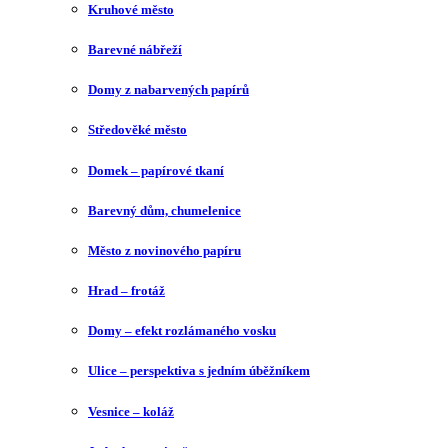
Kruhové město
Barevné nábřeží
Domy z nabarvených papírů
Středověké město
Domek – papírové tkaní
Barevný dům, chumelenice
Město z novinového papíru
Hrad – frotáž
Domy – efekt rozlámaného vosku
Ulice – perspektiva s jedním úběžníkem
Vesnice – koláž