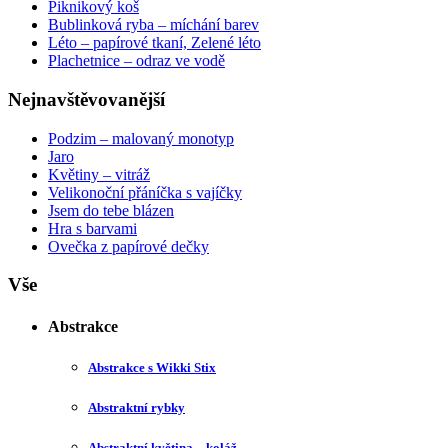
Piknikový koš
Bublinková ryba – míchání barev
Léto – papírové tkaní, Zelené léto
Plachetnice – odraz ve vodě
Nejnavštěvovanější
Podzim – malovaný monotyp
Jaro
Květiny – vitráž
Velikonoční přáníčka s vajíčky
Jsem do tebe blázen
Hra s barvami
Ovečka z papírové dečky
Vše
Abstrakce
Abstrakce s Wikki Stix
Abstraktní rybky
Abstraktní květina – koláž