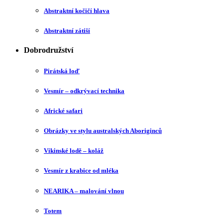
Abstraktní kočičí hlava
Abstraktní zátiší
Dobrodružství
Pirátská loď
Vesmír – odkrývací technika
Africké safari
Obrázky ve stylu australských Aboriginců
Vikinské lodě – koláž
Vesmír z krabice od mléka
NEARIKA – malování vlnou
Totem