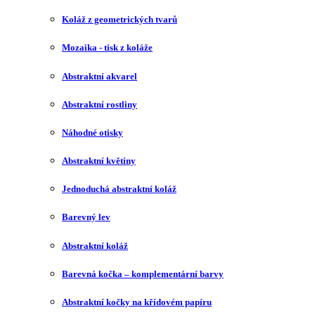
Koláž z geometrických tvarů
Mozaika - tisk z koláže
Abstraktní akvarel
Abstraktní rostliny
Náhodné otisky
Abstraktní květiny
Jednoduchá abstraktní koláž
Barevný lev
Abstraktní koláž
Barevná kočka – komplementární barvy
Abstraktní kočky na křídovém papíru