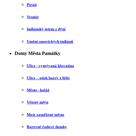
Piráti
Vesmír
Indiánský totem z dýní
Umění amerických indiánů
Domy Města Památky
Ulice - vymývaná klovatina
Ulice – otisk barev z fólie
Město - koláž
Větrný mlýn
Moje zasněžené město
Barevné řadové domky