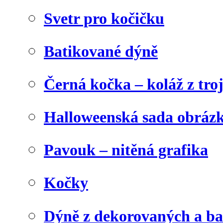
Svetr pro kočičku
Batikované dýně
Černá kočka – koláž z tro
Halloweenská sada obráz
Pavouk – nitěná grafika
Kočky
Dýně z dekorovaných a b