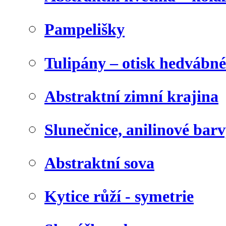
Pampelišky
Tulipány – otisk hedvábn
Abstraktní zimní krajina
Slunečnice, anilinové bar
Abstraktní sova
Kytice růží - symetrie