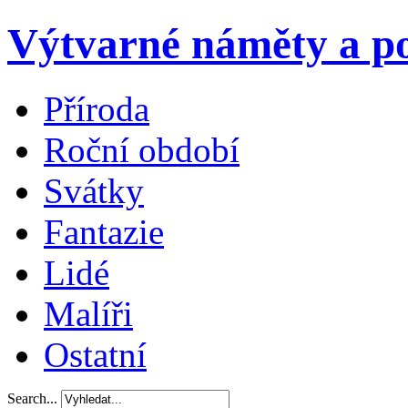
Výtvarné náměty a po
Příroda
Roční období
Svátky
Fantazie
Lidé
Malíři
Ostatní
Search...