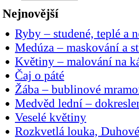
Nejnovější
Ryby – studené, teplé a n
Medúza – maskování a st
Květiny – malování na ká
Čaj o páté
Žába – bublinové mramo
Medvěd lední – dokresle
Veselé květiny
Rozkvetlá louka, Duhové