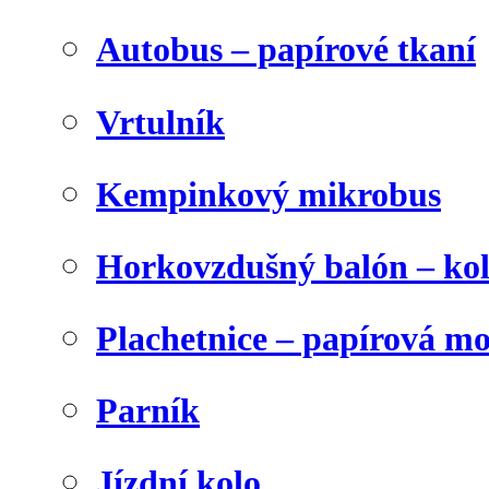
Autobus – papírové tkaní
Vrtulník
Kempinkový mikrobus
Horkovzdušný balón – ko
Plachetnice – papírová m
Parník
Jízdní kolo