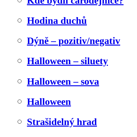
Kde bydlí čarodějnice?
Hodina duchů
Dýně – pozitiv/negativ
Halloween – siluety
Halloween – sova
Halloween
Strašidelný hrad