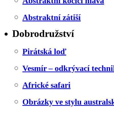
Abstraktní kočičí hlava
Abstraktní zátiší
Dobrodružství
Pirátská loď
Vesmír – odkrývací techn
Africké safari
Obrázky ve stylu australs