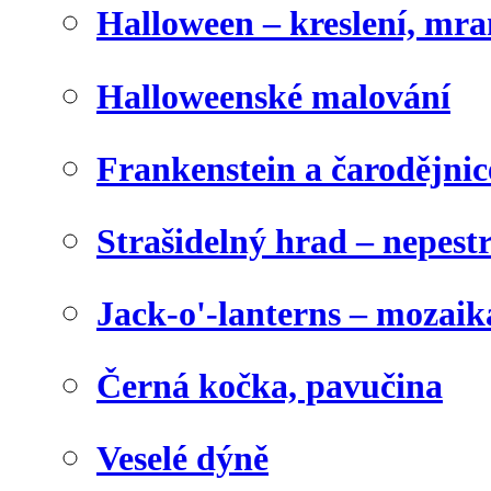
Halloween – kreslení, mr
Halloweenské malování
Frankenstein a čarodějnice
Strašidelný hrad – nepest
Jack-o'-lanterns – mozaik
Černá kočka, pavučina
Veselé dýně