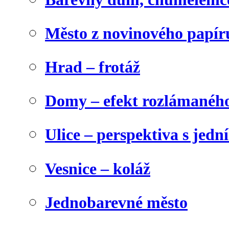
Město z novinového papír
Hrad – frotáž
Domy – efekt rozlámanéh
Ulice – perspektiva s jed
Vesnice – koláž
Jednobarevné město