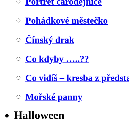
Portrét čarodějnice
Pohádkové městečko
Čínský drak
Co kdyby …..??
Co vidíš – kresba z předst
Mořské panny
Halloween