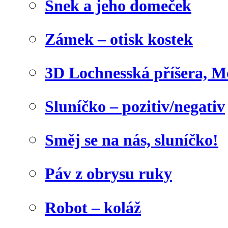
Šnek a jeho domeček
Zámek – otisk kostek
3D Lochnesská příšera, M
Sluníčko – pozitiv/negativ
Směj se na nás, sluníčko!
Páv z obrysu ruky
Robot – koláž