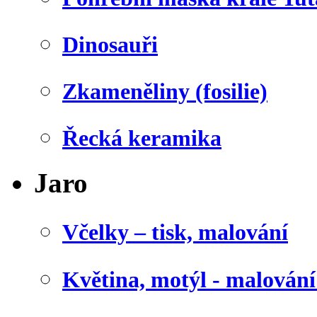
Dinosauři
Zkameněliny (fosilie)
Řecká keramika
Jaro
Včelky – tisk, malování
Květina, motýl - malován