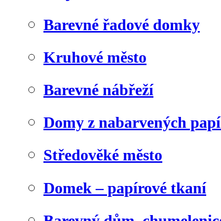
Barevné řadové domky
Kruhové město
Barevné nábřeží
Domy z nabarvených papí
Středověké město
Domek – papírové tkaní
Barevný dům, chumelenic