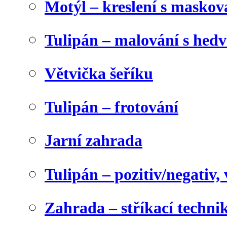
Motýl – kreslení s maskov
Tulipán – malování s he
Větvička šeříku
Tulipán – frotování
Jarní zahrada
Tulipán – pozitiv/negativ,
Zahrada – stříkací techni