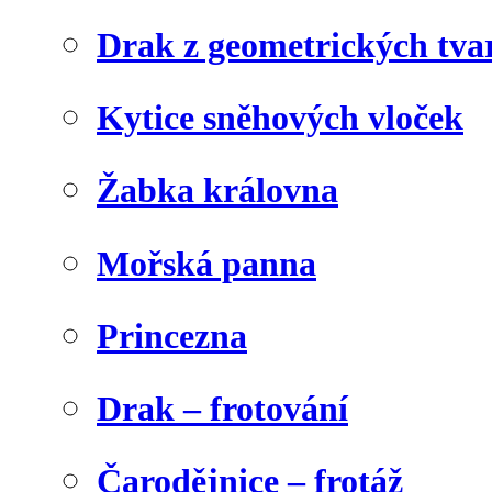
Drak z geometrických tva
Kytice sněhových vloček
Žabka královna
Mořská panna
Princezna
Drak – frotování
Čarodějnice – frotáž