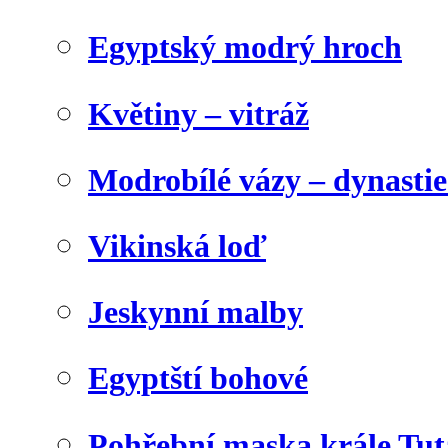
Egyptský modrý hroch
Květiny – vitráž
Modrobílé vázy – dynasti
Vikinská loď
Jeskynní malby
Egyptští bohové
Pohřební maska krále Tu