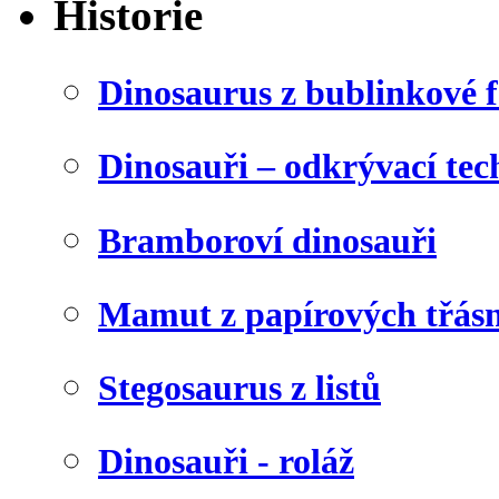
Historie
Dinosaurus z bublinkové f
Dinosauři – odkrývací tec
Bramboroví dinosauři
Mamut z papírových třásn
Stegosaurus z listů
Dinosauři - roláž