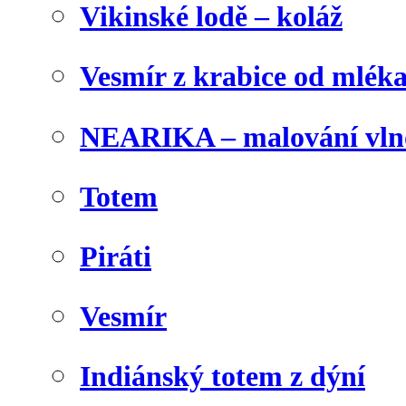
Vikinské lodě – koláž
Vesmír z krabice od mlék
NEARIKA – malování vln
Totem
Piráti
Vesmír
Indiánský totem z dýní