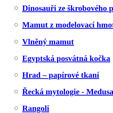
Dinosauři ze škrobového 
Mamut z modelovací hmo
Vlněný mamut
Egyptská posvátná kočka
Hrad – papírové tkaní
Řecká mytologie - Medus
Rangoli