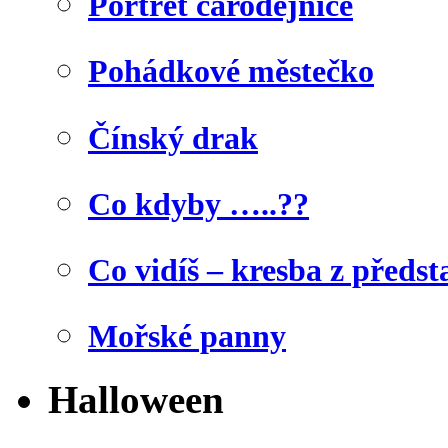
Portrét čarodějnice
Pohádkové městečko
Čínský drak
Co kdyby …..??
Co vidíš – kresba z předst
Mořské panny
Halloween