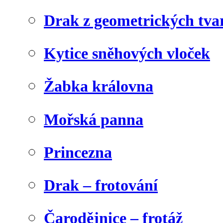
Drak z geometrických tva
Kytice sněhových vloček
Žabka královna
Mořská panna
Princezna
Drak – frotování
Čarodějnice – frotáž