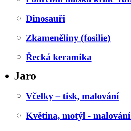
Dinosauři
Zkameněliny (fosilie)
Řecká keramika
Jaro
Včelky – tisk, malování
Květina, motýl - malován