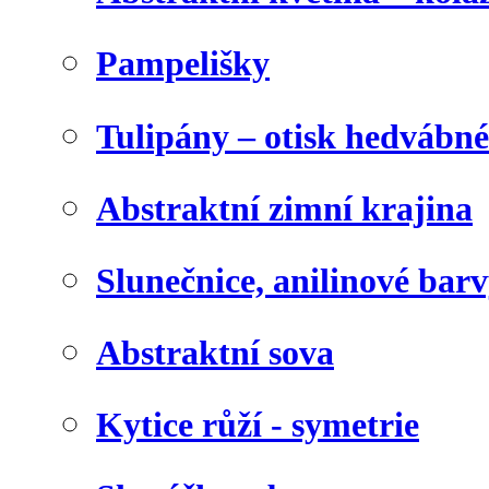
Pampelišky
Tulipány – otisk hedvábn
Abstraktní zimní krajina
Slunečnice, anilinové bar
Abstraktní sova
Kytice růží - symetrie