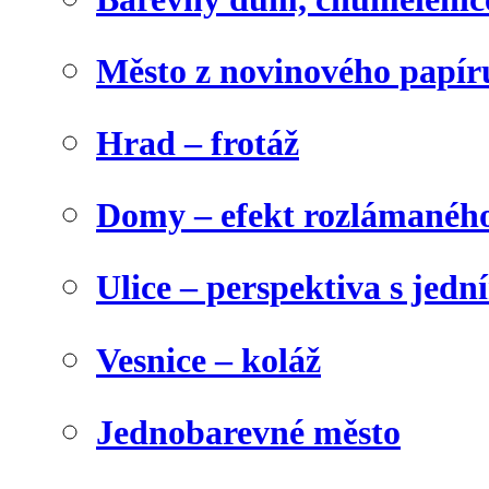
Město z novinového papír
Hrad – frotáž
Domy – efekt rozlámanéh
Ulice – perspektiva s jed
Vesnice – koláž
Jednobarevné město