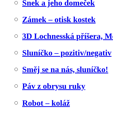
Šnek a jeho domeček
Zámek – otisk kostek
3D Lochnesská příšera, M
Sluníčko – pozitiv/negativ
Směj se na nás, sluníčko!
Páv z obrysu ruky
Robot – koláž