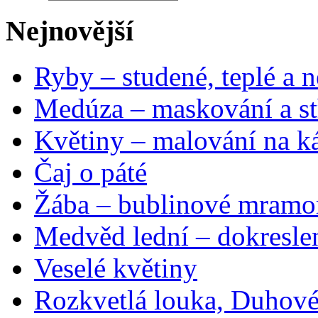
Nejnovější
Ryby – studené, teplé a n
Medúza – maskování a st
Květiny – malování na ká
Čaj o páté
Žába – bublinové mramo
Medvěd lední – dokresle
Veselé květiny
Rozkvetlá louka, Duhové