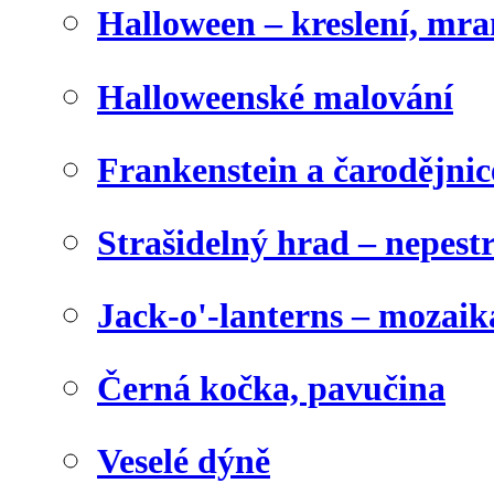
Halloween – kreslení, mr
Halloweenské malování
Frankenstein a čarodějnice
Strašidelný hrad – nepest
Jack-o'-lanterns – mozaik
Černá kočka, pavučina
Veselé dýně