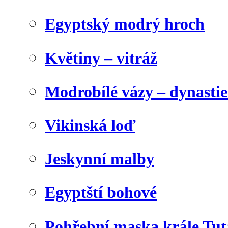
Egyptský modrý hroch
Květiny – vitráž
Modrobílé vázy – dynasti
Vikinská loď
Jeskynní malby
Egyptští bohové
Pohřební maska krále Tu