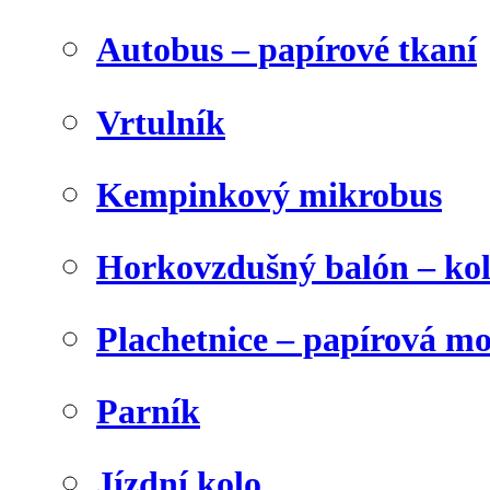
Autobus – papírové tkaní
Vrtulník
Kempinkový mikrobus
Horkovzdušný balón – ko
Plachetnice – papírová m
Parník
Jízdní kolo