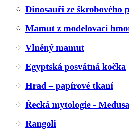
Dinosauři ze škrobového 
Mamut z modelovací hmo
Vlněný mamut
Egyptská posvátná kočka
Hrad – papírové tkaní
Řecká mytologie - Medus
Rangoli