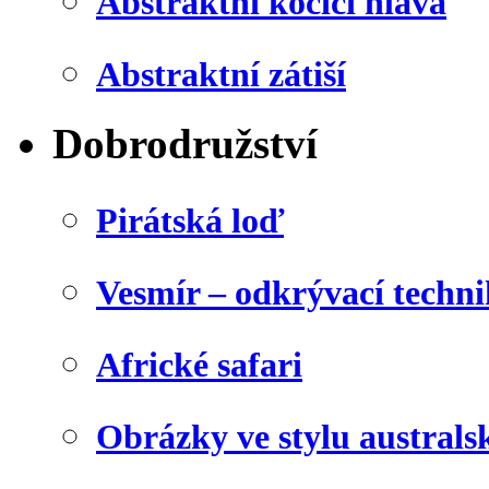
Abstraktní kočičí hlava
Abstraktní zátiší
Dobrodružství
Pirátská loď
Vesmír – odkrývací techn
Africké safari
Obrázky ve stylu australs