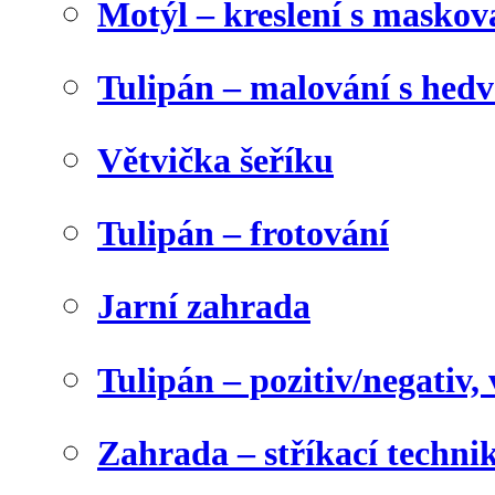
Motýl – kreslení s maskov
Tulipán – malování s he
Větvička šeříku
Tulipán – frotování
Jarní zahrada
Tulipán – pozitiv/negativ,
Zahrada – stříkací techni