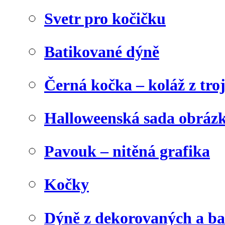
Svetr pro kočičku
Batikované dýně
Černá kočka – koláž z tro
Halloweenská sada obráz
Pavouk – nitěná grafika
Kočky
Dýně z dekorovaných a b