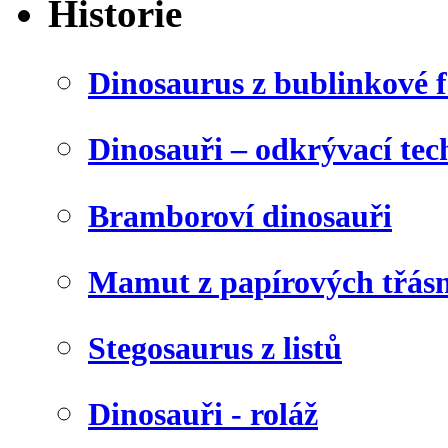
Historie
Dinosaurus z bublinkové f
Dinosauři – odkrývací tec
Bramboroví dinosauři
Mamut z papírových třásn
Stegosaurus z listů
Dinosauři - roláž