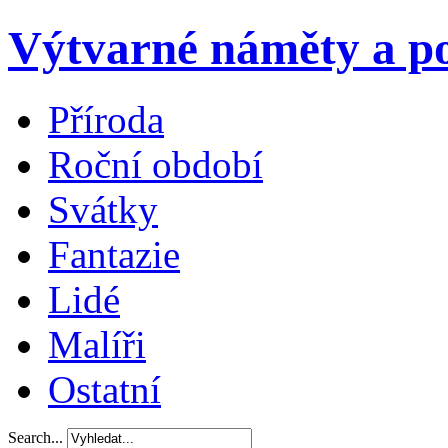
Výtvarné náměty a po
Příroda
Roční období
Svátky
Fantazie
Lidé
Malíři
Ostatní
Search...