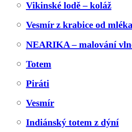
Vikinské lodě – koláž
Vesmír z krabice od mlék
NEARIKA – malování vln
Totem
Piráti
Vesmír
Indiánský totem z dýní