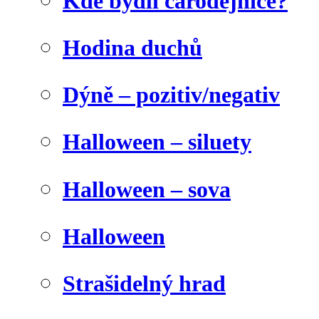
Kde bydlí čarodějnice?
Hodina duchů
Dýně – pozitiv/negativ
Halloween – siluety
Halloween – sova
Halloween
Strašidelný hrad