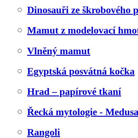
Dinosauři ze škrobového 
Mamut z modelovací hmo
Vlněný mamut
Egyptská posvátná kočka
Hrad – papírové tkaní
Řecká mytologie - Medus
Rangoli