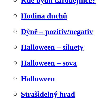
Kde bydlí čarodějnice?
Hodina duchů
Dýně – pozitiv/negativ
Halloween – siluety
Halloween – sova
Halloween
Strašidelný hrad