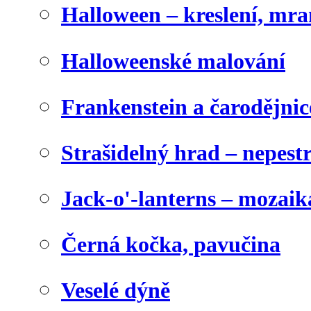
Halloween – kreslení, mr
Halloweenské malování
Frankenstein a čarodějnice
Strašidelný hrad – nepest
Jack-o'-lanterns – mozaik
Černá kočka, pavučina
Veselé dýně