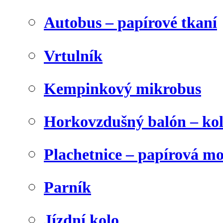
Autobus – papírové tkaní
Vrtulník
Kempinkový mikrobus
Horkovzdušný balón – ko
Plachetnice – papírová m
Parník
Jízdní kolo