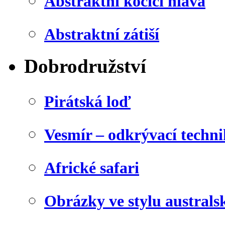
Abstraktní kočičí hlava
Abstraktní zátiší
Dobrodružství
Pirátská loď
Vesmír – odkrývací techn
Africké safari
Obrázky ve stylu australs