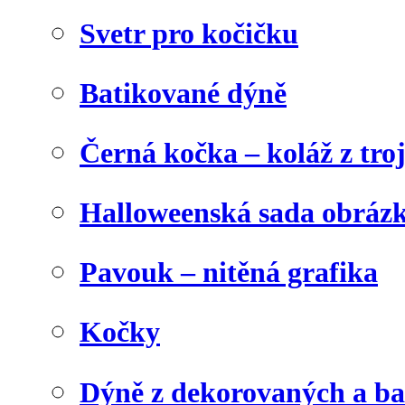
Svetr pro kočičku
Batikované dýně
Černá kočka – koláž z tro
Halloweenská sada obráz
Pavouk – nitěná grafika
Kočky
Dýně z dekorovaných a b