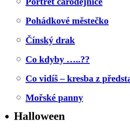
Portrét čarodějnice
Pohádkové městečko
Čínský drak
Co kdyby …..??
Co vidíš – kresba z předst
Mořské panny
Halloween