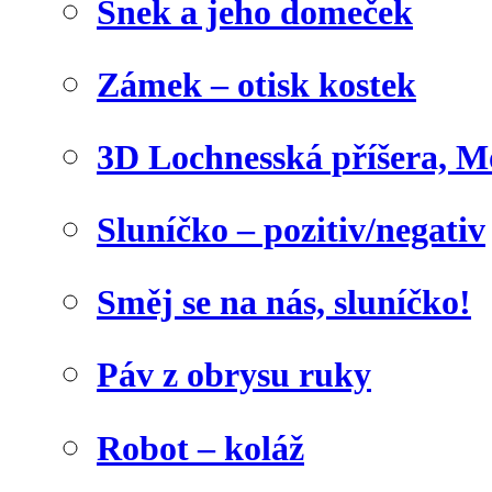
Šnek a jeho domeček
Zámek – otisk kostek
3D Lochnesská příšera, M
Sluníčko – pozitiv/negativ
Směj se na nás, sluníčko!
Páv z obrysu ruky
Robot – koláž