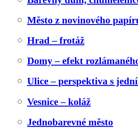
Město z novinového papír
Hrad – frotáž
Domy – efekt rozlámanéh
Ulice – perspektiva s jed
Vesnice – koláž
Jednobarevné město