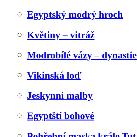
Egyptský modrý hroch
Květiny – vitráž
Modrobílé vázy – dynasti
Vikinská loď
Jeskynní malby
Egyptští bohové
Pohřební maska krále Tu