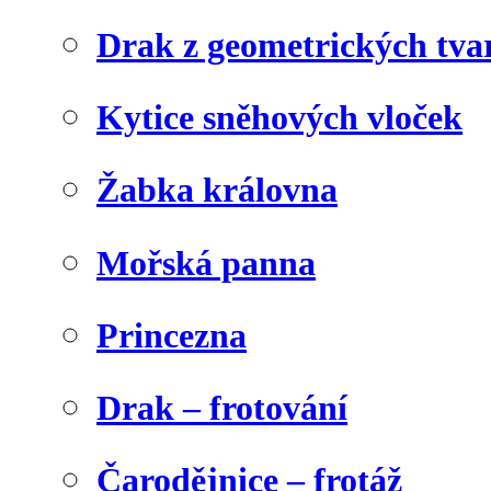
Drak z geometrických tva
Kytice sněhových vloček
Žabka královna
Mořská panna
Princezna
Drak – frotování
Čarodějnice – frotáž