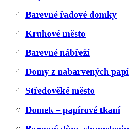
Barevné řadové domky
Kruhové město
Barevné nábřeží
Domy z nabarvených papí
Středověké město
Domek – papírové tkaní
Barevný dům, chumelenic