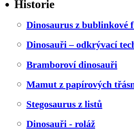
Historie
Dinosaurus z bublinkové f
Dinosauři – odkrývací tec
Bramboroví dinosauři
Mamut z papírových třásn
Stegosaurus z listů
Dinosauři - roláž