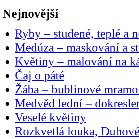
Nejnovější
Ryby – studené, teplé a n
Medúza – maskování a st
Květiny – malování na ká
Čaj o páté
Žába – bublinové mramo
Medvěd lední – dokresle
Veselé květiny
Rozkvetlá louka, Duhové