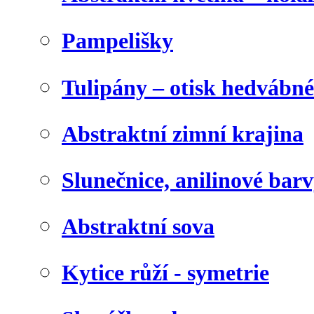
Pampelišky
Tulipány – otisk hedvábn
Abstraktní zimní krajina
Slunečnice, anilinové bar
Abstraktní sova
Kytice růží - symetrie