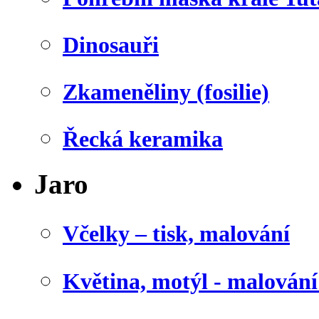
Dinosauři
Zkameněliny (fosilie)
Řecká keramika
Jaro
Včelky – tisk, malování
Květina, motýl - malován