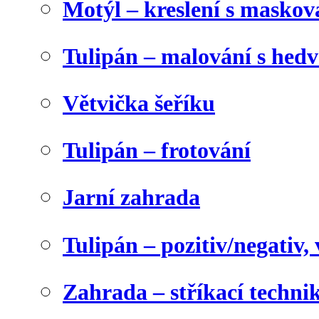
Motýl – kreslení s maskov
Tulipán – malování s he
Větvička šeříku
Tulipán – frotování
Jarní zahrada
Tulipán – pozitiv/negativ,
Zahrada – stříkací techni