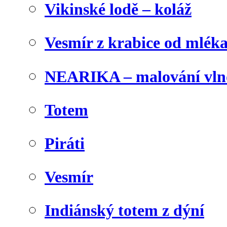
Vikinské lodě – koláž
Vesmír z krabice od mlék
NEARIKA – malování vln
Totem
Piráti
Vesmír
Indiánský totem z dýní