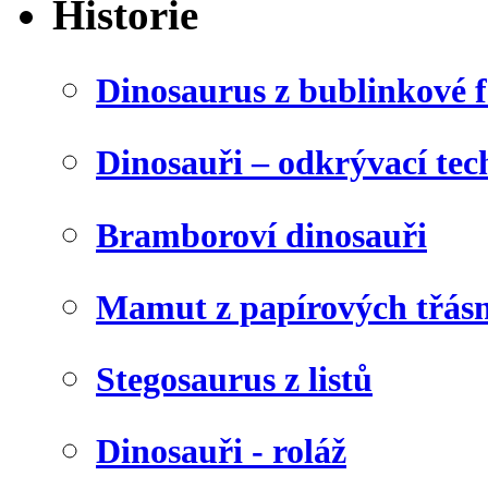
Historie
Dinosaurus z bublinkové f
Dinosauři – odkrývací tec
Bramboroví dinosauři
Mamut z papírových třásn
Stegosaurus z listů
Dinosauři - roláž