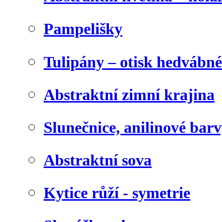
Pampelišky
Tulipány – otisk hedvábn
Abstraktní zimní krajina
Slunečnice, anilinové bar
Abstraktní sova
Kytice růží - symetrie