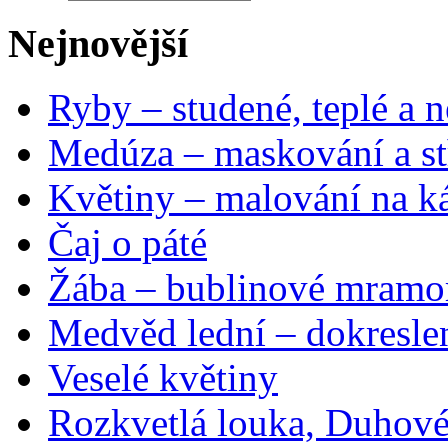
Nejnovější
Ryby – studené, teplé a n
Medúza – maskování a st
Květiny – malování na ká
Čaj o páté
Žába – bublinové mramo
Medvěd lední – dokresle
Veselé květiny
Rozkvetlá louka, Duhové