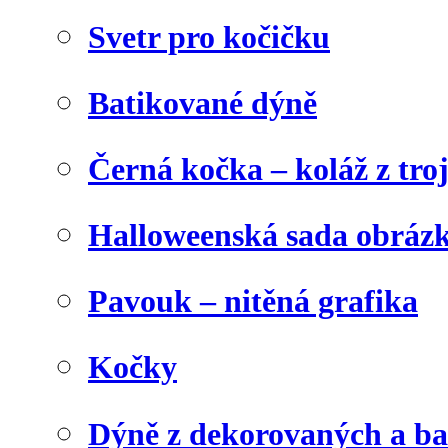
Svetr pro kočičku
Batikované dýně
Černá kočka – koláž z tro
Halloweenská sada obráz
Pavouk – nitěná grafika
Kočky
Dýně z dekorovaných a b