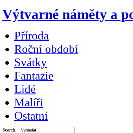
Výtvarné náměty a po
Příroda
Roční období
Svátky
Fantazie
Lidé
Malíři
Ostatní
Search...