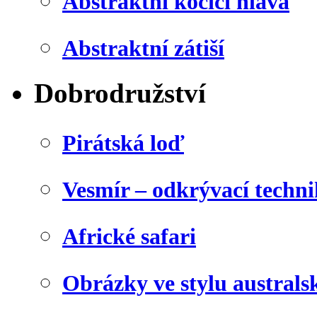
Abstraktní kočičí hlava
Abstraktní zátiší
Dobrodružství
Pirátská loď
Vesmír – odkrývací techn
Africké safari
Obrázky ve stylu australs