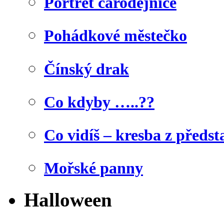
Portrét čarodějnice
Pohádkové městečko
Čínský drak
Co kdyby …..??
Co vidíš – kresba z předst
Mořské panny
Halloween