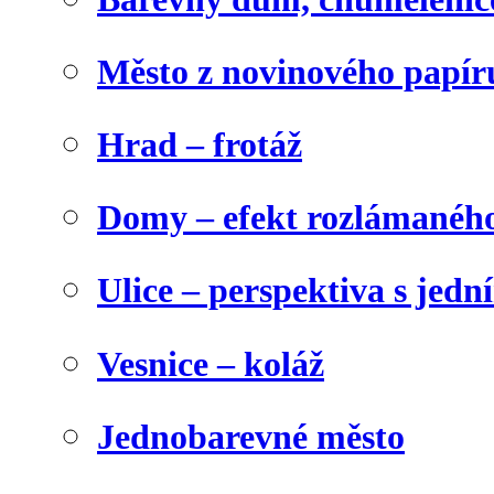
Město z novinového papír
Hrad – frotáž
Domy – efekt rozlámanéh
Ulice – perspektiva s jed
Vesnice – koláž
Jednobarevné město