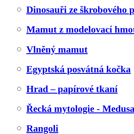
Dinosauři ze škrobového 
Mamut z modelovací hmo
Vlněný mamut
Egyptská posvátná kočka
Hrad – papírové tkaní
Řecká mytologie - Medus
Rangoli