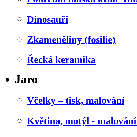
Dinosauři
Zkameněliny (fosilie)
Řecká keramika
Jaro
Včelky – tisk, malování
Květina, motýl - malován