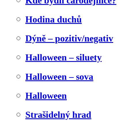
Kde bydlí čarodějnice?
Hodina duchů
Dýně – pozitiv/negativ
Halloween – siluety
Halloween – sova
Halloween
Strašidelný hrad