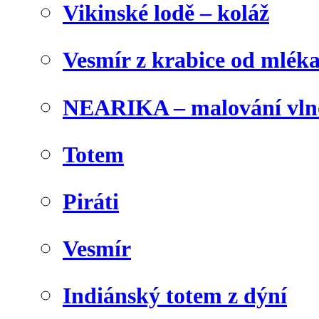
Vikinské lodě – koláž
Vesmír z krabice od mlék
NEARIKA – malování vln
Totem
Piráti
Vesmír
Indiánský totem z dýní