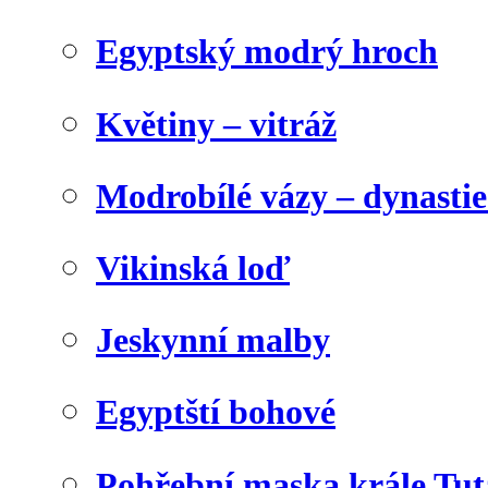
Egyptský modrý hroch
Květiny – vitráž
Modrobílé vázy – dynasti
Vikinská loď
Jeskynní malby
Egyptští bohové
Pohřební maska krále Tu