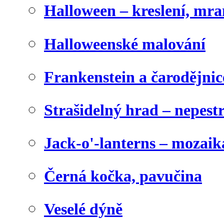
Halloween – kreslení, mr
Halloweenské malování
Frankenstein a čarodějnice
Strašidelný hrad – nepest
Jack-o'-lanterns – mozaik
Černá kočka, pavučina
Veselé dýně