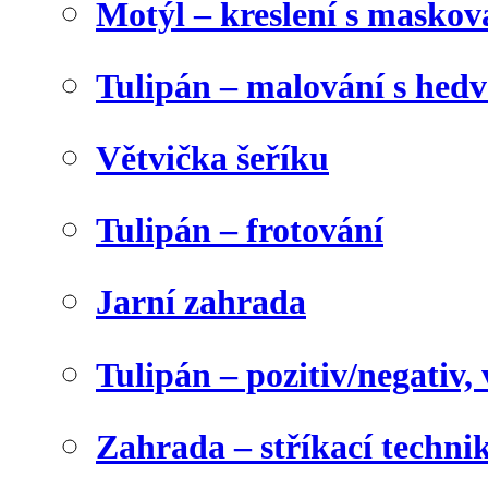
Motýl – kreslení s maskov
Tulipán – malování s he
Větvička šeříku
Tulipán – frotování
Jarní zahrada
Tulipán – pozitiv/negativ,
Zahrada – stříkací techni