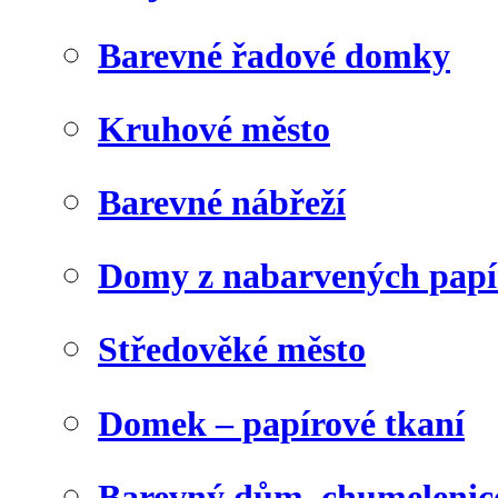
Barevné řadové domky
Kruhové město
Barevné nábřeží
Domy z nabarvených papí
Středověké město
Domek – papírové tkaní
Barevný dům, chumelenic