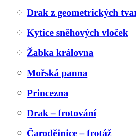
Drak z geometrických tva
Kytice sněhových vloček
Žabka královna
Mořská panna
Princezna
Drak – frotování
Čarodějnice – frotáž