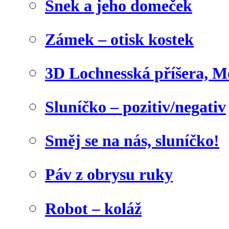
Šnek a jeho domeček
Zámek – otisk kostek
3D Lochnesská příšera, M
Sluníčko – pozitiv/negativ
Směj se na nás, sluníčko!
Páv z obrysu ruky
Robot – koláž