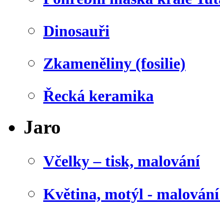
Dinosauři
Zkameněliny (fosilie)
Řecká keramika
Jaro
Včelky – tisk, malování
Květina, motýl - malován