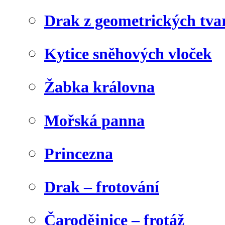
Drak z geometrických tva
Kytice sněhových vloček
Žabka královna
Mořská panna
Princezna
Drak – frotování
Čarodějnice – frotáž