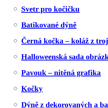
Svetr pro kočičku
Batikované dýně
Černá kočka – koláž z tro
Halloweenská sada obráz
Pavouk – nitěná grafika
Kočky
Dýně z dekorovaných a b