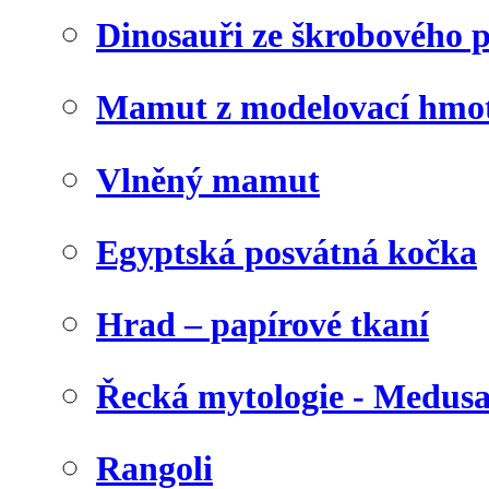
Dinosauři ze škrobového 
Mamut z modelovací hmo
Vlněný mamut
Egyptská posvátná kočka
Hrad – papírové tkaní
Řecká mytologie - Medus
Rangoli