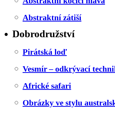
Abstraktní kočičí hlava
Abstraktní zátiší
Dobrodružství
Pirátská loď
Vesmír – odkrývací techn
Africké safari
Obrázky ve stylu australs