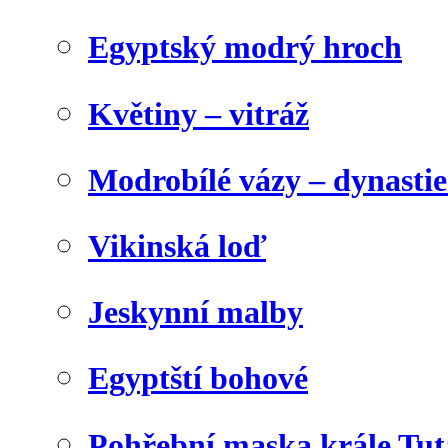
Egyptský modrý hroch
Květiny – vitráž
Modrobílé vázy – dynasti
Vikinská loď
Jeskynní malby
Egyptští bohové
Pohřební maska krále Tu