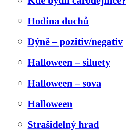
Kde bydlí čarodějnice?
Hodina duchů
Dýně – pozitiv/negativ
Halloween – siluety
Halloween – sova
Halloween
Strašidelný hrad