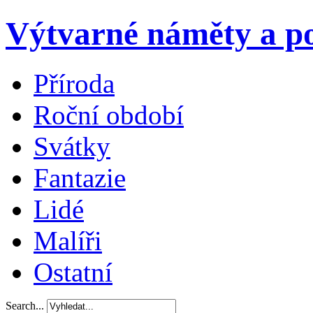
Výtvarné náměty a po
Příroda
Roční období
Svátky
Fantazie
Lidé
Malíři
Ostatní
Search...