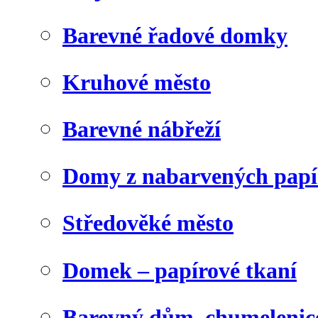
Barevné řadové domky
Kruhové město
Barevné nábřeží
Domy z nabarvených papí
Středověké město
Domek – papírové tkaní
Barevný dům, chumelenic