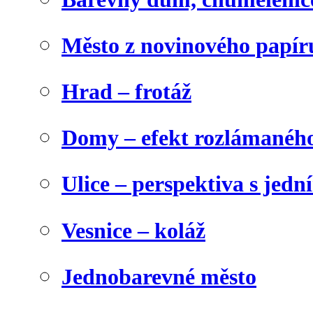
Město z novinového papír
Hrad – frotáž
Domy – efekt rozlámanéh
Ulice – perspektiva s jed
Vesnice – koláž
Jednobarevné město