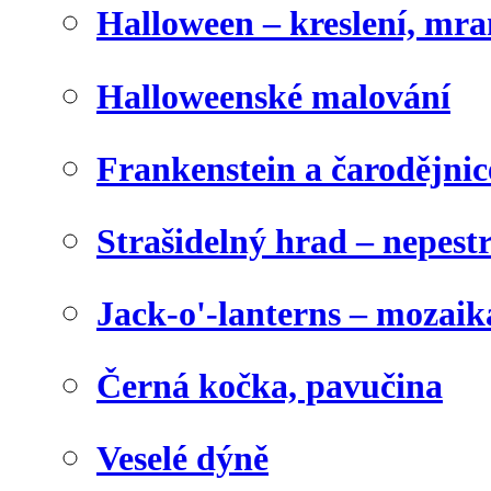
Halloween – kreslení, mr
Halloweenské malování
Frankenstein a čarodějnice
Strašidelný hrad – nepest
Jack-o'-lanterns – mozaik
Černá kočka, pavučina
Veselé dýně