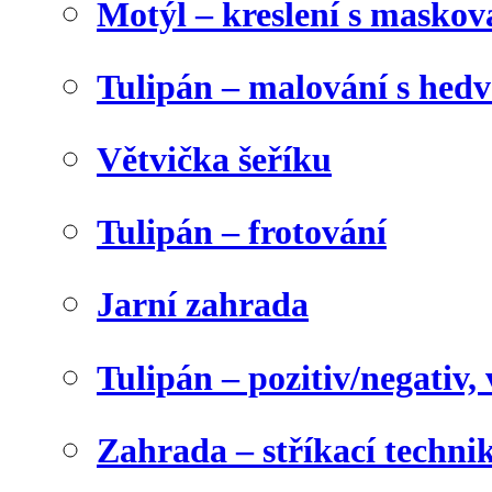
Motýl – kreslení s maskov
Tulipán – malování s he
Větvička šeříku
Tulipán – frotování
Jarní zahrada
Tulipán – pozitiv/negativ,
Zahrada – stříkací techni