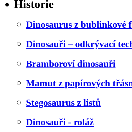
Historie
Dinosaurus z bublinkové f
Dinosauři – odkrývací tec
Bramboroví dinosauři
Mamut z papírových třásn
Stegosaurus z listů
Dinosauři - roláž