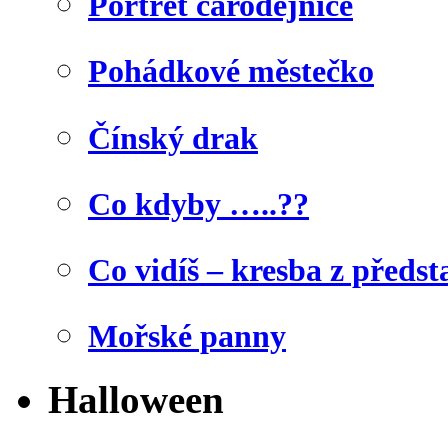
Portrét čarodějnice
Pohádkové městečko
Čínský drak
Co kdyby …..??
Co vidíš – kresba z předst
Mořské panny
Halloween