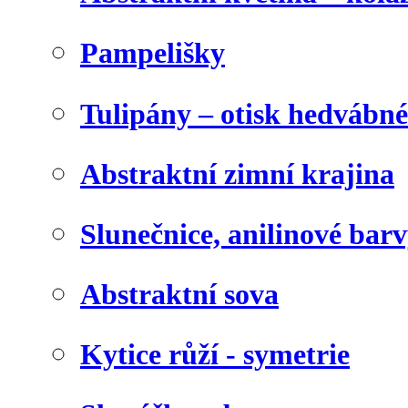
Pampelišky
Tulipány – otisk hedvábn
Abstraktní zimní krajina
Slunečnice, anilinové bar
Abstraktní sova
Kytice růží - symetrie