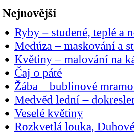
Nejnovější
Ryby – studené, teplé a n
Medúza – maskování a st
Květiny – malování na ká
Čaj o páté
Žába – bublinové mramo
Medvěd lední – dokresle
Veselé květiny
Rozkvetlá louka, Duhové