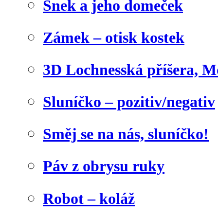
Šnek a jeho domeček
Zámek – otisk kostek
3D Lochnesská příšera, M
Sluníčko – pozitiv/negativ
Směj se na nás, sluníčko!
Páv z obrysu ruky
Robot – koláž