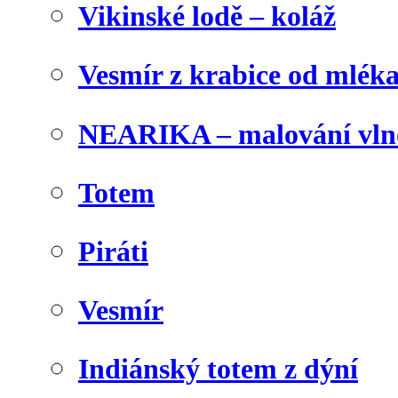
Vikinské lodě – koláž
Vesmír z krabice od mlék
NEARIKA – malování vln
Totem
Piráti
Vesmír
Indiánský totem z dýní