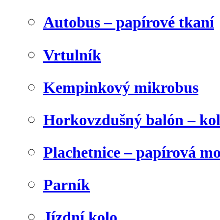
Autobus – papírové tkaní
Vrtulník
Kempinkový mikrobus
Horkovzdušný balón – ko
Plachetnice – papírová m
Parník
Jízdní kolo