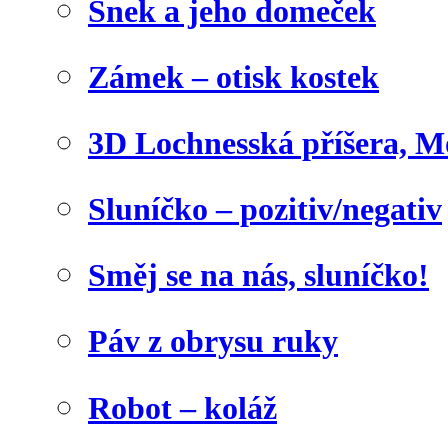
Šnek a jeho domeček
Zámek – otisk kostek
3D Lochnesská příšera, M
Sluníčko – pozitiv/negativ
Směj se na nás, sluníčko!
Páv z obrysu ruky
Robot – koláž