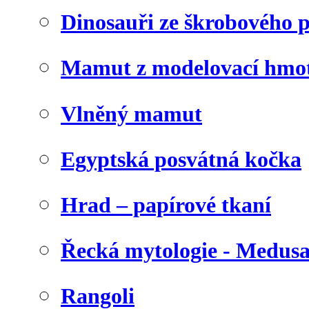
Dinosauři ze škrobového 
Mamut z modelovací hmo
Vlněný mamut
Egyptská posvátná kočka
Hrad – papírové tkaní
Řecká mytologie - Medus
Rangoli