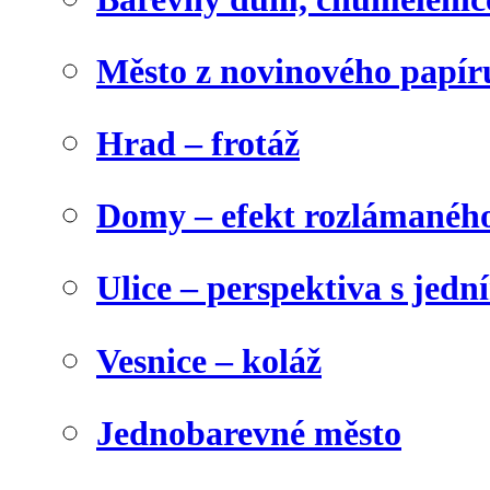
Město z novinového papír
Hrad – frotáž
Domy – efekt rozlámanéh
Ulice – perspektiva s jed
Vesnice – koláž
Jednobarevné město