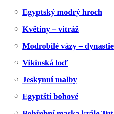
Egyptský modrý hroch
Květiny – vitráž
Modrobílé vázy – dynasti
Vikinská loď
Jeskynní malby
Egyptští bohové
Pohřební maska krále Tu