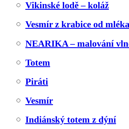
Vikinské lodě – koláž
Vesmír z krabice od mlék
NEARIKA – malování vln
Totem
Piráti
Vesmír
Indiánský totem z dýní