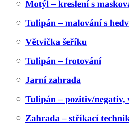
Motýl – kreslení s maskov
Tulipán – malování s he
Větvička šeříku
Tulipán – frotování
Jarní zahrada
Tulipán – pozitiv/negativ,
Zahrada – stříkací techni