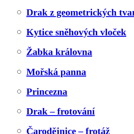
Drak z geometrických tva
Kytice sněhových vloček
Žabka královna
Mořská panna
Princezna
Drak – frotování
Čarodějnice – frotáž