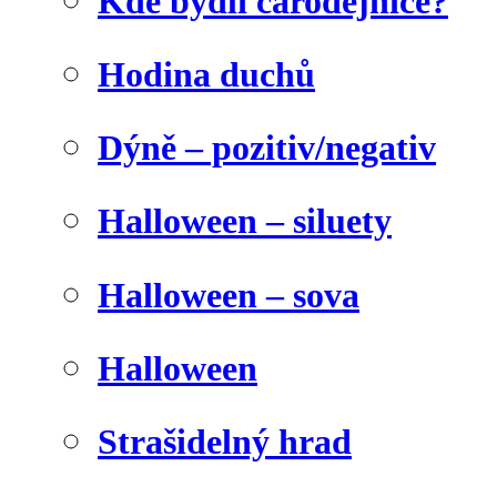
Kde bydlí čarodějnice?
Hodina duchů
Dýně – pozitiv/negativ
Halloween – siluety
Halloween – sova
Halloween
Strašidelný hrad