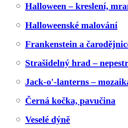
Halloween – kreslení, mr
Halloweenské malování
Frankenstein a čarodějnice
Strašidelný hrad – nepest
Jack-o'-lanterns – mozaik
Černá kočka, pavučina
Veselé dýně