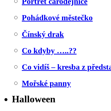
Portrét čarodějnice
Pohádkové městečko
Čínský drak
Co kdyby …..??
Co vidíš – kresba z předst
Mořské panny
Halloween