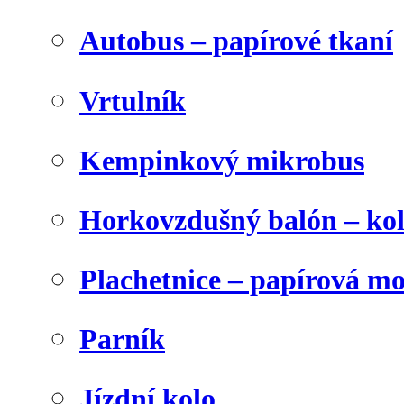
Autobus – papírové tkaní
Vrtulník
Kempinkový mikrobus
Horkovzdušný balón – ko
Plachetnice – papírová m
Parník
Jízdní kolo