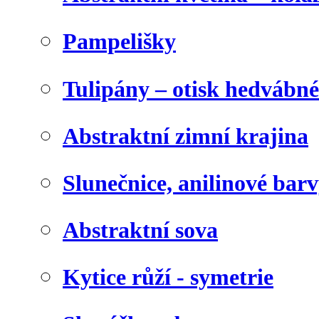
Pampelišky
Tulipány – otisk hedvábn
Abstraktní zimní krajina
Slunečnice, anilinové bar
Abstraktní sova
Kytice růží - symetrie