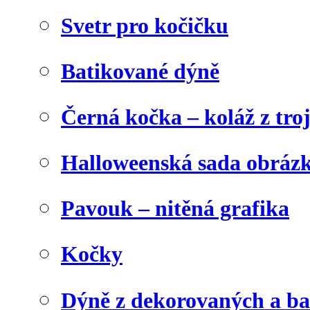
Svetr pro kočičku
Batikované dýně
Černá kočka – koláž z tro
Halloweenská sada obráz
Pavouk – nitěná grafika
Kočky
Dýně z dekorovaných a b