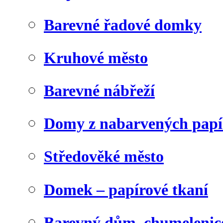
Barevné řadové domky
Kruhové město
Barevné nábřeží
Domy z nabarvených papí
Středověké město
Domek – papírové tkaní
Barevný dům, chumelenic