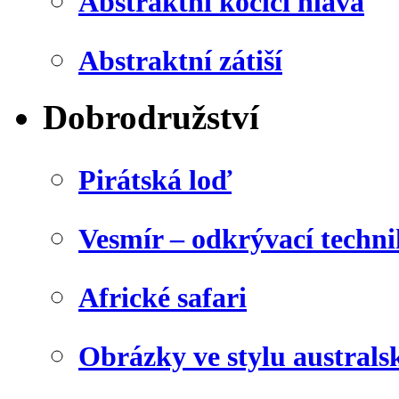
Abstraktní kočičí hlava
Abstraktní zátiší
Dobrodružství
Pirátská loď
Vesmír – odkrývací techn
Africké safari
Obrázky ve stylu australs