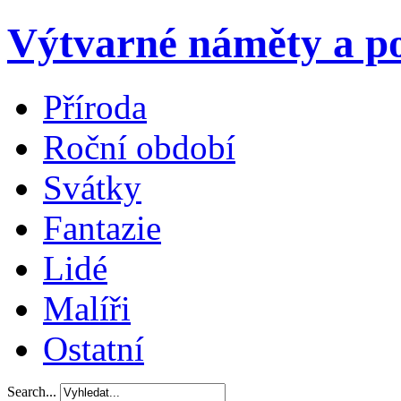
Výtvarné náměty a po
Příroda
Roční období
Svátky
Fantazie
Lidé
Malíři
Ostatní
Search...