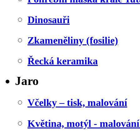
Dinosauři
Zkameněliny (fosilie)
Řecká keramika
Jaro
Včelky – tisk, malování
Květina, motýl - malován