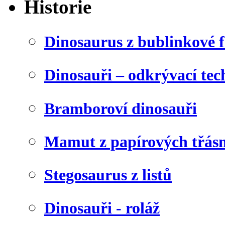
Historie
Dinosaurus z bublinkové f
Dinosauři – odkrývací tec
Bramboroví dinosauři
Mamut z papírových třásn
Stegosaurus z listů
Dinosauři - roláž