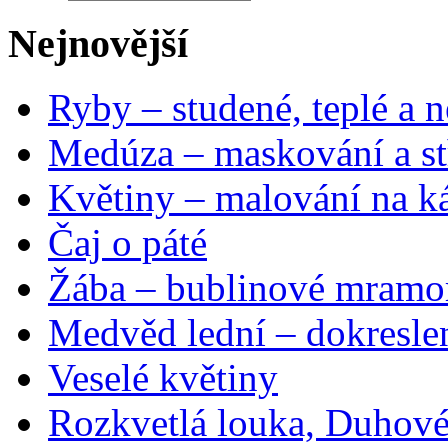
Nejnovější
Ryby – studené, teplé a n
Medúza – maskování a st
Květiny – malování na ká
Čaj o páté
Žába – bublinové mramo
Medvěd lední – dokresle
Veselé květiny
Rozkvetlá louka, Duhové