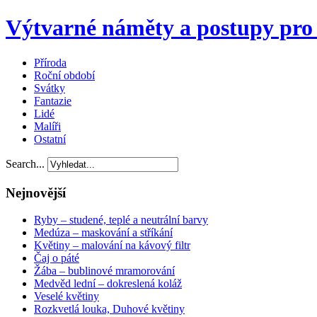
Výtvarné náměty a postupy pro 
Příroda
Roční období
Svátky
Fantazie
Lidé
Malíři
Ostatní
Search...
Nejnovější
Ryby – studené, teplé a neutrální barvy
Medúza – maskování a stříkání
Květiny – malování na kávový filtr
Čaj o páté
Žába – bublinové mramorování
Medvěd lední – dokreslená koláž
Veselé květiny
Rozkvetlá louka, Duhové květiny