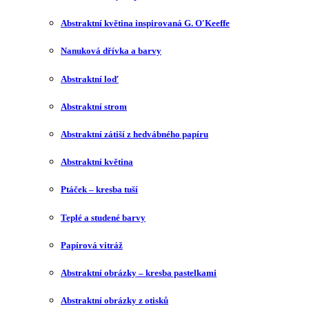
Abstraktní květina inspirovaná G. O′Keeffe
Nanuková dřívka a barvy
Abstraktní loď
Abstraktní strom
Abstraktní zátiší z hedvábného papíru
Abstraktní květina
Ptáček – kresba tuší
Teplé a studené barvy
Papírová vitráž
Abstraktní obrázky – kresba pastelkami
Abstraktní obrázky z otisků