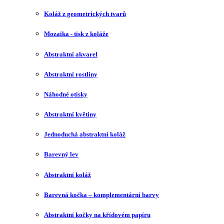
Koláž z geometrických tvarů
Mozaika - tisk z koláže
Abstraktní akvarel
Abstraktní rostliny
Náhodné otisky
Abstraktní květiny
Jednoduchá abstraktní koláž
Barevný lev
Abstraktní koláž
Barevná kočka – komplementární barvy
Abstraktní kočky na křídovém papíru