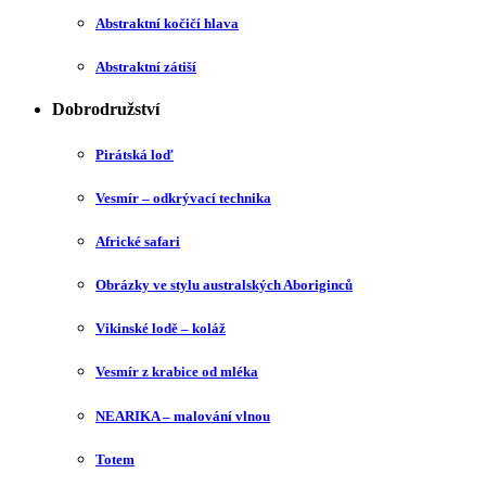
Abstraktní kočičí hlava
Abstraktní zátiší
Dobrodružství
Pirátská loď
Vesmír – odkrývací technika
Africké safari
Obrázky ve stylu australských Aboriginců
Vikinské lodě – koláž
Vesmír z krabice od mléka
NEARIKA – malování vlnou
Totem