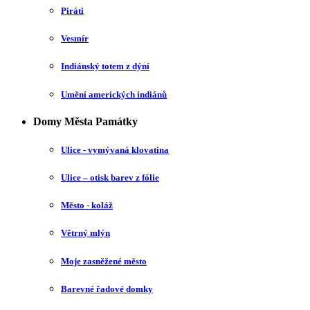
Piráti
Vesmír
Indiánský totem z dýní
Umění amerických indiánů
Domy Města Památky
Ulice - vymývaná klovatina
Ulice – otisk barev z fólie
Město - koláž
Větrný mlýn
Moje zasněžené město
Barevné řadové domky