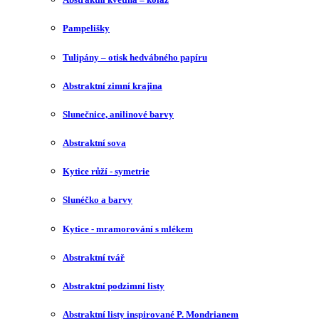
Pampelišky
Tulipány – otisk hedvábného papíru
Abstraktní zimní krajina
Slunečnice, anilinové barvy
Abstraktní sova
Kytice růží - symetrie
Slunéčko a barvy
Kytice - mramorování s mlékem
Abstraktní tvář
Abstraktní podzimní listy
Abstraktní listy inspirované P. Mondrianem