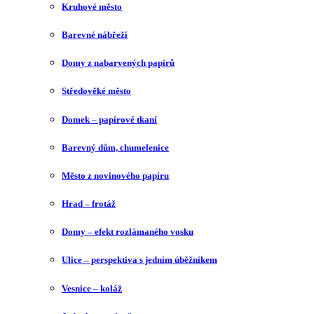
Kruhové město
Barevné nábřeží
Domy z nabarvených papírů
Středověké město
Domek – papírové tkaní
Barevný dům, chumelenice
Město z novinového papíru
Hrad – frotáž
Domy – efekt rozlámaného vosku
Ulice – perspektiva s jedním úběžníkem
Vesnice – koláž