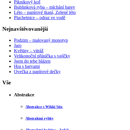
Piknikový koš
Bublinková ryba – míchání barev
Léto – papírové tkaní, Zelené léto
Plachetnice – odraz ve vodě
Nejnavštěvovanější
Podzim – malovaný monotyp
Jaro
Květiny – vitráž
Velikonoční přáníčka s vajíčky
Jsem do tebe blázen
Hra s barvami
Ovečka z papírové dečky
Vše
Abstrakce
Abstrakce s Wikki Stix
Abstraktní rybky
Abstraktní květina – koláž