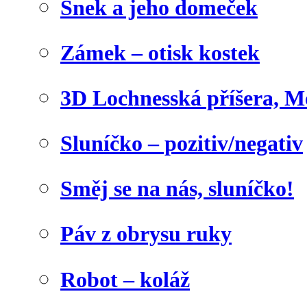
Šnek a jeho domeček
Zámek – otisk kostek
3D Lochnesská příšera, M
Sluníčko – pozitiv/negativ
Směj se na nás, sluníčko!
Páv z obrysu ruky
Robot – koláž