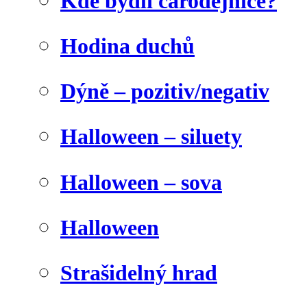
Kde bydlí čarodějnice?
Hodina duchů
Dýně – pozitiv/negativ
Halloween – siluety
Halloween – sova
Halloween
Strašidelný hrad