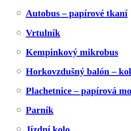
Autobus – papírové tkaní
Vrtulník
Kempinkový mikrobus
Horkovzdušný balón – ko
Plachetnice – papírová m
Parník
Jízdní kolo