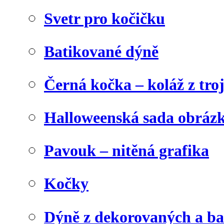
Svetr pro kočičku
Batikované dýně
Černá kočka – koláž z tro
Halloweenská sada obráz
Pavouk – nitěná grafika
Kočky
Dýně z dekorovaných a b