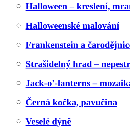
Halloween – kreslení, mr
Halloweenské malování
Frankenstein a čarodějnice
Strašidelný hrad – nepest
Jack-o'-lanterns – mozaik
Černá kočka, pavučina
Veselé dýně