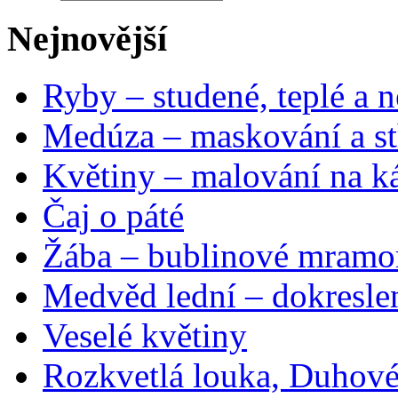
Nejnovější
Ryby – studené, teplé a n
Medúza – maskování a st
Květiny – malování na ká
Čaj o páté
Žába – bublinové mramo
Medvěd lední – dokresle
Veselé květiny
Rozkvetlá louka, Duhové