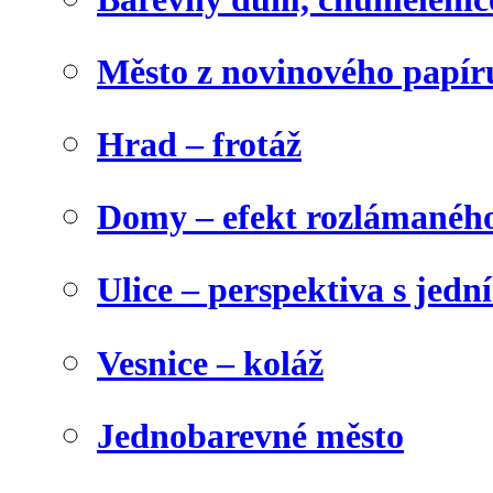
Město z novinového papír
Hrad – frotáž
Domy – efekt rozlámanéh
Ulice – perspektiva s jed
Vesnice – koláž
Jednobarevné město