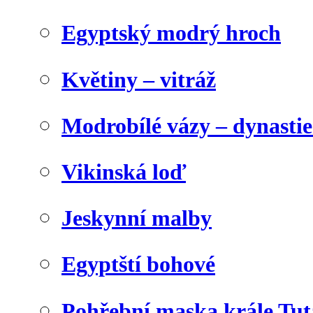
Egyptský modrý hroch
Květiny – vitráž
Modrobílé vázy – dynasti
Vikinská loď
Jeskynní malby
Egyptští bohové
Pohřební maska krále Tu