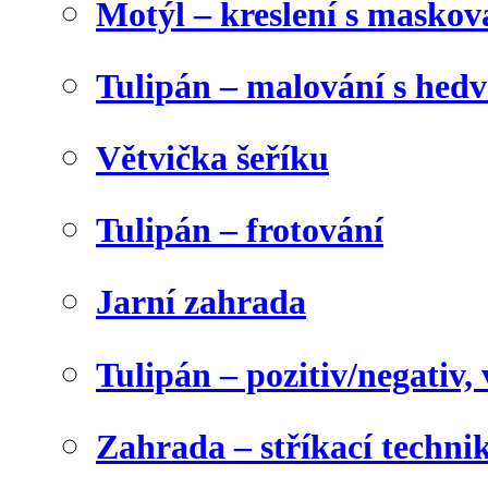
Motýl – kreslení s maskov
Tulipán – malování s he
Větvička šeříku
Tulipán – frotování
Jarní zahrada
Tulipán – pozitiv/negativ,
Zahrada – stříkací techni