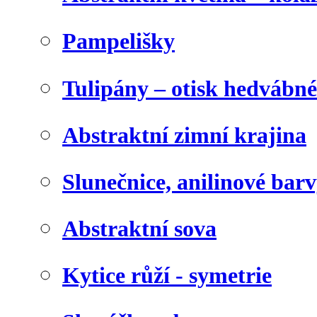
Pampelišky
Tulipány – otisk hedvábn
Abstraktní zimní krajina
Slunečnice, anilinové bar
Abstraktní sova
Kytice růží - symetrie