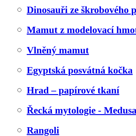
Dinosauři ze škrobového 
Mamut z modelovací hmo
Vlněný mamut
Egyptská posvátná kočka
Hrad – papírové tkaní
Řecká mytologie - Medus
Rangoli