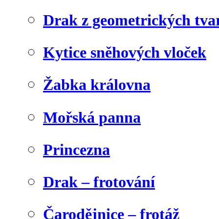
Drak z geometrických tva
Kytice sněhových vloček
Žabka královna
Mořská panna
Princezna
Drak – frotování
Čarodějnice – frotáž