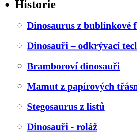
Historie
Dinosaurus z bublinkové f
Dinosauři – odkrývací tec
Bramboroví dinosauři
Mamut z papírových třásn
Stegosaurus z listů
Dinosauři - roláž