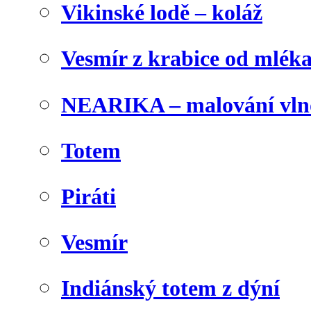
Vikinské lodě – koláž
Vesmír z krabice od mlék
NEARIKA – malování vln
Totem
Piráti
Vesmír
Indiánský totem z dýní