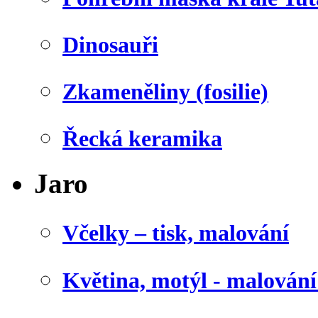
Dinosauři
Zkameněliny (fosilie)
Řecká keramika
Jaro
Včelky – tisk, malování
Květina, motýl - malován