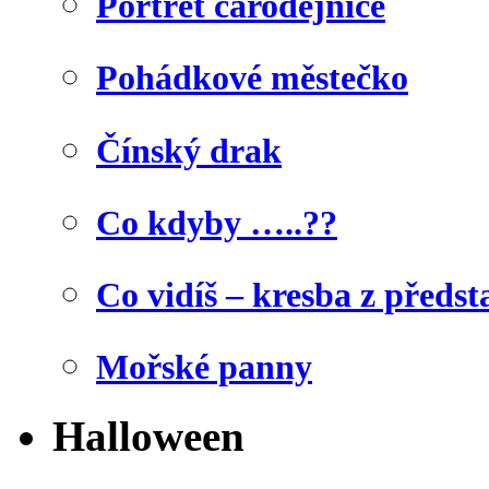
Portrét čarodějnice
Pohádkové městečko
Čínský drak
Co kdyby …..??
Co vidíš – kresba z předst
Mořské panny
Halloween