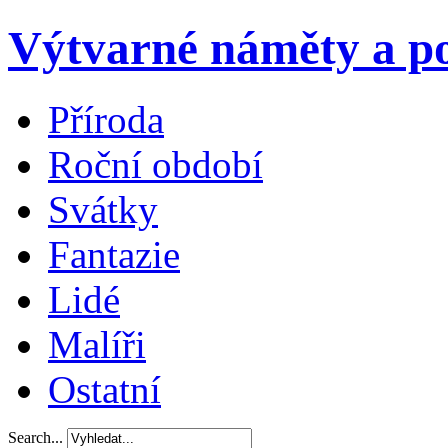
Výtvarné náměty a po
Příroda
Roční období
Svátky
Fantazie
Lidé
Malíři
Ostatní
Search...