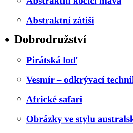
Abstraktní kočičí hlava
Abstraktní zátiší
Dobrodružství
Pirátská loď
Vesmír – odkrývací techn
Africké safari
Obrázky ve stylu australs