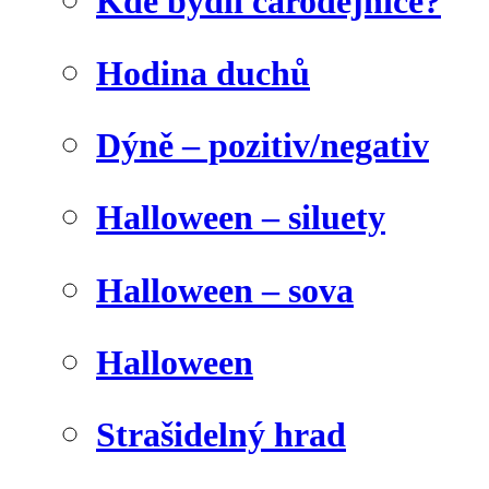
Kde bydlí čarodějnice?
Hodina duchů
Dýně – pozitiv/negativ
Halloween – siluety
Halloween – sova
Halloween
Strašidelný hrad