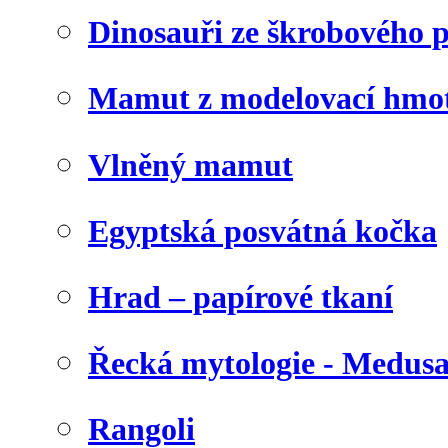
Dinosauři ze škrobového 
Mamut z modelovací hmo
Vlněný mamut
Egyptská posvátná kočka
Hrad – papírové tkaní
Řecká mytologie - Medus
Rangoli