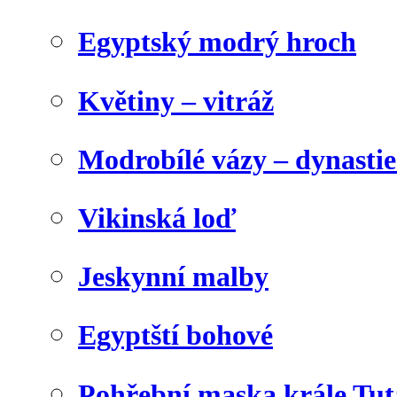
Egyptský modrý hroch
Květiny – vitráž
Modrobílé vázy – dynasti
Vikinská loď
Jeskynní malby
Egyptští bohové
Pohřební maska krále Tu