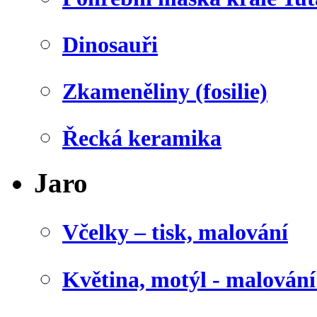
Dinosauři
Zkameněliny (fosilie)
Řecká keramika
Jaro
Včelky – tisk, malování
Květina, motýl - malován