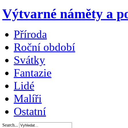
Výtvarné náměty a po
Příroda
Roční období
Svátky
Fantazie
Lidé
Malíři
Ostatní
Search...