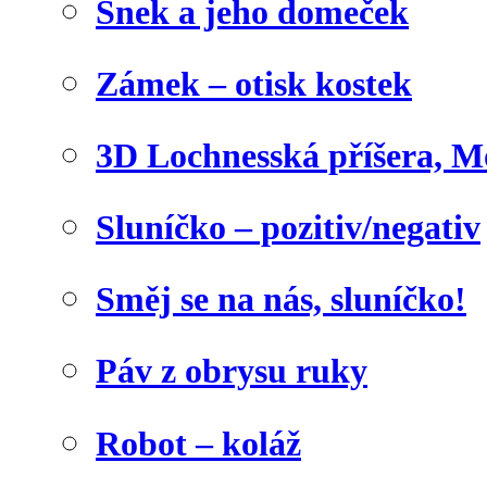
Šnek a jeho domeček
Zámek – otisk kostek
3D Lochnesská příšera, M
Sluníčko – pozitiv/negativ
Směj se na nás, sluníčko!
Páv z obrysu ruky
Robot – koláž