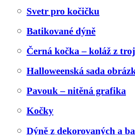
Svetr pro kočičku
Batikované dýně
Černá kočka – koláž z tro
Halloweenská sada obráz
Pavouk – nitěná grafika
Kočky
Dýně z dekorovaných a b