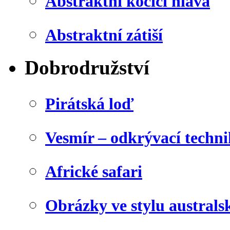
Abstraktní kočičí hlava
Abstraktní zátiší
Dobrodružství
Pirátská loď
Vesmír – odkrývací techn
Africké safari
Obrázky ve stylu australs