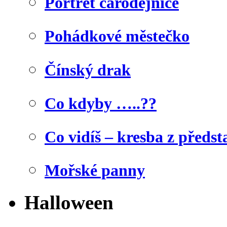
Portrét čarodějnice
Pohádkové městečko
Čínský drak
Co kdyby …..??
Co vidíš – kresba z předst
Mořské panny
Halloween