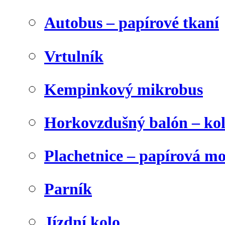
Autobus – papírové tkaní
Vrtulník
Kempinkový mikrobus
Horkovzdušný balón – ko
Plachetnice – papírová m
Parník
Jízdní kolo