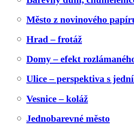
Město z novinového papír
Hrad – frotáž
Domy – efekt rozlámanéh
Ulice – perspektiva s jed
Vesnice – koláž
Jednobarevné město