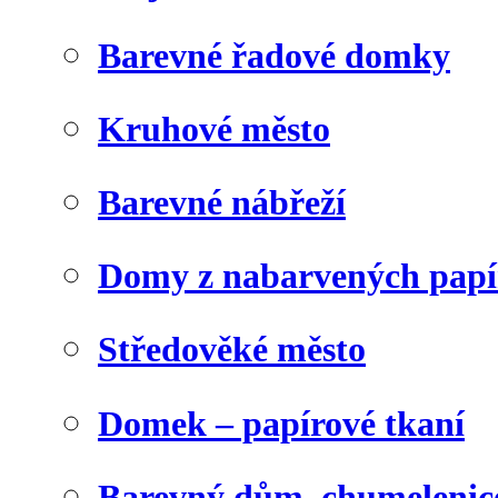
Barevné řadové domky
Kruhové město
Barevné nábřeží
Domy z nabarvených papí
Středověké město
Domek – papírové tkaní
Barevný dům, chumelenic