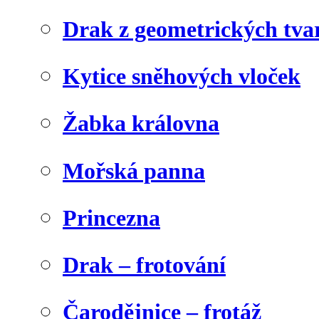
Drak z geometrických tva
Kytice sněhových vloček
Žabka královna
Mořská panna
Princezna
Drak – frotování
Čarodějnice – frotáž