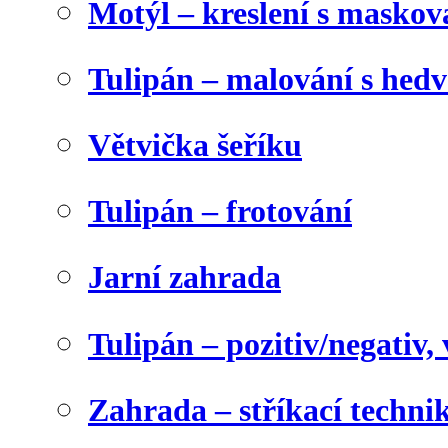
Motýl – kreslení s maskov
Tulipán – malování s he
Větvička šeříku
Tulipán – frotování
Jarní zahrada
Tulipán – pozitiv/negativ,
Zahrada – stříkací techni