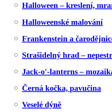
Halloween – kreslení, mr
Halloweenské malování
Frankenstein a čarodějnice
Strašidelný hrad – nepest
Jack-o'-lanterns – mozaik
Černá kočka, pavučina
Veselé dýně