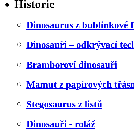
Historie
Dinosaurus z bublinkové f
Dinosauři – odkrývací tec
Bramboroví dinosauři
Mamut z papírových třásn
Stegosaurus z listů
Dinosauři - roláž