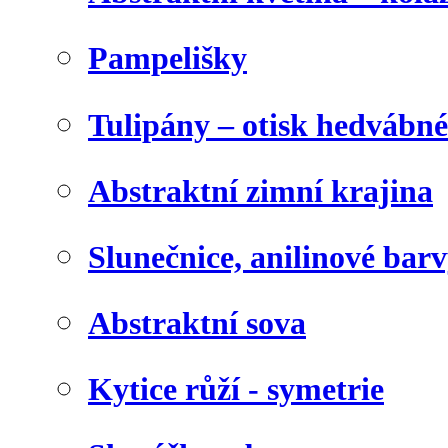
Pampelišky
Tulipány – otisk hedvábn
Abstraktní zimní krajina
Slunečnice, anilinové bar
Abstraktní sova
Kytice růží - symetrie