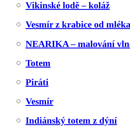
Vikinské lodě – koláž
Vesmír z krabice od mlék
NEARIKA – malování vln
Totem
Piráti
Vesmír
Indiánský totem z dýní