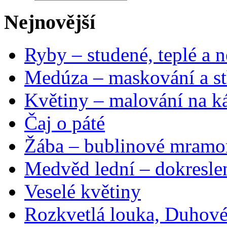
Nejnovější
Ryby – studené, teplé a n
Medúza – maskování a st
Květiny – malování na ká
Čaj o páté
Žába – bublinové mramo
Medvěd lední – dokresle
Veselé květiny
Rozkvetlá louka, Duhové