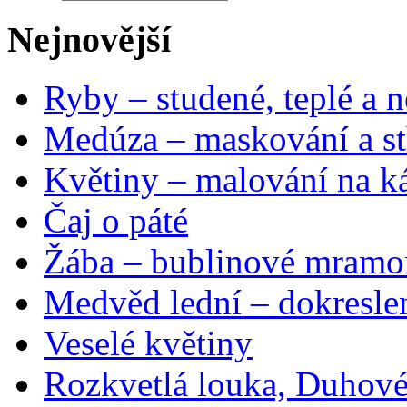
Nejnovější
Ryby – studené, teplé a n
Medúza – maskování a st
Květiny – malování na ká
Čaj o páté
Žába – bublinové mramo
Medvěd lední – dokresle
Veselé květiny
Rozkvetlá louka, Duhové