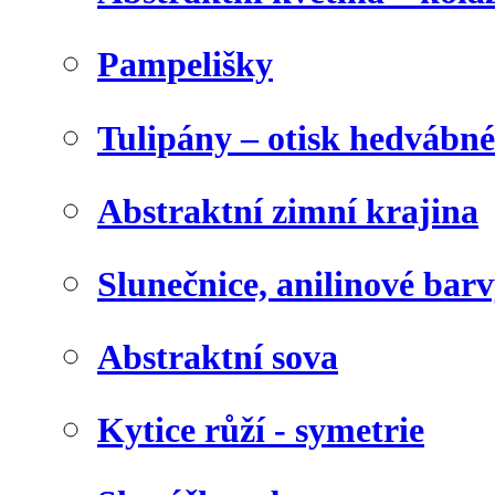
Pampelišky
Tulipány – otisk hedvábn
Abstraktní zimní krajina
Slunečnice, anilinové bar
Abstraktní sova
Kytice růží - symetrie