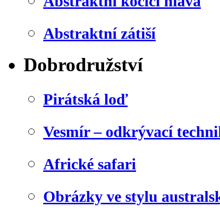
Abstraktní kočičí hlava
Abstraktní zátiší
Dobrodružství
Pirátská loď
Vesmír – odkrývací techn
Africké safari
Obrázky ve stylu australs