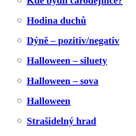
Kde bydlí čarodějnice?
Hodina duchů
Dýně – pozitiv/negativ
Halloween – siluety
Halloween – sova
Halloween
Strašidelný hrad