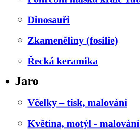
Dinosauři
Zkameněliny (fosilie)
Řecká keramika
Jaro
Včelky – tisk, malování
Květina, motýl - malován