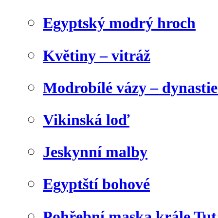
Egyptský modrý hroch
Květiny – vitráž
Modrobílé vázy – dynasti
Vikinská loď
Jeskynní malby
Egyptští bohové
Pohřební maska krále Tu