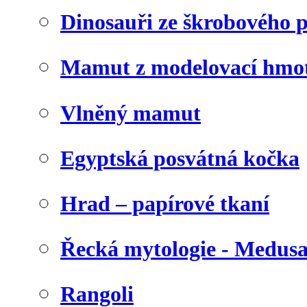
Dinosauři ze škrobového 
Mamut z modelovací hmo
Vlněný mamut
Egyptská posvátná kočka
Hrad – papírové tkaní
Řecká mytologie - Medus
Rangoli