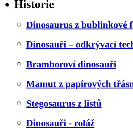
Historie
Dinosaurus z bublinkové f
Dinosauři – odkrývací tec
Bramboroví dinosauři
Mamut z papírových třásn
Stegosaurus z listů
Dinosauři - roláž