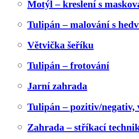
Motýl – kreslení s maskov
Tulipán – malování s he
Větvička šeříku
Tulipán – frotování
Jarní zahrada
Tulipán – pozitiv/negativ,
Zahrada – stříkací techni