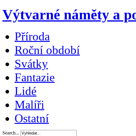
Výtvarné náměty a po
Příroda
Roční období
Svátky
Fantazie
Lidé
Malíři
Ostatní
Search...