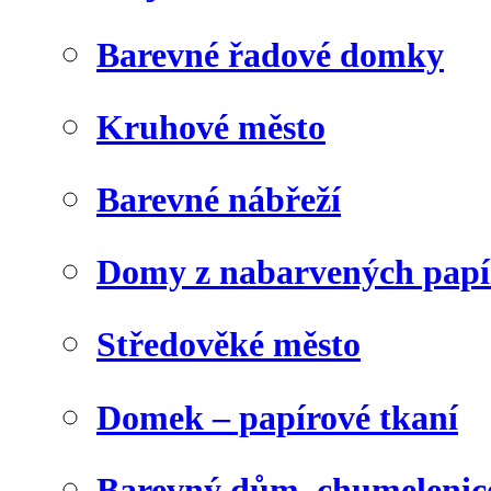
Barevné řadové domky
Kruhové město
Barevné nábřeží
Domy z nabarvených papí
Středověké město
Domek – papírové tkaní
Barevný dům, chumelenic