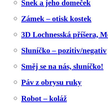
Šnek a jeho domeček
Zámek – otisk kostek
3D Lochnesská příšera, M
Sluníčko – pozitiv/negativ
Směj se na nás, sluníčko!
Páv z obrysu ruky
Robot – koláž