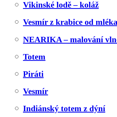
Vikinské lodě – koláž
Vesmír z krabice od mlék
NEARIKA – malování vln
Totem
Piráti
Vesmír
Indiánský totem z dýní