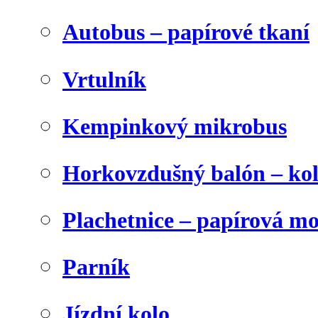
Autobus – papírové tkaní
Vrtulník
Kempinkový mikrobus
Horkovzdušný balón – ko
Plachetnice – papírová m
Parník
Jízdní kolo