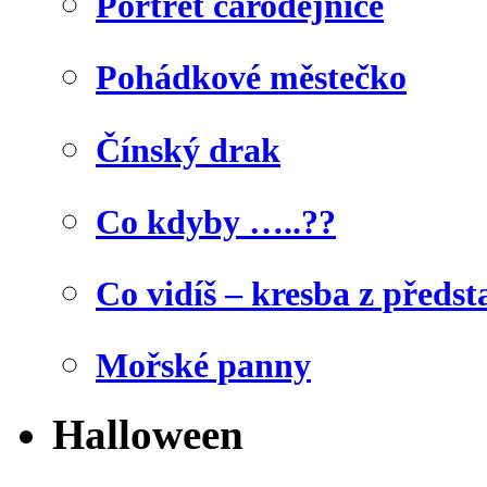
Portrét čarodějnice
Pohádkové městečko
Čínský drak
Co kdyby …..??
Co vidíš – kresba z předst
Mořské panny
Halloween