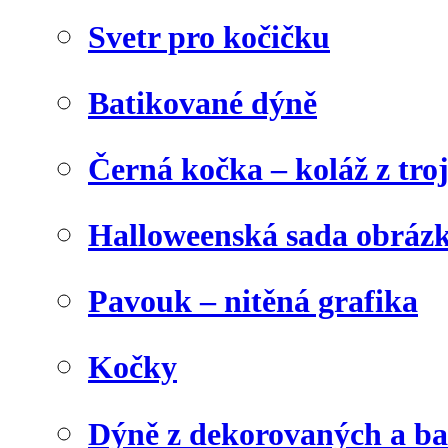
Svetr pro kočičku
Batikované dýně
Černá kočka – koláž z tro
Halloweenská sada obráz
Pavouk – nitěná grafika
Kočky
Dýně z dekorovaných a b