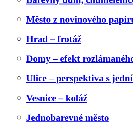
Město z novinového papír
Hrad – frotáž
Domy – efekt rozlámanéh
Ulice – perspektiva s jed
Vesnice – koláž
Jednobarevné město