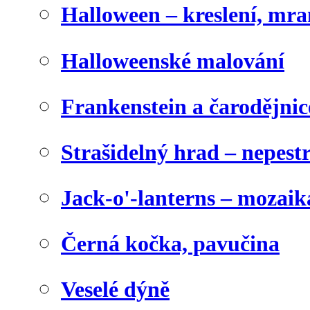
Halloween – kreslení, mr
Halloweenské malování
Frankenstein a čarodějnice
Strašidelný hrad – nepest
Jack-o'-lanterns – mozaik
Černá kočka, pavučina
Veselé dýně