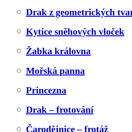
Drak z geometrických tva
Kytice sněhových vloček
Žabka královna
Mořská panna
Princezna
Drak – frotování
Čarodějnice – frotáž