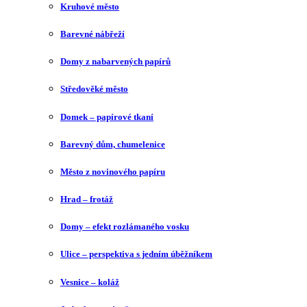
Kruhové město
Barevné nábřeží
Domy z nabarvených papírů
Středověké město
Domek – papírové tkaní
Barevný dům, chumelenice
Město z novinového papíru
Hrad – frotáž
Domy – efekt rozlámaného vosku
Ulice – perspektiva s jedním úběžníkem
Vesnice – koláž