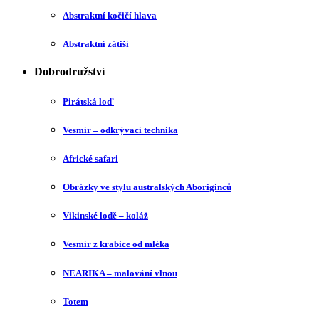
Abstraktní kočičí hlava
Abstraktní zátiší
Dobrodružství
Pirátská loď
Vesmír – odkrývací technika
Africké safari
Obrázky ve stylu australských Aboriginců
Vikinské lodě – koláž
Vesmír z krabice od mléka
NEARIKA – malování vlnou
Totem