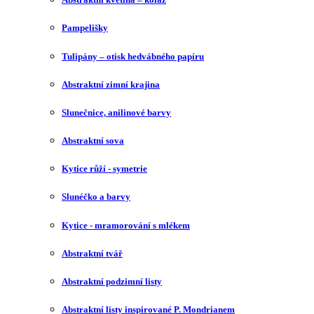
Pampelišky
Tulipány – otisk hedvábného papíru
Abstraktní zimní krajina
Slunečnice, anilinové barvy
Abstraktní sova
Kytice růží - symetrie
Slunéčko a barvy
Kytice - mramorování s mlékem
Abstraktní tvář
Abstraktní podzimní listy
Abstraktní listy inspirované P. Mondrianem