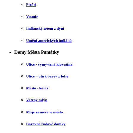
Piráti
Vesmír
Indiánský totem z dýní
Umění amerických indiánů
Domy Města Památky
Ulice - vymývaná klovatina
Ulice – otisk barev z fólie
Město - koláž
Větrný mlýn
Moje zasněžené město
Barevné řadové domky