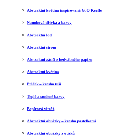
Abstraktní květina inspirovaná G. O′Keeffe
Nanuková dřívka a barvy
Abstraktní loď
Abstraktní strom
Abstraktní zátiší z hedvábného papíru
Abstraktní květina
Ptáček – kresba tuší
Teplé a studené barvy
Papírová vitráž
Abstraktní obrázky – kresba pastelkami
Abstraktní obrázky z otisků