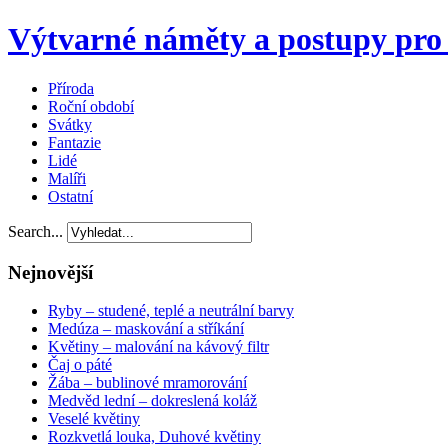
Výtvarné náměty a postupy pro 
Příroda
Roční období
Svátky
Fantazie
Lidé
Malíři
Ostatní
Search...
Nejnovější
Ryby – studené, teplé a neutrální barvy
Medúza – maskování a stříkání
Květiny – malování na kávový filtr
Čaj o páté
Žába – bublinové mramorování
Medvěd lední – dokreslená koláž
Veselé květiny
Rozkvetlá louka, Duhové květiny