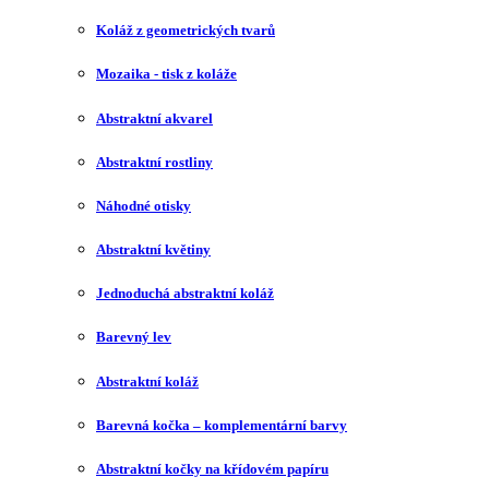
Koláž z geometrických tvarů
Mozaika - tisk z koláže
Abstraktní akvarel
Abstraktní rostliny
Náhodné otisky
Abstraktní květiny
Jednoduchá abstraktní koláž
Barevný lev
Abstraktní koláž
Barevná kočka – komplementární barvy
Abstraktní kočky na křídovém papíru