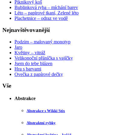
Piknikový koš
Bublinková ryba – míchání barev
Léto – papírové tkaní, Zelené léto
Plachetnice – odraz ve vodě
Nejnavštěvovanější
Podzim – malovaný monotyp
Jaro
Květiny – vitráž
Velikonoční přáníčka s vajíčky
Jsem do tebe blázen
Hra s barvami
Ovečka z papírové dečky
Vše
Abstrakce
Abstrakce s Wikki Stix
Abstraktní rybky
Abstraktní květina – koláž