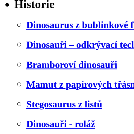
Historie
Dinosaurus z bublinkové f
Dinosauři – odkrývací tec
Bramboroví dinosauři
Mamut z papírových třásn
Stegosaurus z listů
Dinosauři - roláž