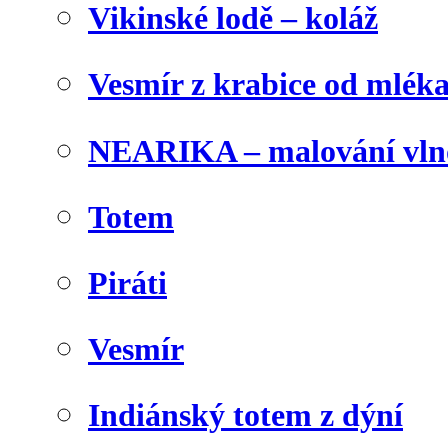
Vikinské lodě – koláž
Vesmír z krabice od mlék
NEARIKA – malování vln
Totem
Piráti
Vesmír
Indiánský totem z dýní