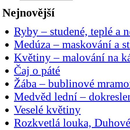
Nejnovější
Ryby – studené, teplé a n
Medúza – maskování a st
Květiny – malování na ká
Čaj o páté
Žába – bublinové mramo
Medvěd lední – dokresle
Veselé květiny
Rozkvetlá louka, Duhové