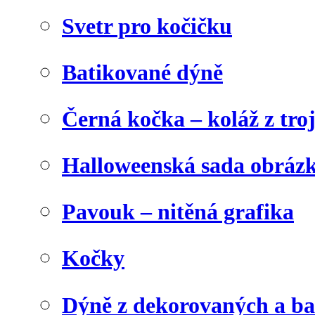
Svetr pro kočičku
Batikované dýně
Černá kočka – koláž z tro
Halloweenská sada obráz
Pavouk – nitěná grafika
Kočky
Dýně z dekorovaných a b