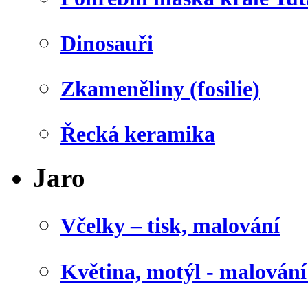
Dinosauři
Zkameněliny (fosilie)
Řecká keramika
Jaro
Včelky – tisk, malování
Květina, motýl - malován