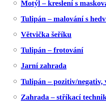
Motýl – kreslení s maskov
Tulipán – malování s he
Větvička šeříku
Tulipán – frotování
Jarní zahrada
Tulipán – pozitiv/negativ,
Zahrada – stříkací techni