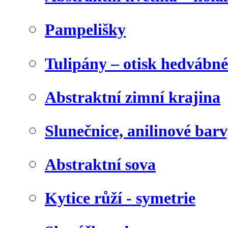
Pampelišky
Tulipány – otisk hedvábn
Abstraktní zimní krajina
Slunečnice, anilinové bar
Abstraktní sova
Kytice růží - symetrie