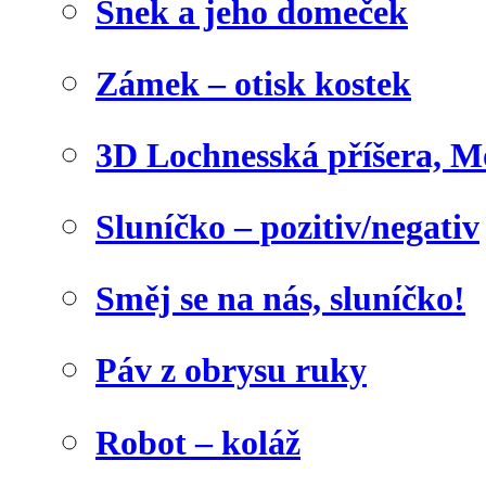
Šnek a jeho domeček
Zámek – otisk kostek
3D Lochnesská příšera, M
Sluníčko – pozitiv/negativ
Směj se na nás, sluníčko!
Páv z obrysu ruky
Robot – koláž