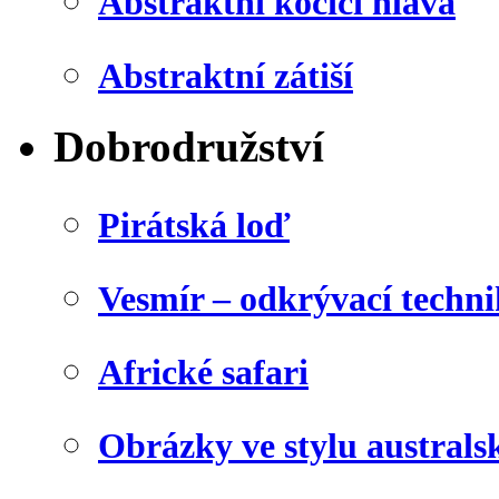
Abstraktní kočičí hlava
Abstraktní zátiší
Dobrodružství
Pirátská loď
Vesmír – odkrývací techn
Africké safari
Obrázky ve stylu australs