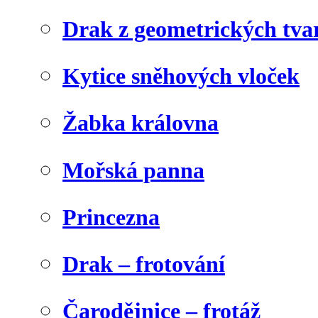
Drak z geometrických tva
Kytice sněhových vloček
Žabka královna
Mořská panna
Princezna
Drak – frotování
Čarodějnice – frotáž