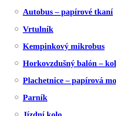
Autobus – papírové tkaní
Vrtulník
Kempinkový mikrobus
Horkovzdušný balón – ko
Plachetnice – papírová m
Parník
Jízdní kolo