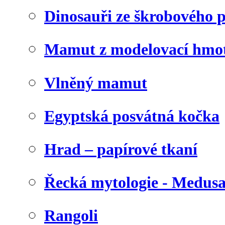
Dinosauři ze škrobového 
Mamut z modelovací hmo
Vlněný mamut
Egyptská posvátná kočka
Hrad – papírové tkaní
Řecká mytologie - Medus
Rangoli