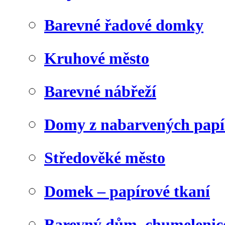
Barevné řadové domky
Kruhové město
Barevné nábřeží
Domy z nabarvených papí
Středověké město
Domek – papírové tkaní
Barevný dům, chumelenic