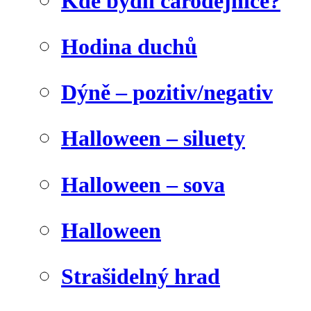
Kde bydlí čarodějnice?
Hodina duchů
Dýně – pozitiv/negativ
Halloween – siluety
Halloween – sova
Halloween
Strašidelný hrad