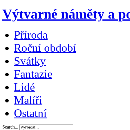
Výtvarné náměty a po
Příroda
Roční období
Svátky
Fantazie
Lidé
Malíři
Ostatní
Search...