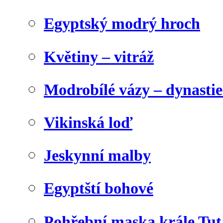
Egyptský modrý hroch
Květiny – vitráž
Modrobílé vázy – dynasti
Vikinská loď
Jeskynní malby
Egyptští bohové
Pohřební maska krále Tu