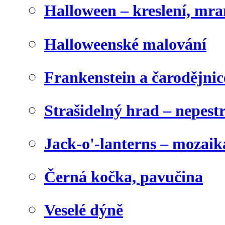
Halloween – kreslení, mr
Halloweenské malování
Frankenstein a čarodějnice
Strašidelný hrad – nepest
Jack-o'-lanterns – mozaik
Černá kočka, pavučina
Veselé dýně