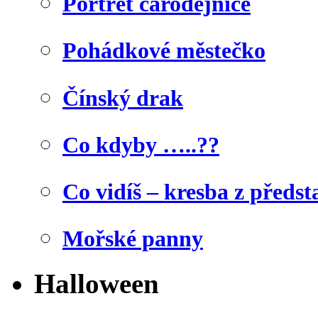
Portrét čarodějnice
Pohádkové městečko
Čínský drak
Co kdyby …..??
Co vidíš – kresba z předst
Mořské panny
Halloween