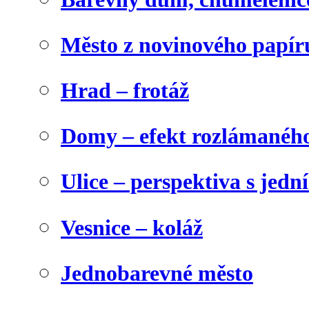
Město z novinového papír
Hrad – frotáž
Domy – efekt rozlámanéh
Ulice – perspektiva s jed
Vesnice – koláž
Jednobarevné město