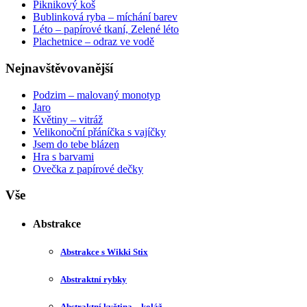
Piknikový koš
Bublinková ryba – míchání barev
Léto – papírové tkaní, Zelené léto
Plachetnice – odraz ve vodě
Nejnavštěvovanější
Podzim – malovaný monotyp
Jaro
Květiny – vitráž
Velikonoční přáníčka s vajíčky
Jsem do tebe blázen
Hra s barvami
Ovečka z papírové dečky
Vše
Abstrakce
Abstrakce s Wikki Stix
Abstraktní rybky
Abstraktní květina – koláž