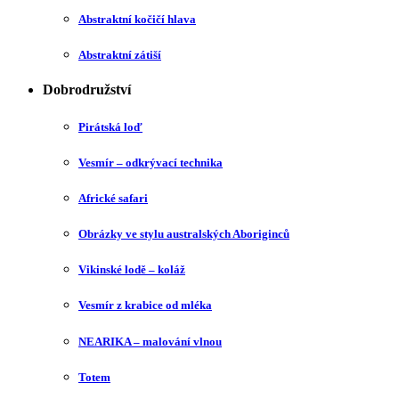
Abstraktní kočičí hlava
Abstraktní zátiší
Dobrodružství
Pirátská loď
Vesmír – odkrývací technika
Africké safari
Obrázky ve stylu australských Aboriginců
Vikinské lodě – koláž
Vesmír z krabice od mléka
NEARIKA – malování vlnou
Totem