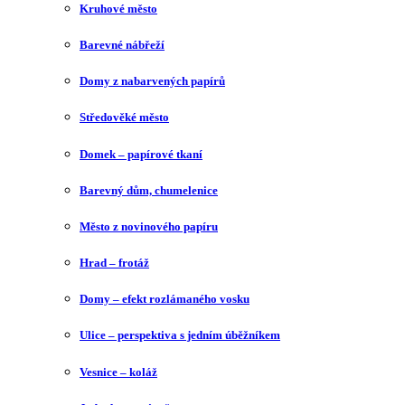
Kruhové město
Barevné nábřeží
Domy z nabarvených papírů
Středověké město
Domek – papírové tkaní
Barevný dům, chumelenice
Město z novinového papíru
Hrad – frotáž
Domy – efekt rozlámaného vosku
Ulice – perspektiva s jedním úběžníkem
Vesnice – koláž