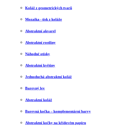
Koláž z geometrických tvarů
Mozaika - tisk z koláže
Abstraktní akvarel
Abstraktní rostliny
Náhodné otisky
Abstraktní květiny
Jednoduchá abstraktní koláž
Barevný lev
Abstraktní koláž
Barevná kočka – komplementární barvy
Abstraktní kočky na křídovém papíru