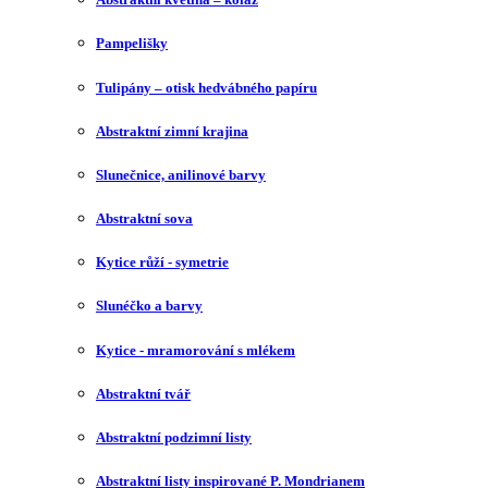
Pampelišky
Tulipány – otisk hedvábného papíru
Abstraktní zimní krajina
Slunečnice, anilinové barvy
Abstraktní sova
Kytice růží - symetrie
Slunéčko a barvy
Kytice - mramorování s mlékem
Abstraktní tvář
Abstraktní podzimní listy
Abstraktní listy inspirované P. Mondrianem