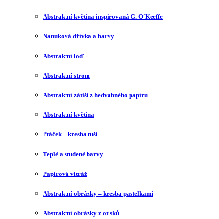
Abstraktní květina inspirovaná G. O′Keeffe
Nanuková dřívka a barvy
Abstraktní loď
Abstraktní strom
Abstraktní zátiší z hedvábného papíru
Abstraktní květina
Ptáček – kresba tuší
Teplé a studené barvy
Papírová vitráž
Abstraktní obrázky – kresba pastelkami
Abstraktní obrázky z otisků