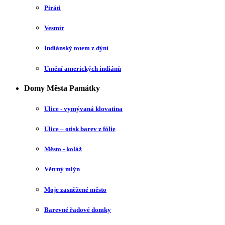
Piráti
Vesmír
Indiánský totem z dýní
Umění amerických indiánů
Domy Města Památky
Ulice - vymývaná klovatina
Ulice – otisk barev z fólie
Město - koláž
Větrný mlýn
Moje zasněžené město
Barevné řadové domky