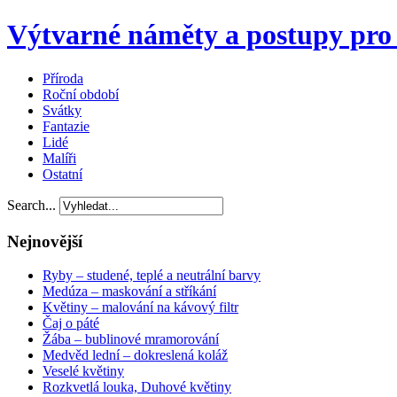
Výtvarné náměty a postupy pro 
Příroda
Roční období
Svátky
Fantazie
Lidé
Malíři
Ostatní
Search...
Nejnovější
Ryby – studené, teplé a neutrální barvy
Medúza – maskování a stříkání
Květiny – malování na kávový filtr
Čaj o páté
Žába – bublinové mramorování
Medvěd lední – dokreslená koláž
Veselé květiny
Rozkvetlá louka, Duhové květiny