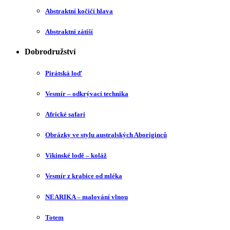
Abstraktní kočičí hlava
Abstraktní zátiší
Dobrodružství
Pirátská loď
Vesmír – odkrývací technika
Africké safari
Obrázky ve stylu australských Aboriginců
Vikinské lodě – koláž
Vesmír z krabice od mléka
NEARIKA – malování vlnou
Totem