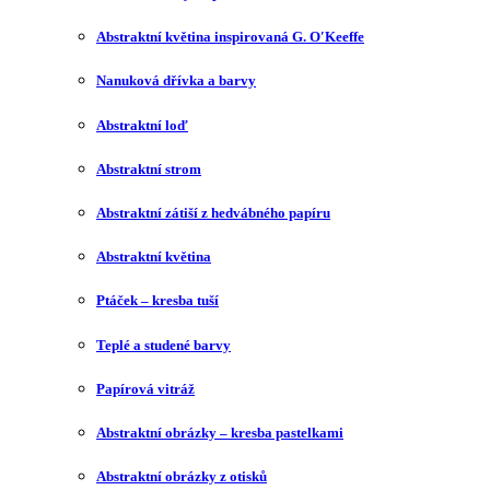
Abstraktní květina inspirovaná G. O′Keeffe
Nanuková dřívka a barvy
Abstraktní loď
Abstraktní strom
Abstraktní zátiší z hedvábného papíru
Abstraktní květina
Ptáček – kresba tuší
Teplé a studené barvy
Papírová vitráž
Abstraktní obrázky – kresba pastelkami
Abstraktní obrázky z otisků