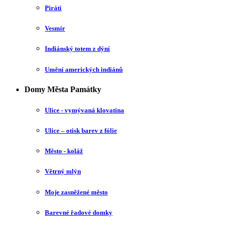
Piráti
Vesmír
Indiánský totem z dýní
Umění amerických indiánů
Domy Města Památky
Ulice - vymývaná klovatina
Ulice – otisk barev z fólie
Město - koláž
Větrný mlýn
Moje zasněžené město
Barevné řadové domky