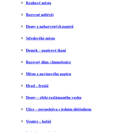
Kruhové město
Barevné nábřeží
Domy z nabarvených papírů
Středověké město
Domek – papírové tkaní
Barevný dům, chumelenice
Město z novinového papíru
Hrad – frotáž
Domy – efekt rozlámaného vosku
Ulice – perspektiva s jedním úběžníkem
Vesnice – koláž