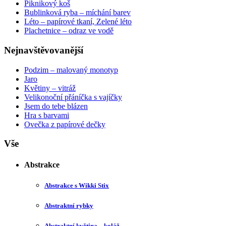
Piknikový koš
Bublinková ryba – míchání barev
Léto – papírové tkaní, Zelené léto
Plachetnice – odraz ve vodě
Nejnavštěvovanější
Podzim – malovaný monotyp
Jaro
Květiny – vitráž
Velikonoční přáníčka s vajíčky
Jsem do tebe blázen
Hra s barvami
Ovečka z papírové dečky
Vše
Abstrakce
Abstrakce s Wikki Stix
Abstraktní rybky
Abstraktní květina – koláž