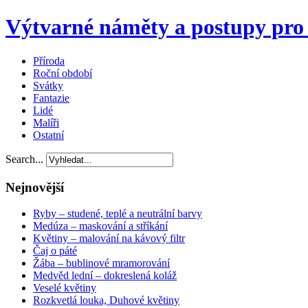
Výtvarné náměty a postupy pro 
Příroda
Roční období
Svátky
Fantazie
Lidé
Malíři
Ostatní
Search...
Nejnovější
Ryby – studené, teplé a neutrální barvy
Medúza – maskování a stříkání
Květiny – malování na kávový filtr
Čaj o páté
Žába – bublinové mramorování
Medvěd lední – dokreslená koláž
Veselé květiny
Rozkvetlá louka, Duhové květiny