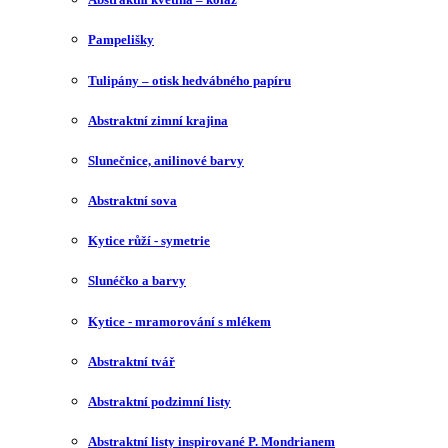
Pampelišky
Tulipány – otisk hedvábného papíru
Abstraktní zimní krajina
Slunečnice, anilinové barvy
Abstraktní sova
Kytice růží - symetrie
Slunéčko a barvy
Kytice - mramorování s mlékem
Abstraktní tvář
Abstraktní podzimní listy
Abstraktní listy inspirované P. Mondrianem