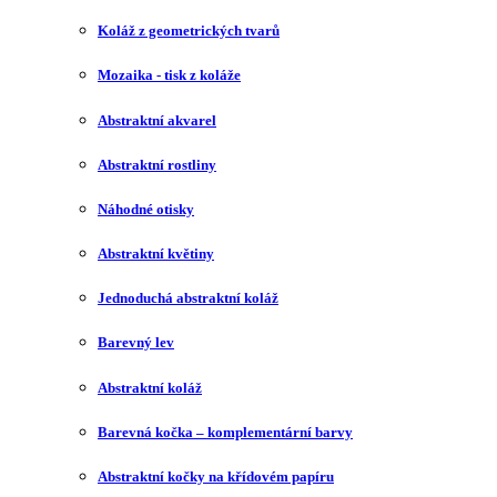
Koláž z geometrických tvarů
Mozaika - tisk z koláže
Abstraktní akvarel
Abstraktní rostliny
Náhodné otisky
Abstraktní květiny
Jednoduchá abstraktní koláž
Barevný lev
Abstraktní koláž
Barevná kočka – komplementární barvy
Abstraktní kočky na křídovém papíru