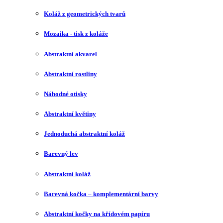
Koláž z geometrických tvarů
Mozaika - tisk z koláže
Abstraktní akvarel
Abstraktní rostliny
Náhodné otisky
Abstraktní květiny
Jednoduchá abstraktní koláž
Barevný lev
Abstraktní koláž
Barevná kočka – komplementární barvy
Abstraktní kočky na křídovém papíru