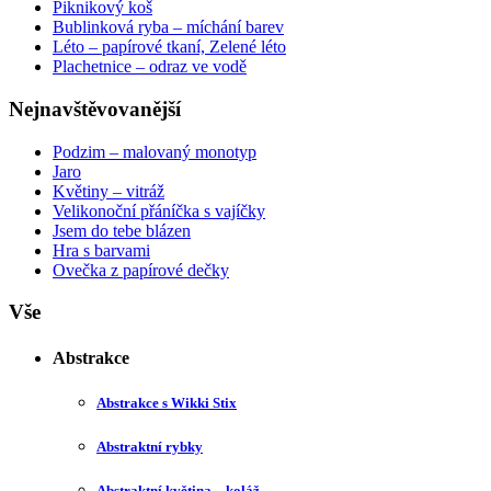
Piknikový koš
Bublinková ryba – míchání barev
Léto – papírové tkaní, Zelené léto
Plachetnice – odraz ve vodě
Nejnavštěvovanější
Podzim – malovaný monotyp
Jaro
Květiny – vitráž
Velikonoční přáníčka s vajíčky
Jsem do tebe blázen
Hra s barvami
Ovečka z papírové dečky
Vše
Abstrakce
Abstrakce s Wikki Stix
Abstraktní rybky
Abstraktní květina – koláž