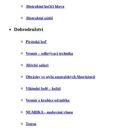
Abstraktní kočičí hlava
Abstraktní zátiší
Dobrodružství
Pirátská loď
Vesmír – odkrývací technika
Africké safari
Obrázky ve stylu australských Aboriginců
Vikinské lodě – koláž
Vesmír z krabice od mléka
NEARIKA – malování vlnou
Totem