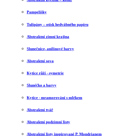
Pampelišky
Tulipány – otisk hedvábného papíru
Abstraktní zimní krajina
Slunečnice, anilinové barvy
Abstraktní sova
Kytice růží - symetrie
Slunéčko a barvy
Kytice - mramorování s mlékem
Abstraktní tvář
Abstraktní podzimní listy
Abstraktní listy inspirované P. Mondrianem