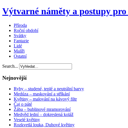
Výtvarné náměty a postupy pro 
Příroda
Roční období
Svátky
Fantazie
Lidé
Malíři
Ostatní
Search...
Nejnovější
Ryby – studené, teplé a neutrální barvy
Medúza – maskování a stříkání
Květiny – malování na kávový filtr
Čaj o páté
Žába – bublinové mramorování
Medvěd lední – dokreslená koláž
Veselé květiny
Rozkvetlá louka, Duhové květiny