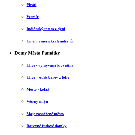
Piráti
Vesmír
Indiánský totem z dýní
Umění amerických indiánů
Domy Města Památky
Ulice - vymývaná klovatina
Ulice – otisk barev z fólie
Město - koláž
Větrný mlýn
Moje zasněžené město
Barevné řadové domky