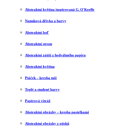
Abstraktní květina inspirovaná G. O′Keeffe
Nanuková dřívka a barvy
Abstraktní loď
Abstraktní strom
Abstraktní zátiší z hedvábného papíru
Abstraktní květina
Ptáček – kresba tuší
Teplé a studené barvy
Papírová vitráž
Abstraktní obrázky – kresba pastelkami
Abstraktní obrázky z otisků