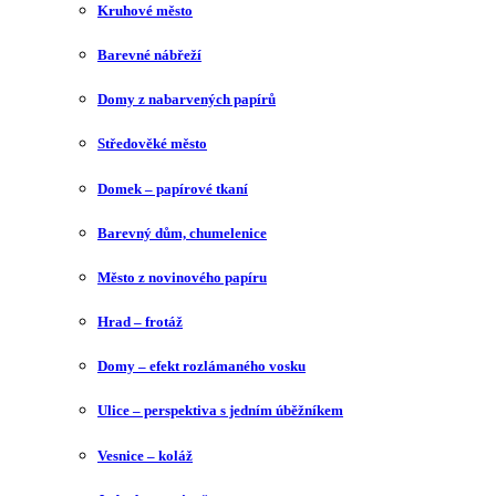
Kruhové město
Barevné nábřeží
Domy z nabarvených papírů
Středověké město
Domek – papírové tkaní
Barevný dům, chumelenice
Město z novinového papíru
Hrad – frotáž
Domy – efekt rozlámaného vosku
Ulice – perspektiva s jedním úběžníkem
Vesnice – koláž