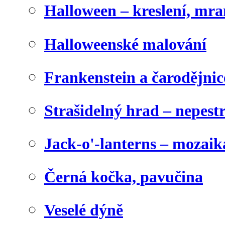
Halloween – kreslení, mr
Halloweenské malování
Frankenstein a čarodějnice
Strašidelný hrad – nepest
Jack-o'-lanterns – mozaik
Černá kočka, pavučina
Veselé dýně