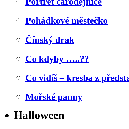
Portrét čarodějnice
Pohádkové městečko
Čínský drak
Co kdyby …..??
Co vidíš – kresba z předst
Mořské panny
Halloween