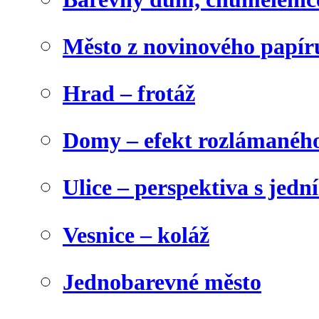
Město z novinového papír
Hrad – frotáž
Domy – efekt rozlámanéh
Ulice – perspektiva s jed
Vesnice – koláž
Jednobarevné město