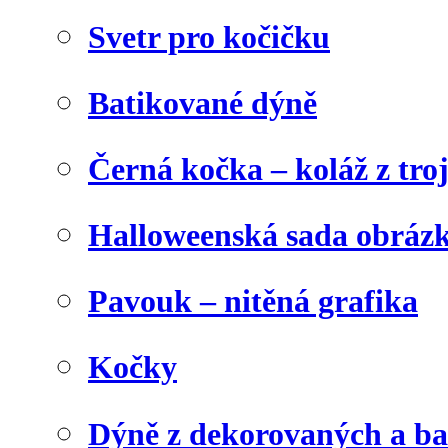
Svetr pro kočičku
Batikované dýně
Černá kočka – koláž z tro
Halloweenská sada obráz
Pavouk – nitěná grafika
Kočky
Dýně z dekorovaných a b