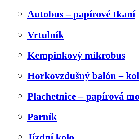
Autobus – papírové tkaní
Vrtulník
Kempinkový mikrobus
Horkovzdušný balón – ko
Plachetnice – papírová m
Parník
Jízdní kolo