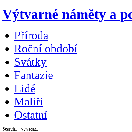
Výtvarné náměty a po
Příroda
Roční období
Svátky
Fantazie
Lidé
Malíři
Ostatní
Search...