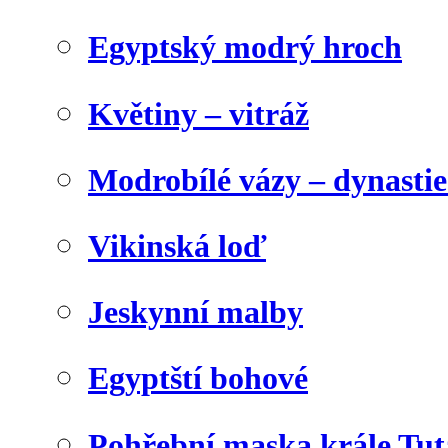
Egyptský modrý hroch
Květiny – vitráž
Modrobílé vázy – dynasti
Vikinská loď
Jeskynní malby
Egyptští bohové
Pohřební maska krále Tu