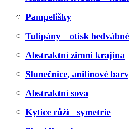
Pampelišky
Tulipány – otisk hedvábn
Abstraktní zimní krajina
Slunečnice, anilinové bar
Abstraktní sova
Kytice růží - symetrie