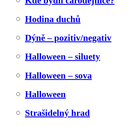
Kde bydlí čarodějnice?
Hodina duchů
Dýně – pozitiv/negativ
Halloween – siluety
Halloween – sova
Halloween
Strašidelný hrad