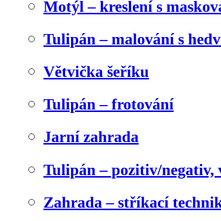
Motýl – kreslení s maskov
Tulipán – malování s he
Větvička šeříku
Tulipán – frotování
Jarní zahrada
Tulipán – pozitiv/negativ,
Zahrada – stříkací techni