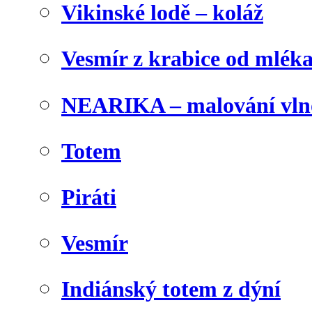
Vikinské lodě – koláž
Vesmír z krabice od mlék
NEARIKA – malování vln
Totem
Piráti
Vesmír
Indiánský totem z dýní