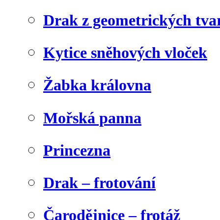
Drak z geometrických tva
Kytice sněhových vloček
Žabka královna
Mořská panna
Princezna
Drak – frotování
Čarodějnice – frotáž