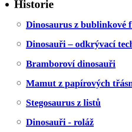
Historie
Dinosaurus z bublinkové f
Dinosauři – odkrývací tec
Bramboroví dinosauři
Mamut z papírových třásn
Stegosaurus z listů
Dinosauři - roláž