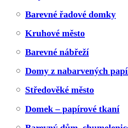
Barevné řadové domky
Kruhové město
Barevné nábřeží
Domy z nabarvených papí
Středověké město
Domek – papírové tkaní
Barevný dům, chumelenic