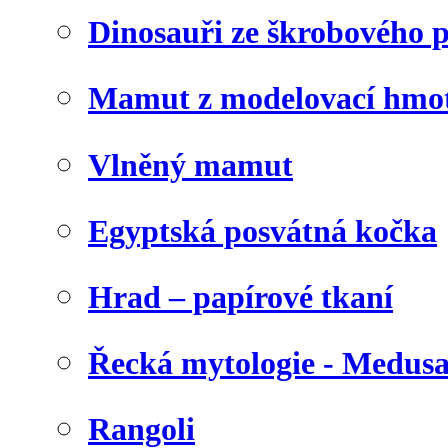
Dinosauři ze škrobového 
Mamut z modelovací hmo
Vlněný mamut
Egyptská posvátná kočka
Hrad – papírové tkaní
Řecká mytologie - Medus
Rangoli