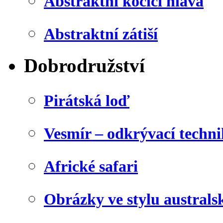
Abstraktní kočičí hlava
Abstraktní zátiší
Dobrodružství
Pirátská loď
Vesmír – odkrývací techn
Africké safari
Obrázky ve stylu australs