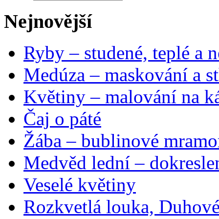
Nejnovější
Ryby – studené, teplé a n
Medúza – maskování a st
Květiny – malování na ká
Čaj o páté
Žába – bublinové mramo
Medvěd lední – dokresle
Veselé květiny
Rozkvetlá louka, Duhové