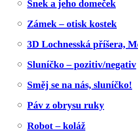
Šnek a jeho domeček
Zámek – otisk kostek
3D Lochnesská příšera, M
Sluníčko – pozitiv/negativ
Směj se na nás, sluníčko!
Páv z obrysu ruky
Robot – koláž