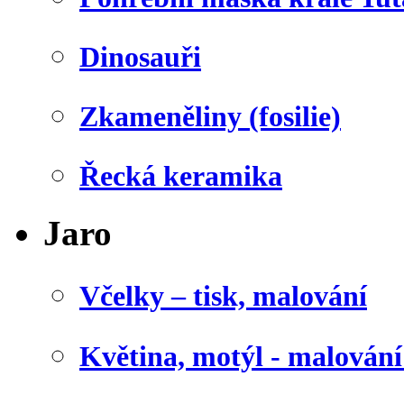
Dinosauři
Zkameněliny (fosilie)
Řecká keramika
Jaro
Včelky – tisk, malování
Květina, motýl - malován