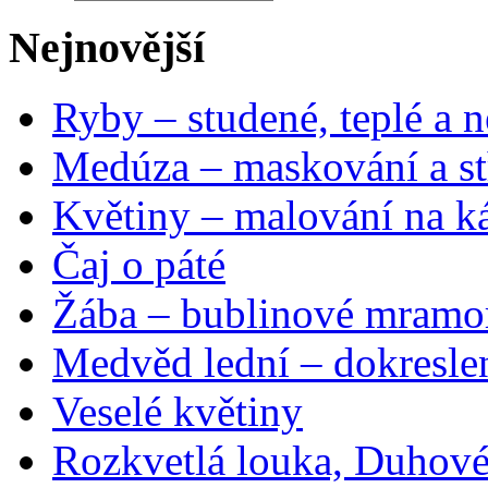
Nejnovější
Ryby – studené, teplé a n
Medúza – maskování a st
Květiny – malování na ká
Čaj o páté
Žába – bublinové mramo
Medvěd lední – dokresle
Veselé květiny
Rozkvetlá louka, Duhové