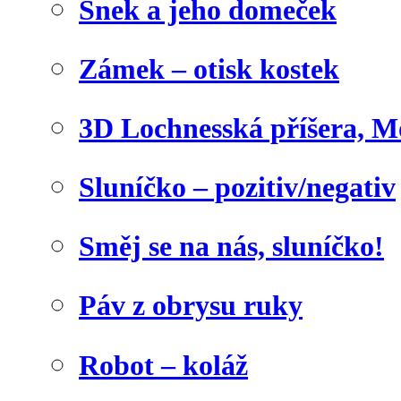
Šnek a jeho domeček
Zámek – otisk kostek
3D Lochnesská příšera, M
Sluníčko – pozitiv/negativ
Směj se na nás, sluníčko!
Páv z obrysu ruky
Robot – koláž