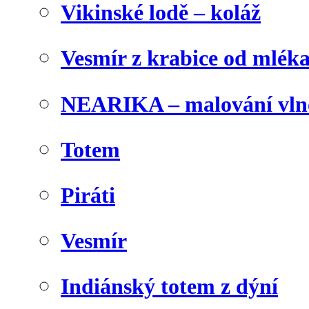
Vikinské lodě – koláž
Vesmír z krabice od mlék
NEARIKA – malování vln
Totem
Piráti
Vesmír
Indiánský totem z dýní