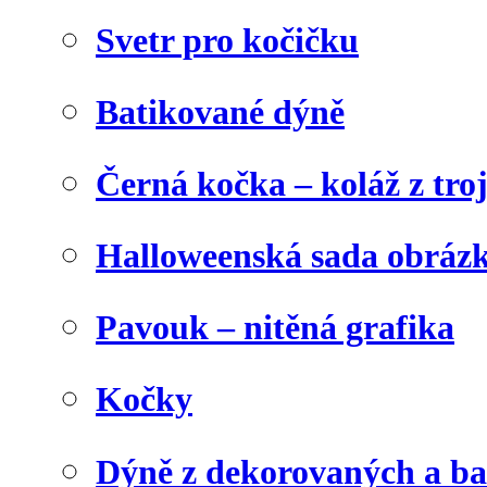
Svetr pro kočičku
Batikované dýně
Černá kočka – koláž z tro
Halloweenská sada obráz
Pavouk – nitěná grafika
Kočky
Dýně z dekorovaných a b