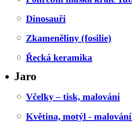
Dinosauři
Zkameněliny (fosilie)
Řecká keramika
Jaro
Včelky – tisk, malování
Květina, motýl - malován