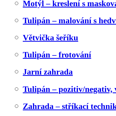
Motýl – kreslení s maskov
Tulipán – malování s he
Větvička šeříku
Tulipán – frotování
Jarní zahrada
Tulipán – pozitiv/negativ,
Zahrada – stříkací techni