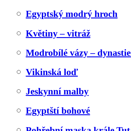
Egyptský modrý hroch
Květiny – vitráž
Modrobílé vázy – dynasti
Vikinská loď
Jeskynní malby
Egyptští bohové
Pohřební maska krále Tu