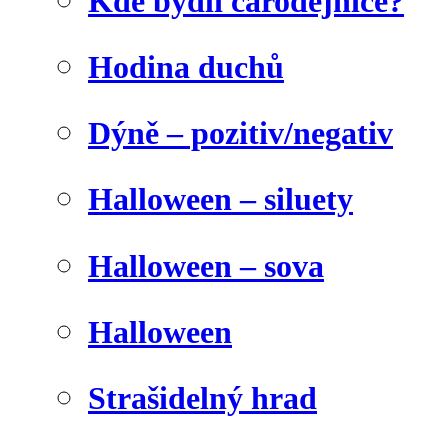
Kde bydlí čarodějnice?
Hodina duchů
Dýně – pozitiv/negativ
Halloween – siluety
Halloween – sova
Halloween
Strašidelný hrad