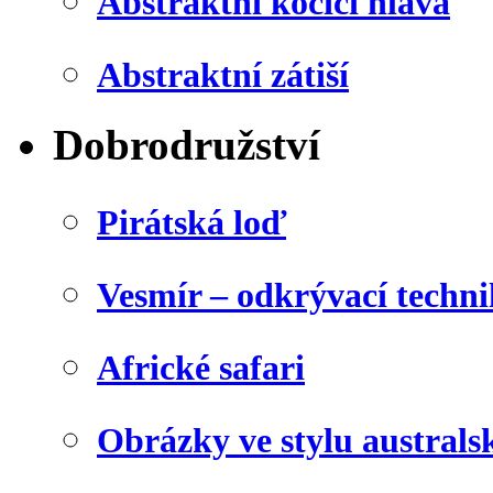
Abstraktní kočičí hlava
Abstraktní zátiší
Dobrodružství
Pirátská loď
Vesmír – odkrývací techn
Africké safari
Obrázky ve stylu australs