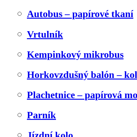
Autobus – papírové tkaní
Vrtulník
Kempinkový mikrobus
Horkovzdušný balón – ko
Plachetnice – papírová m
Parník
Jízdní kolo