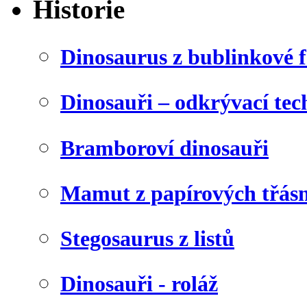
Historie
Dinosaurus z bublinkové f
Dinosauři – odkrývací tec
Bramboroví dinosauři
Mamut z papírových třásn
Stegosaurus z listů
Dinosauři - roláž