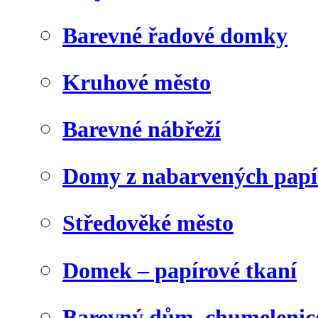
Barevné řadové domky
Kruhové město
Barevné nábřeží
Domy z nabarvených papí
Středověké město
Domek – papírové tkaní
Barevný dům, chumelenic