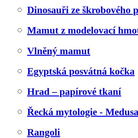
Dinosauři ze škrobového 
Mamut z modelovací hmo
Vlněný mamut
Egyptská posvátná kočka
Hrad – papírové tkaní
Řecká mytologie - Medus
Rangoli