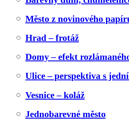
Město z novinového papír
Hrad – frotáž
Domy – efekt rozlámanéh
Ulice – perspektiva s jed
Vesnice – koláž
Jednobarevné město