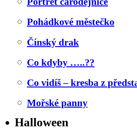
Portrét čarodějnice
Pohádkové městečko
Čínský drak
Co kdyby …..??
Co vidíš – kresba z předst
Mořské panny
Halloween