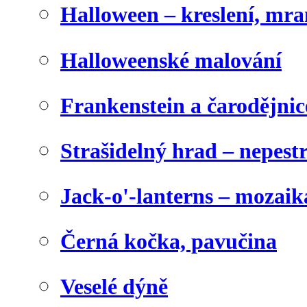
Halloween – kreslení, mr
Halloweenské malování
Frankenstein a čarodějnice
Strašidelný hrad – nepest
Jack-o'-lanterns – mozaik
Černá kočka, pavučina
Veselé dýně