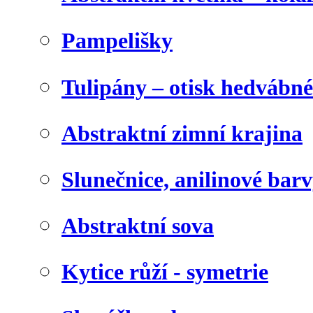
Pampelišky
Tulipány – otisk hedvábn
Abstraktní zimní krajina
Slunečnice, anilinové bar
Abstraktní sova
Kytice růží - symetrie