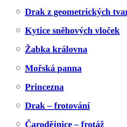
Drak z geometrických tva
Kytice sněhových vloček
Žabka královna
Mořská panna
Princezna
Drak – frotování
Čarodějnice – frotáž