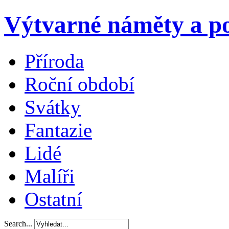
Výtvarné náměty a po
Příroda
Roční období
Svátky
Fantazie
Lidé
Malíři
Ostatní
Search...