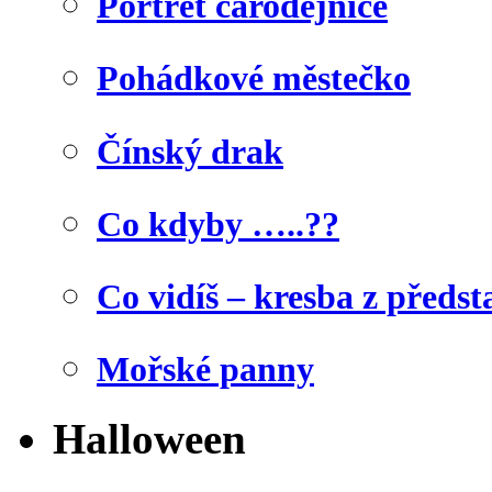
Portrét čarodějnice
Pohádkové městečko
Čínský drak
Co kdyby …..??
Co vidíš – kresba z předst
Mořské panny
Halloween