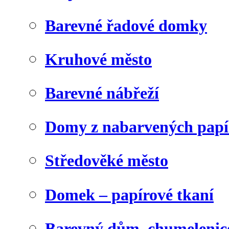
Barevné řadové domky
Kruhové město
Barevné nábřeží
Domy z nabarvených papí
Středověké město
Domek – papírové tkaní
Barevný dům, chumelenic