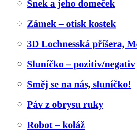
Šnek a jeho domeček
Zámek – otisk kostek
3D Lochnesská příšera, M
Sluníčko – pozitiv/negativ
Směj se na nás, sluníčko!
Páv z obrysu ruky
Robot – koláž