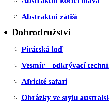
Abstraktní kočičí hlava
Abstraktní zátiší
Dobrodružství
Pirátská loď
Vesmír – odkrývací techn
Africké safari
Obrázky ve stylu australs