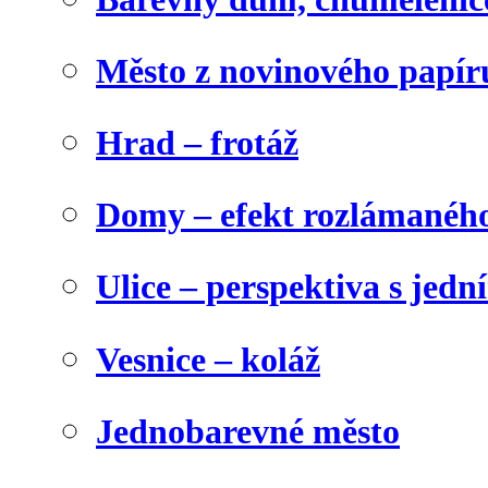
Město z novinového papír
Hrad – frotáž
Domy – efekt rozlámanéh
Ulice – perspektiva s jed
Vesnice – koláž
Jednobarevné město