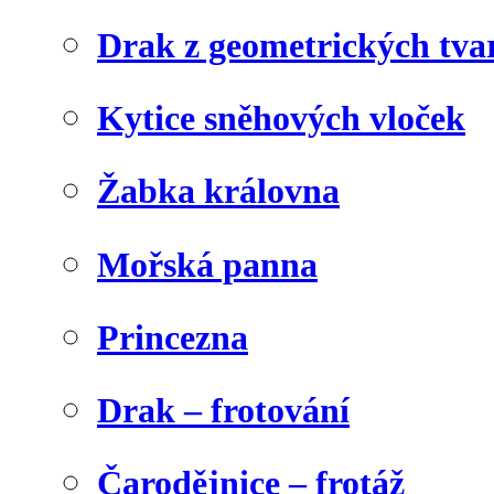
Drak z geometrických tva
Kytice sněhových vloček
Žabka královna
Mořská panna
Princezna
Drak – frotování
Čarodějnice – frotáž