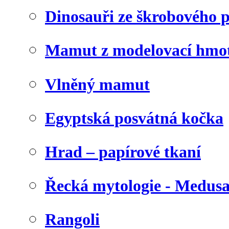
Dinosauři ze škrobového 
Mamut z modelovací hmo
Vlněný mamut
Egyptská posvátná kočka
Hrad – papírové tkaní
Řecká mytologie - Medus
Rangoli