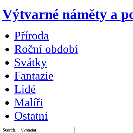
Výtvarné náměty a po
Příroda
Roční období
Svátky
Fantazie
Lidé
Malíři
Ostatní
Search...