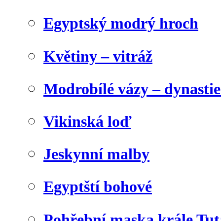
Egyptský modrý hroch
Květiny – vitráž
Modrobílé vázy – dynasti
Vikinská loď
Jeskynní malby
Egyptští bohové
Pohřební maska krále Tu