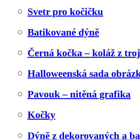
Svetr pro kočičku
Batikované dýně
Černá kočka – koláž z tro
Halloweenská sada obráz
Pavouk – nitěná grafika
Kočky
Dýně z dekorovaných a b