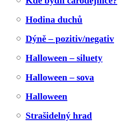
Kde bydlí čarodějnice?
Hodina duchů
Dýně – pozitiv/negativ
Halloween – siluety
Halloween – sova
Halloween
Strašidelný hrad