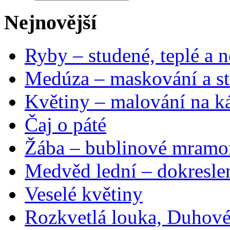
Nejnovější
Ryby – studené, teplé a n
Medúza – maskování a st
Květiny – malování na ká
Čaj o páté
Žába – bublinové mramo
Medvěd lední – dokresle
Veselé květiny
Rozkvetlá louka, Duhové