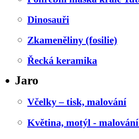
Dinosauři
Zkameněliny (fosilie)
Řecká keramika
Jaro
Včelky – tisk, malování
Květina, motýl - malován