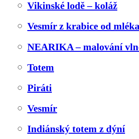
Vikinské lodě – koláž
Vesmír z krabice od mlék
NEARIKA – malování vln
Totem
Piráti
Vesmír
Indiánský totem z dýní