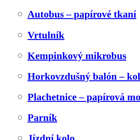
Autobus – papírové tkaní
Vrtulník
Kempinkový mikrobus
Horkovzdušný balón – ko
Plachetnice – papírová m
Parník
Jízdní kolo