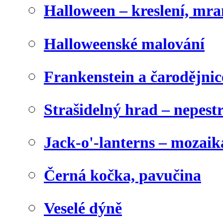
Halloween – kreslení, mr
Halloweenské malování
Frankenstein a čarodějnice
Strašidelný hrad – nepest
Jack-o'-lanterns – mozaik
Černá kočka, pavučina
Veselé dýně