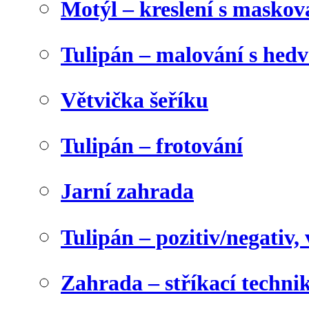
Motýl – kreslení s maskov
Tulipán – malování s he
Větvička šeříku
Tulipán – frotování
Jarní zahrada
Tulipán – pozitiv/negativ,
Zahrada – stříkací techni