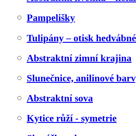
Pampelišky
Tulipány – otisk hedvábn
Abstraktní zimní krajina
Slunečnice, anilinové bar
Abstraktní sova
Kytice růží - symetrie