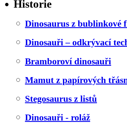
Historie
Dinosaurus z bublinkové f
Dinosauři – odkrývací tec
Bramboroví dinosauři
Mamut z papírových třásn
Stegosaurus z listů
Dinosauři - roláž