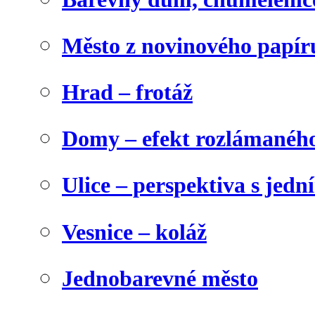
Město z novinového papír
Hrad – frotáž
Domy – efekt rozlámanéh
Ulice – perspektiva s jed
Vesnice – koláž
Jednobarevné město