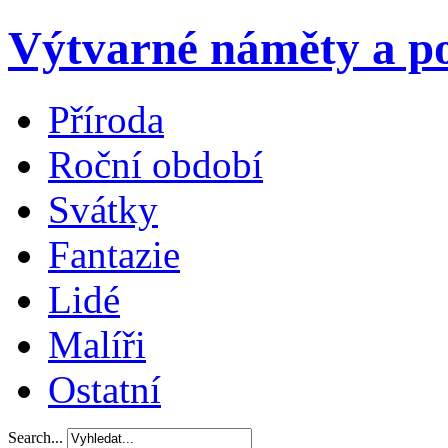
Výtvarné náměty a po
Příroda
Roční období
Svátky
Fantazie
Lidé
Malíři
Ostatní
Search...