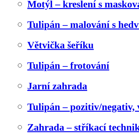
Motýl – kreslení s maskov
Tulipán – malování s he
Větvička šeříku
Tulipán – frotování
Jarní zahrada
Tulipán – pozitiv/negativ,
Zahrada – stříkací techni