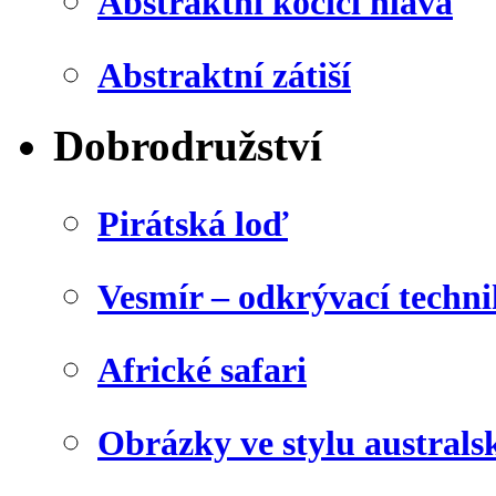
Abstraktní kočičí hlava
Abstraktní zátiší
Dobrodružství
Pirátská loď
Vesmír – odkrývací techn
Africké safari
Obrázky ve stylu australs