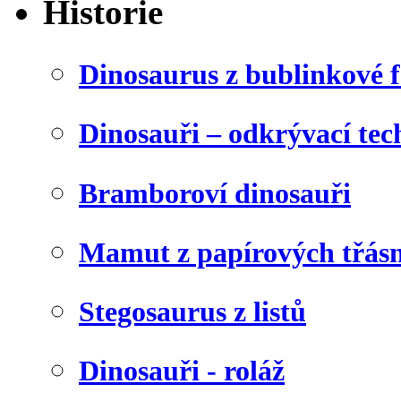
Historie
Dinosaurus z bublinkové f
Dinosauři – odkrývací tec
Bramboroví dinosauři
Mamut z papírových třásn
Stegosaurus z listů
Dinosauři - roláž