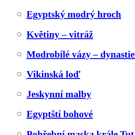
Egyptský modrý hroch
Květiny – vitráž
Modrobílé vázy – dynasti
Vikinská loď
Jeskynní malby
Egyptští bohové
Pohřební maska krále Tu