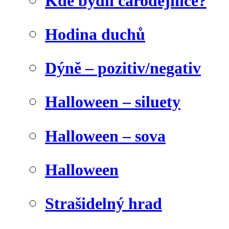
Kde bydlí čarodějnice?
Hodina duchů
Dýně – pozitiv/negativ
Halloween – siluety
Halloween – sova
Halloween
Strašidelný hrad