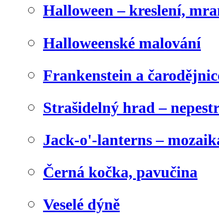
Halloween – kreslení, mr
Halloweenské malování
Frankenstein a čarodějnice
Strašidelný hrad – nepest
Jack-o'-lanterns – mozaik
Černá kočka, pavučina
Veselé dýně