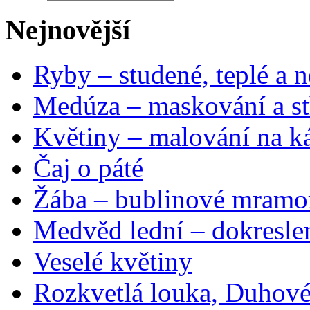
Nejnovější
Ryby – studené, teplé a n
Medúza – maskování a st
Květiny – malování na ká
Čaj o páté
Žába – bublinové mramo
Medvěd lední – dokresle
Veselé květiny
Rozkvetlá louka, Duhové