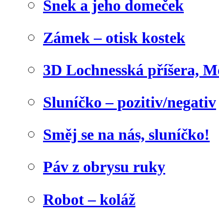
Šnek a jeho domeček
Zámek – otisk kostek
3D Lochnesská příšera, M
Sluníčko – pozitiv/negativ
Směj se na nás, sluníčko!
Páv z obrysu ruky
Robot – koláž