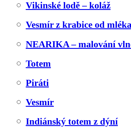
Vikinské lodě – koláž
Vesmír z krabice od mlék
NEARIKA – malování vln
Totem
Piráti
Vesmír
Indiánský totem z dýní