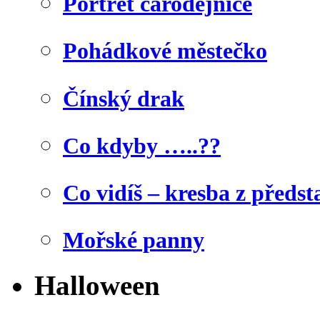
Portrét čarodějnice
Pohádkové městečko
Čínský drak
Co kdyby …..??
Co vidíš – kresba z předst
Mořské panny
Halloween