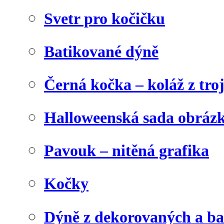
Svetr pro kočičku
Batikované dýně
Černá kočka – koláž z tro
Halloweenská sada obráz
Pavouk – nitěná grafika
Kočky
Dýně z dekorovaných a b