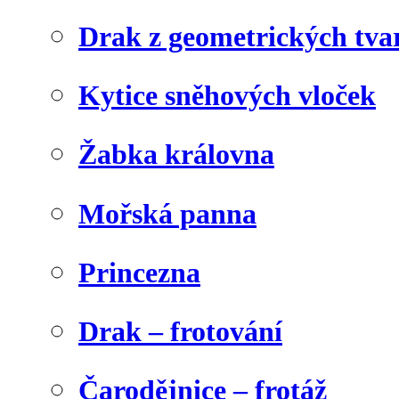
Drak z geometrických tva
Kytice sněhových vloček
Žabka královna
Mořská panna
Princezna
Drak – frotování
Čarodějnice – frotáž