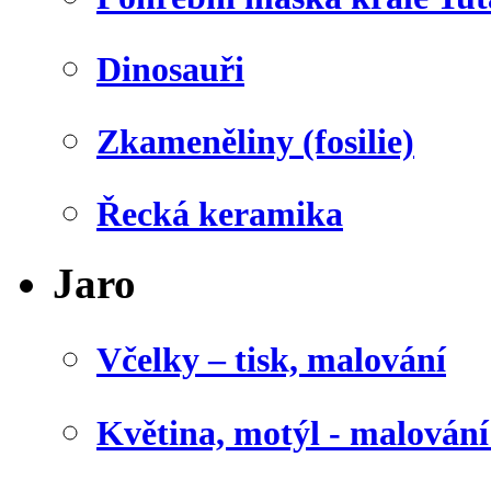
Dinosauři
Zkameněliny (fosilie)
Řecká keramika
Jaro
Včelky – tisk, malování
Květina, motýl - malován