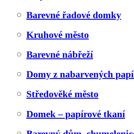
Barevné řadové domky
Kruhové město
Barevné nábřeží
Domy z nabarvených papí
Středověké město
Domek – papírové tkaní
Barevný dům, chumelenic