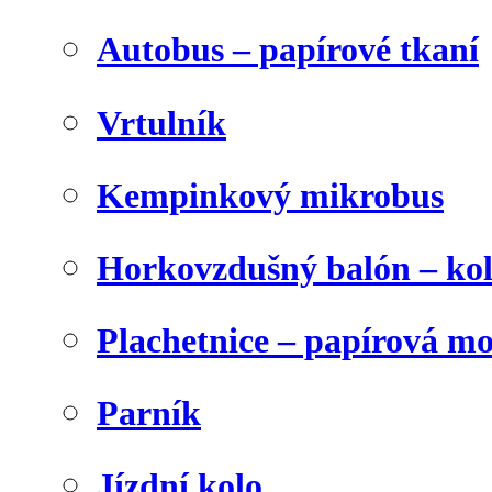
Autobus – papírové tkaní
Vrtulník
Kempinkový mikrobus
Horkovzdušný balón – ko
Plachetnice – papírová m
Parník
Jízdní kolo