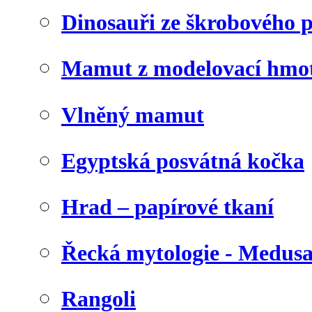
Dinosauři ze škrobového 
Mamut z modelovací hmo
Vlněný mamut
Egyptská posvátná kočka
Hrad – papírové tkaní
Řecká mytologie - Medus
Rangoli