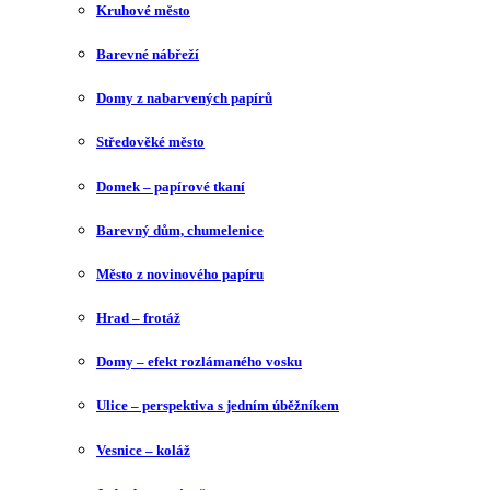
Kruhové město
Barevné nábřeží
Domy z nabarvených papírů
Středověké město
Domek – papírové tkaní
Barevný dům, chumelenice
Město z novinového papíru
Hrad – frotáž
Domy – efekt rozlámaného vosku
Ulice – perspektiva s jedním úběžníkem
Vesnice – koláž