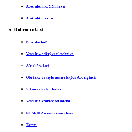
Abstraktní kočičí hlava
Abstraktní zátiší
Dobrodružství
Pirátská loď
Vesmír – odkrývací technika
Africké safari
Obrázky ve stylu australských Aboriginců
Vikinské lodě – koláž
Vesmír z krabice od mléka
NEARIKA – malování vlnou
Totem