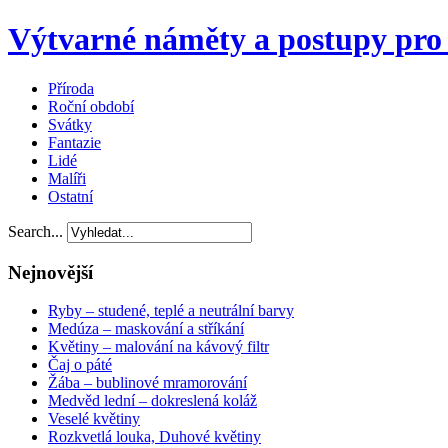
Výtvarné náměty a postupy pro 
Příroda
Roční období
Svátky
Fantazie
Lidé
Malíři
Ostatní
Search...
Nejnovější
Ryby – studené, teplé a neutrální barvy
Medúza – maskování a stříkání
Květiny – malování na kávový filtr
Čaj o páté
Žába – bublinové mramorování
Medvěd lední – dokreslená koláž
Veselé květiny
Rozkvetlá louka, Duhové květiny