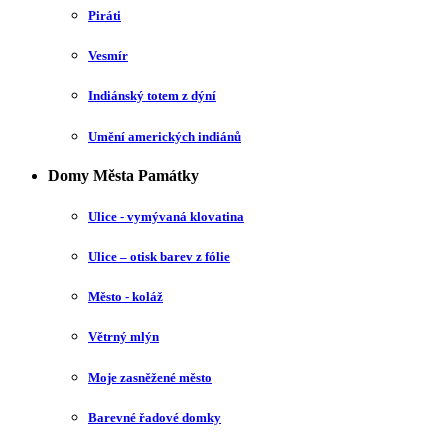
Piráti
Vesmír
Indiánský totem z dýní
Umění amerických indiánů
Domy Města Památky
Ulice - vymývaná klovatina
Ulice – otisk barev z fólie
Město - koláž
Větrný mlýn
Moje zasněžené město
Barevné řadové domky