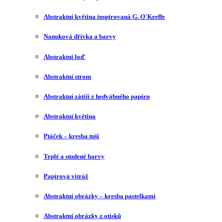
Abstraktní květina inspirovaná G. O′Keeffe
Nanuková dřívka a barvy
Abstraktní loď
Abstraktní strom
Abstraktní zátiší z hedvábného papíru
Abstraktní květina
Ptáček – kresba tuší
Teplé a studené barvy
Papírová vitráž
Abstraktní obrázky – kresba pastelkami
Abstraktní obrázky z otisků