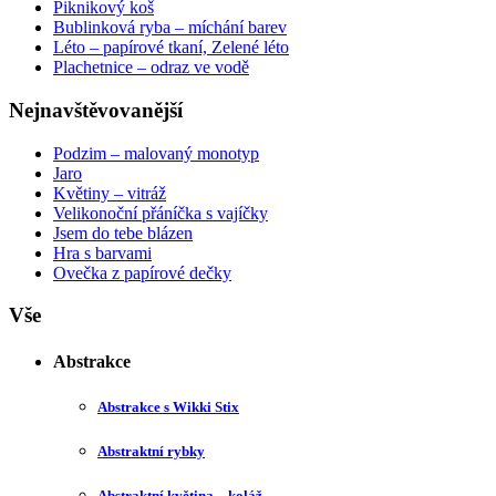
Piknikový koš
Bublinková ryba – míchání barev
Léto – papírové tkaní, Zelené léto
Plachetnice – odraz ve vodě
Nejnavštěvovanější
Podzim – malovaný monotyp
Jaro
Květiny – vitráž
Velikonoční přáníčka s vajíčky
Jsem do tebe blázen
Hra s barvami
Ovečka z papírové dečky
Vše
Abstrakce
Abstrakce s Wikki Stix
Abstraktní rybky
Abstraktní květina – koláž