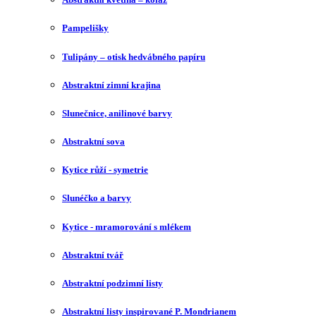
Pampelišky
Tulipány – otisk hedvábného papíru
Abstraktní zimní krajina
Slunečnice, anilinové barvy
Abstraktní sova
Kytice růží - symetrie
Slunéčko a barvy
Kytice - mramorování s mlékem
Abstraktní tvář
Abstraktní podzimní listy
Abstraktní listy inspirované P. Mondrianem