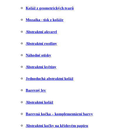
Koláž z geometrických tvarů
Mozaika - tisk z koláže
Abstraktní akvarel
Abstraktní rostliny
Náhodné otisky
Abstraktní květiny
Jednoduchá abstraktní koláž
Barevný lev
Abstraktní koláž
Barevná kočka – komplementární barvy
Abstraktní kočky na křídovém papíru