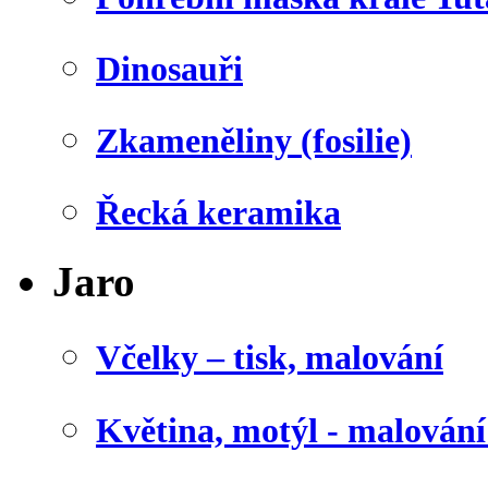
Dinosauři
Zkameněliny (fosilie)
Řecká keramika
Jaro
Včelky – tisk, malování
Květina, motýl - malován