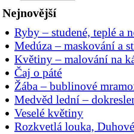
Nejnovější
Ryby – studené, teplé a n
Medúza – maskování a st
Květiny – malování na ká
Čaj o páté
Žába – bublinové mramo
Medvěd lední – dokresle
Veselé květiny
Rozkvetlá louka, Duhové