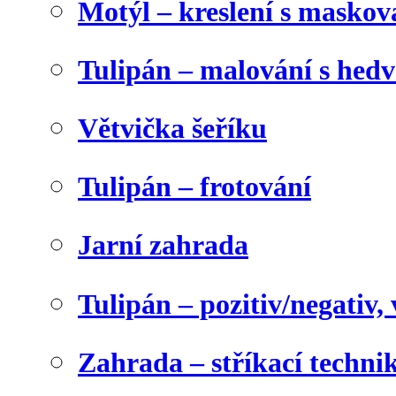
Motýl – kreslení s maskov
Tulipán – malování s he
Větvička šeříku
Tulipán – frotování
Jarní zahrada
Tulipán – pozitiv/negativ,
Zahrada – stříkací techni