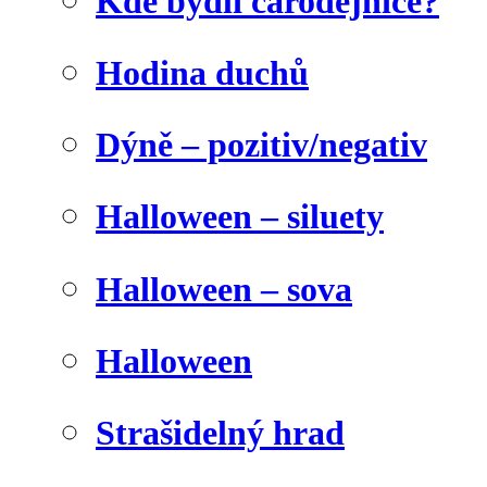
Kde bydlí čarodějnice?
Hodina duchů
Dýně – pozitiv/negativ
Halloween – siluety
Halloween – sova
Halloween
Strašidelný hrad