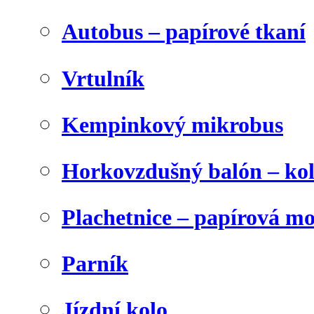
Autobus – papírové tkaní
Vrtulník
Kempinkový mikrobus
Horkovzdušný balón – ko
Plachetnice – papírová m
Parník
Jízdní kolo