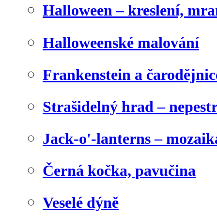
Halloween – kreslení, mr
Halloweenské malování
Frankenstein a čarodějnice
Strašidelný hrad – nepest
Jack-o'-lanterns – mozaik
Černá kočka, pavučina
Veselé dýně