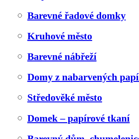
Barevné řadové domky
Kruhové město
Barevné nábřeží
Domy z nabarvených papí
Středověké město
Domek – papírové tkaní
Barevný dům, chumelenic