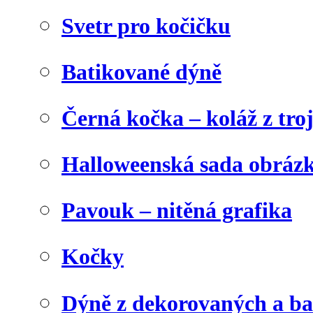
Svetr pro kočičku
Batikované dýně
Černá kočka – koláž z tro
Halloweenská sada obráz
Pavouk – nitěná grafika
Kočky
Dýně z dekorovaných a b