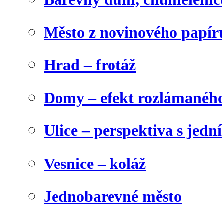
Město z novinového papír
Hrad – frotáž
Domy – efekt rozlámanéh
Ulice – perspektiva s jed
Vesnice – koláž
Jednobarevné město