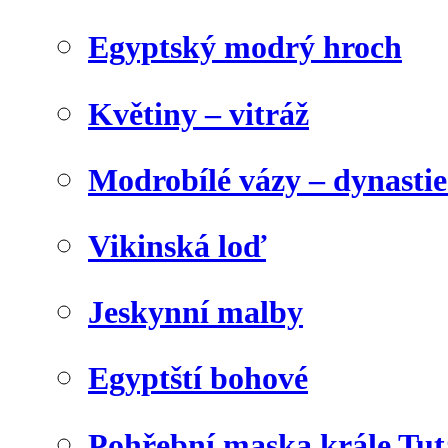
Egyptský modrý hroch
Květiny – vitráž
Modrobílé vázy – dynasti
Vikinská loď
Jeskynní malby
Egyptští bohové
Pohřební maska krále Tu