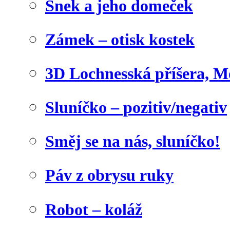
Šnek a jeho domeček
Zámek – otisk kostek
3D Lochnesská příšera, M
Sluníčko – pozitiv/negativ
Směj se na nás, sluníčko!
Páv z obrysu ruky
Robot – koláž