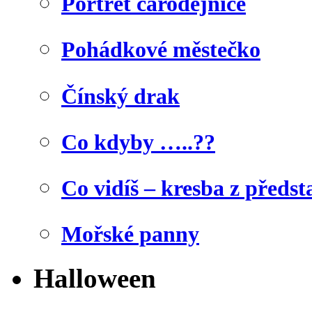
Portrét čarodějnice
Pohádkové městečko
Čínský drak
Co kdyby …..??
Co vidíš – kresba z předst
Mořské panny
Halloween