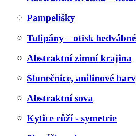
Pampelišky
Tulipány – otisk hedvábn
Abstraktní zimní krajina
Slunečnice, anilinové bar
Abstraktní sova
Kytice růží - symetrie