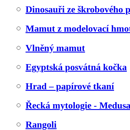
Dinosauři ze škrobového 
Mamut z modelovací hmo
Vlněný mamut
Egyptská posvátná kočka
Hrad – papírové tkaní
Řecká mytologie - Medus
Rangoli