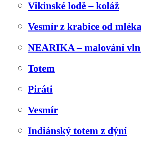
Vikinské lodě – koláž
Vesmír z krabice od mlék
NEARIKA – malování vln
Totem
Piráti
Vesmír
Indiánský totem z dýní