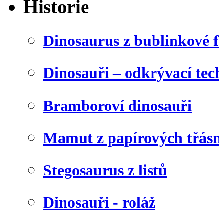
Historie
Dinosaurus z bublinkové f
Dinosauři – odkrývací tec
Bramboroví dinosauři
Mamut z papírových třásn
Stegosaurus z listů
Dinosauři - roláž