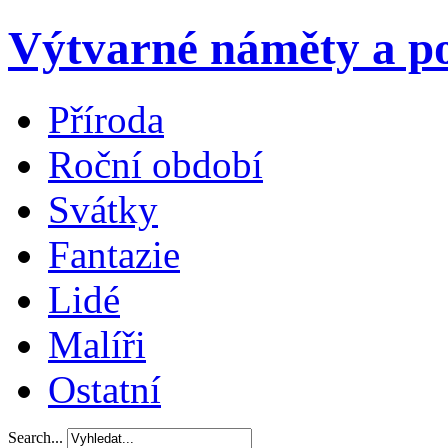
Výtvarné náměty a po
Příroda
Roční období
Svátky
Fantazie
Lidé
Malíři
Ostatní
Search...