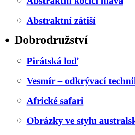
Abstraktní kočičí hlava
Abstraktní zátiší
Dobrodružství
Pirátská loď
Vesmír – odkrývací techn
Africké safari
Obrázky ve stylu australs