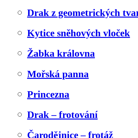
Drak z geometrických tva
Kytice sněhových vloček
Žabka královna
Mořská panna
Princezna
Drak – frotování
Čarodějnice – frotáž