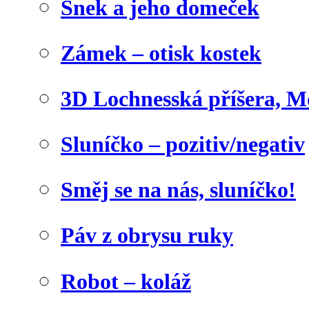
Šnek a jeho domeček
Zámek – otisk kostek
3D Lochnesská příšera, M
Sluníčko – pozitiv/negativ
Směj se na nás, sluníčko!
Páv z obrysu ruky
Robot – koláž