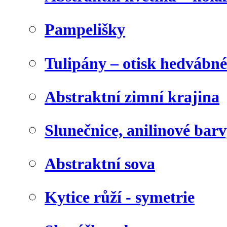
Pampelišky
Tulipány – otisk hedvábn
Abstraktní zimní krajina
Slunečnice, anilinové bar
Abstraktní sova
Kytice růží - symetrie