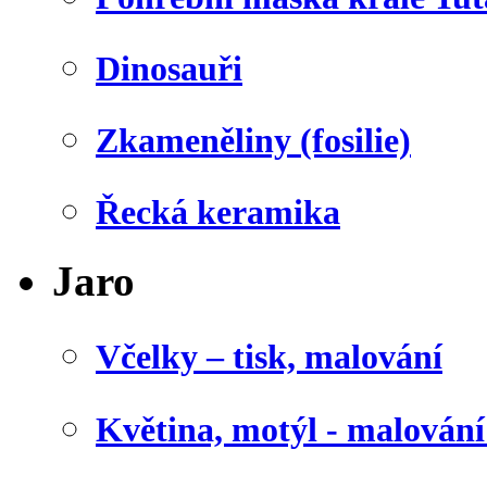
Dinosauři
Zkameněliny (fosilie)
Řecká keramika
Jaro
Včelky – tisk, malování
Květina, motýl - malován