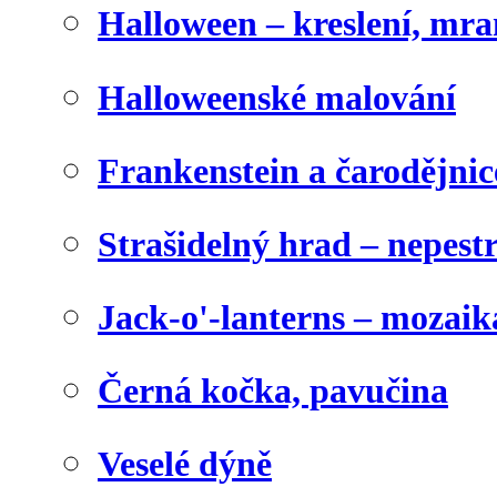
Halloween – kreslení, mr
Halloweenské malování
Frankenstein a čarodějnice
Strašidelný hrad – nepest
Jack-o'-lanterns – mozaik
Černá kočka, pavučina
Veselé dýně