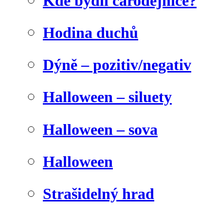
Kde bydlí čarodějnice?
Hodina duchů
Dýně – pozitiv/negativ
Halloween – siluety
Halloween – sova
Halloween
Strašidelný hrad