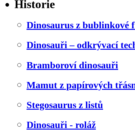
Historie
Dinosaurus z bublinkové f
Dinosauři – odkrývací tec
Bramboroví dinosauři
Mamut z papírových třásn
Stegosaurus z listů
Dinosauři - roláž