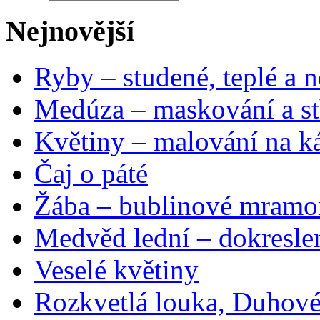
Nejnovější
Ryby – studené, teplé a n
Medúza – maskování a st
Květiny – malování na ká
Čaj o páté
Žába – bublinové mramo
Medvěd lední – dokresle
Veselé květiny
Rozkvetlá louka, Duhové