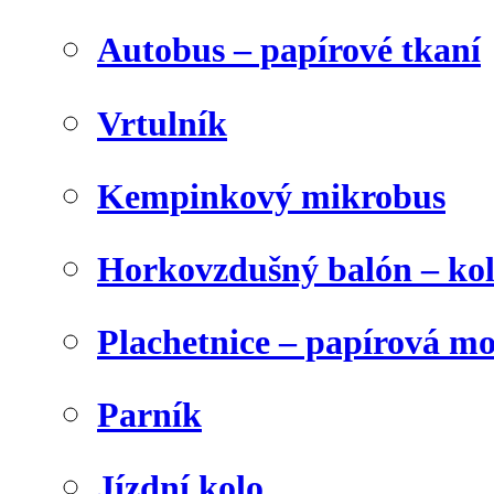
Autobus – papírové tkaní
Vrtulník
Kempinkový mikrobus
Horkovzdušný balón – ko
Plachetnice – papírová m
Parník
Jízdní kolo