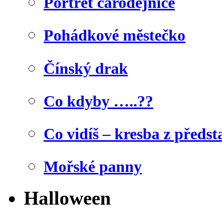
Portrét čarodějnice
Pohádkové městečko
Čínský drak
Co kdyby …..??
Co vidíš – kresba z předst
Mořské panny
Halloween