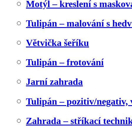
Motýl – kreslení s maskov
Tulipán – malování s he
Větvička šeříku
Tulipán – frotování
Jarní zahrada
Tulipán – pozitiv/negativ,
Zahrada – stříkací techni