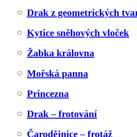
Drak z geometrických tva
Kytice sněhových vloček
Žabka královna
Mořská panna
Princezna
Drak – frotování
Čarodějnice – frotáž