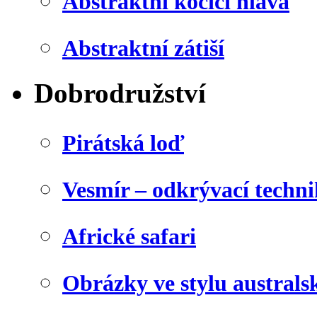
Abstraktní kočičí hlava
Abstraktní zátiší
Dobrodružství
Pirátská loď
Vesmír – odkrývací techn
Africké safari
Obrázky ve stylu australs