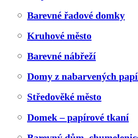
Barevné řadové domky
Kruhové město
Barevné nábřeží
Domy z nabarvených papí
Středověké město
Domek – papírové tkaní
Barevný dům, chumelenic