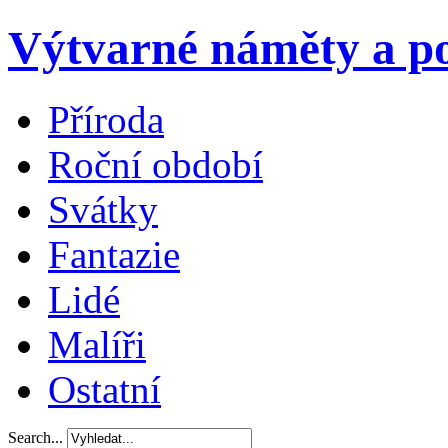
Výtvarné náměty a po
Příroda
Roční období
Svátky
Fantazie
Lidé
Malíři
Ostatní
Search...