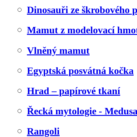
Dinosauři ze škrobového 
Mamut z modelovací hmo
Vlněný mamut
Egyptská posvátná kočka
Hrad – papírové tkaní
Řecká mytologie - Medus
Rangoli