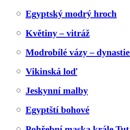
Egyptský modrý hroch
Květiny – vitráž
Modrobílé vázy – dynasti
Vikinská loď
Jeskynní malby
Egyptští bohové
Pohřební maska krále Tu