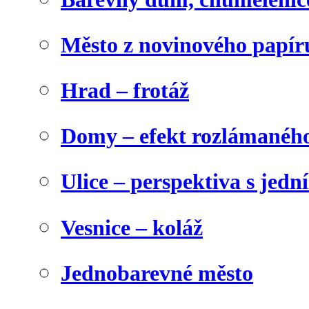
Město z novinového papír
Hrad – frotáž
Domy – efekt rozlámanéh
Ulice – perspektiva s jed
Vesnice – koláž
Jednobarevné město