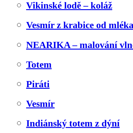
Vikinské lodě – koláž
Vesmír z krabice od mlék
NEARIKA – malování vln
Totem
Piráti
Vesmír
Indiánský totem z dýní