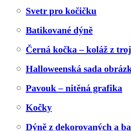
Svetr pro kočičku
Batikované dýně
Černá kočka – koláž z tro
Halloweenská sada obráz
Pavouk – nitěná grafika
Kočky
Dýně z dekorovaných a b