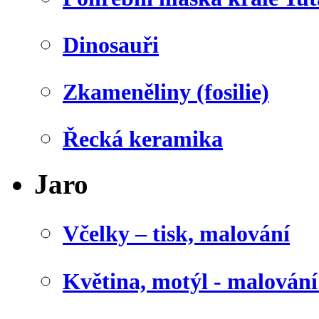
Dinosauři
Zkameněliny (fosilie)
Řecká keramika
Jaro
Včelky – tisk, malování
Květina, motýl - malován