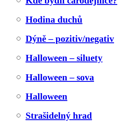
Kde bydlí čarodějnice?
Hodina duchů
Dýně – pozitiv/negativ
Halloween – siluety
Halloween – sova
Halloween
Strašidelný hrad