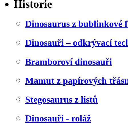
Historie
Dinosaurus z bublinkové f
Dinosauři – odkrývací tec
Bramboroví dinosauři
Mamut z papírových třásn
Stegosaurus z listů
Dinosauři - roláž