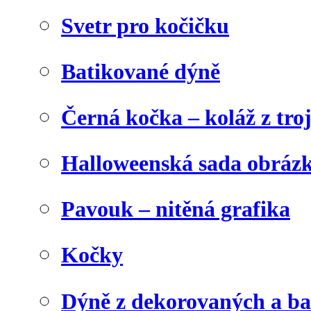
Svetr pro kočičku
Batikované dýně
Černá kočka – koláž z tro
Halloweenská sada obráz
Pavouk – nitěná grafika
Kočky
Dýně z dekorovaných a b