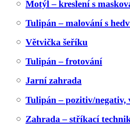
Motýl – kreslení s maskov
Tulipán – malování s he
Větvička šeříku
Tulipán – frotování
Jarní zahrada
Tulipán – pozitiv/negativ,
Zahrada – stříkací techni