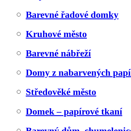
Barevné řadové domky
Kruhové město
Barevné nábřeží
Domy z nabarvených papí
Středověké město
Domek – papírové tkaní
Barevný dům, chumelenic