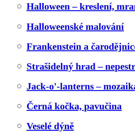
Halloween – kreslení, mr
Halloweenské malování
Frankenstein a čarodějnice
Strašidelný hrad – nepest
Jack-o'-lanterns – mozaik
Černá kočka, pavučina
Veselé dýně