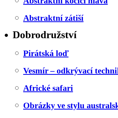
Abstraktní kočičí hlava
Abstraktní zátiší
Dobrodružství
Pirátská loď
Vesmír – odkrývací techn
Africké safari
Obrázky ve stylu australs