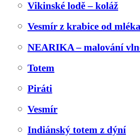
Vikinské lodě – koláž
Vesmír z krabice od mlék
NEARIKA – malování vln
Totem
Piráti
Vesmír
Indiánský totem z dýní