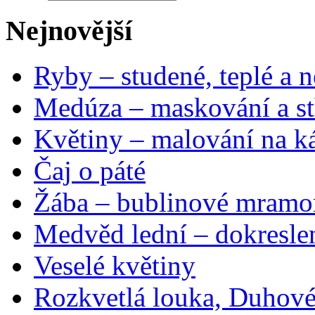
Nejnovější
Ryby – studené, teplé a n
Medúza – maskování a st
Květiny – malování na ká
Čaj o páté
Žába – bublinové mramo
Medvěd lední – dokresle
Veselé květiny
Rozkvetlá louka, Duhové