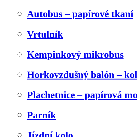
Autobus – papírové tkaní
Vrtulník
Kempinkový mikrobus
Horkovzdušný balón – ko
Plachetnice – papírová m
Parník
Jízdní kolo