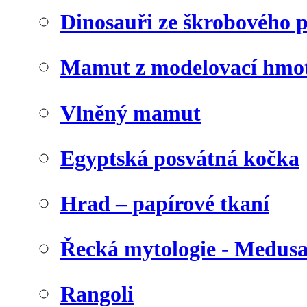
Dinosauři ze škrobového 
Mamut z modelovací hmo
Vlněný mamut
Egyptská posvátná kočka
Hrad – papírové tkaní
Řecká mytologie - Medus
Rangoli