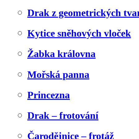
Drak z geometrických tva
Kytice sněhových vloček
Žabka královna
Mořská panna
Princezna
Drak – frotování
Čarodějnice – frotáž