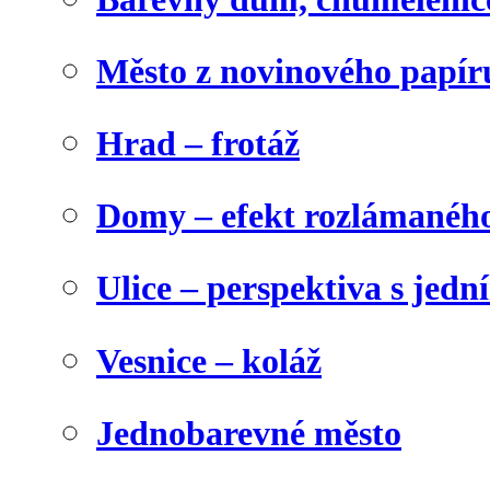
Město z novinového papír
Hrad – frotáž
Domy – efekt rozlámanéh
Ulice – perspektiva s jed
Vesnice – koláž
Jednobarevné město