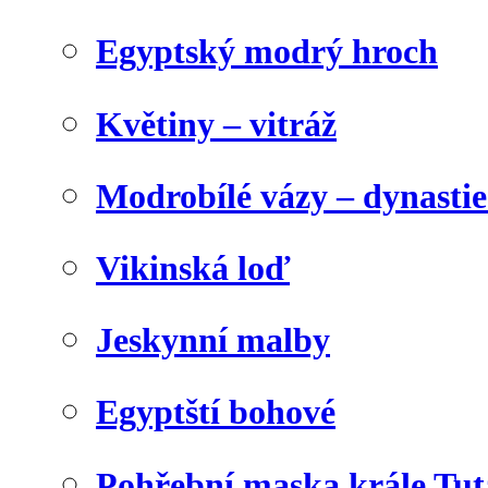
Egyptský modrý hroch
Květiny – vitráž
Modrobílé vázy – dynasti
Vikinská loď
Jeskynní malby
Egyptští bohové
Pohřební maska krále Tu