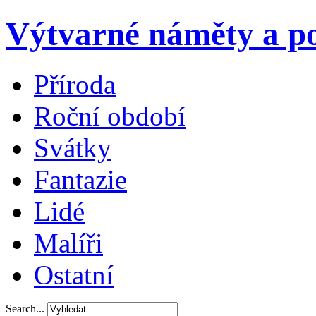
Výtvarné náměty a po
Příroda
Roční období
Svátky
Fantazie
Lidé
Malíři
Ostatní
Search...