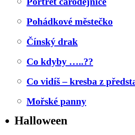
Portrét čarodějnice
Pohádkové městečko
Čínský drak
Co kdyby …..??
Co vidíš – kresba z předst
Mořské panny
Halloween