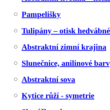
Pampelišky
Tulipány – otisk hedvábn
Abstraktní zimní krajina
Slunečnice, anilinové bar
Abstraktní sova
Kytice růží - symetrie