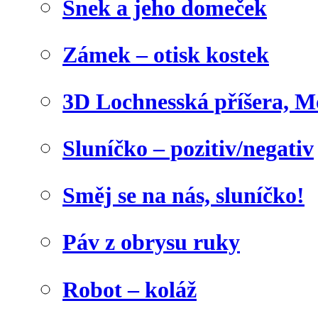
Šnek a jeho domeček
Zámek – otisk kostek
3D Lochnesská příšera, M
Sluníčko – pozitiv/negativ
Směj se na nás, sluníčko!
Páv z obrysu ruky
Robot – koláž