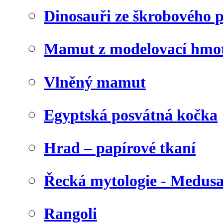
Dinosauři ze škrobového 
Mamut z modelovací hmo
Vlněný mamut
Egyptská posvátná kočka
Hrad – papírové tkaní
Řecká mytologie - Medus
Rangoli