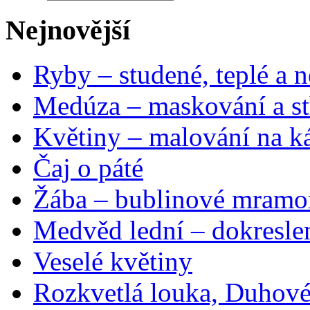
Nejnovější
Ryby – studené, teplé a n
Medúza – maskování a st
Květiny – malování na ká
Čaj o páté
Žába – bublinové mramo
Medvěd lední – dokresle
Veselé květiny
Rozkvetlá louka, Duhové