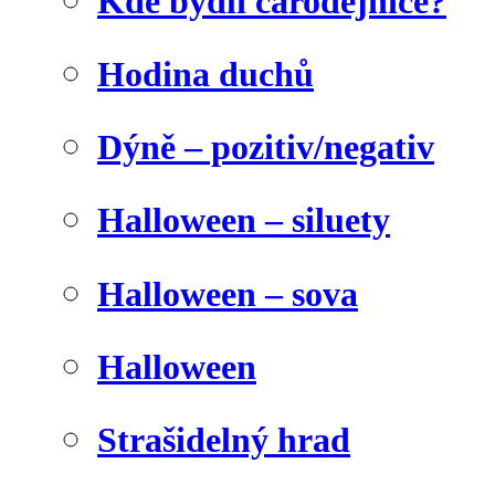
Kde bydlí čarodějnice?
Hodina duchů
Dýně – pozitiv/negativ
Halloween – siluety
Halloween – sova
Halloween
Strašidelný hrad