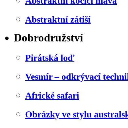
Abstraktní kočičí hlava
Abstraktní zátiší
Dobrodružství
Pirátská loď
Vesmír – odkrývací techn
Africké safari
Obrázky ve stylu australs