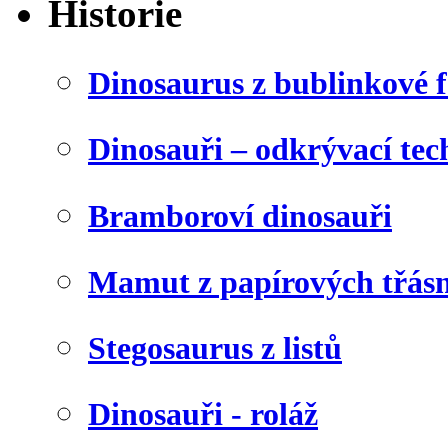
Historie
Dinosaurus z bublinkové f
Dinosauři – odkrývací tec
Bramboroví dinosauři
Mamut z papírových třásn
Stegosaurus z listů
Dinosauři - roláž