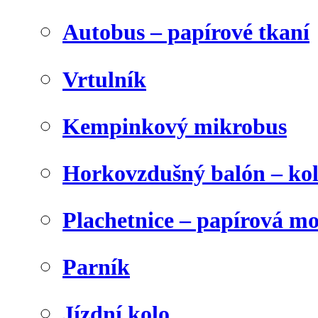
Autobus – papírové tkaní
Vrtulník
Kempinkový mikrobus
Horkovzdušný balón – ko
Plachetnice – papírová m
Parník
Jízdní kolo