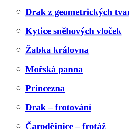
Drak z geometrických tva
Kytice sněhových vloček
Žabka královna
Mořská panna
Princezna
Drak – frotování
Čarodějnice – frotáž