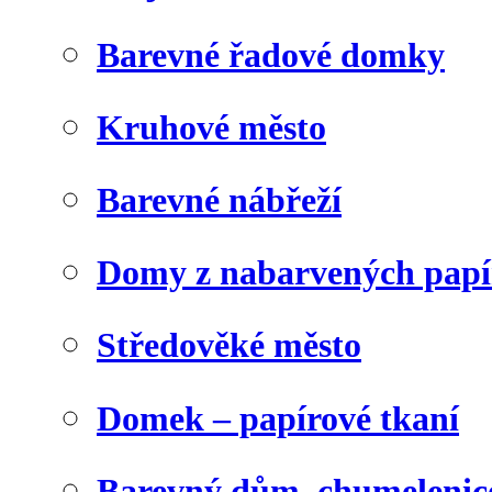
Barevné řadové domky
Kruhové město
Barevné nábřeží
Domy z nabarvených papí
Středověké město
Domek – papírové tkaní
Barevný dům, chumelenic