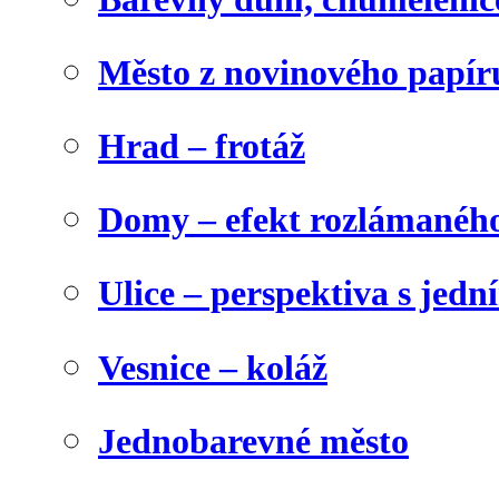
Město z novinového papír
Hrad – frotáž
Domy – efekt rozlámanéh
Ulice – perspektiva s jed
Vesnice – koláž
Jednobarevné město