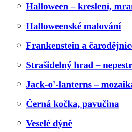
Halloween – kreslení, mr
Halloweenské malování
Frankenstein a čarodějnice
Strašidelný hrad – nepest
Jack-o'-lanterns – mozaik
Černá kočka, pavučina
Veselé dýně