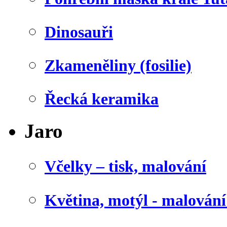
Dinosauři
Zkameněliny (fosilie)
Řecká keramika
Jaro
Včelky – tisk, malování
Květina, motýl - malován