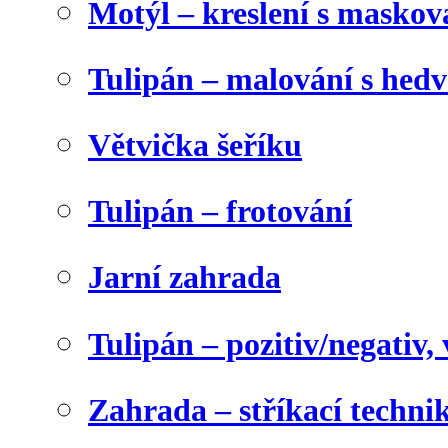
Motýl – kreslení s maskov
Tulipán – malování s he
Větvička šeříku
Tulipán – frotování
Jarní zahrada
Tulipán – pozitiv/negativ,
Zahrada – stříkací techni