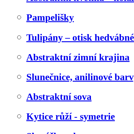
Pampelišky
Tulipány – otisk hedvábn
Abstraktní zimní krajina
Slunečnice, anilinové bar
Abstraktní sova
Kytice růží - symetrie