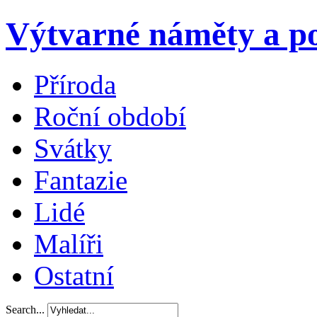
Výtvarné náměty a po
Příroda
Roční období
Svátky
Fantazie
Lidé
Malíři
Ostatní
Search...