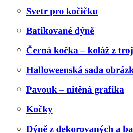
Svetr pro kočičku
Batikované dýně
Černá kočka – koláž z tro
Halloweenská sada obráz
Pavouk – nitěná grafika
Kočky
Dýně z dekorovaných a b