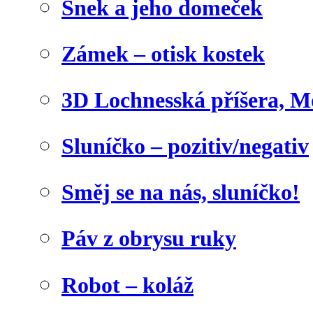
Šnek a jeho domeček
Zámek – otisk kostek
3D Lochnesská příšera, M
Sluníčko – pozitiv/negativ
Směj se na nás, sluníčko!
Páv z obrysu ruky
Robot – koláž