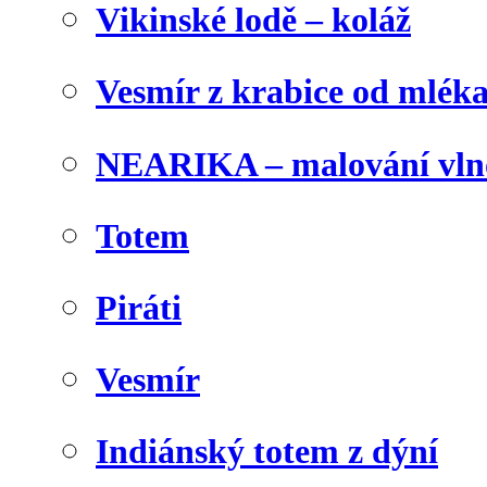
Vikinské lodě – koláž
Vesmír z krabice od mlék
NEARIKA – malování vln
Totem
Piráti
Vesmír
Indiánský totem z dýní