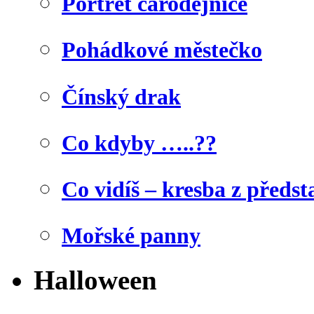
Portrét čarodějnice
Pohádkové městečko
Čínský drak
Co kdyby …..??
Co vidíš – kresba z předst
Mořské panny
Halloween