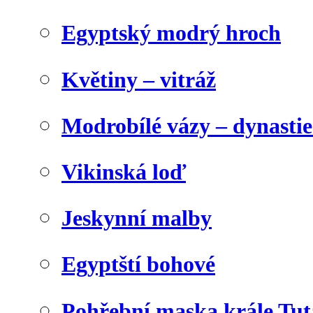
Egyptský modrý hroch
Květiny – vitráž
Modrobílé vázy – dynasti
Vikinská loď
Jeskynní malby
Egyptští bohové
Pohřební maska krále Tu