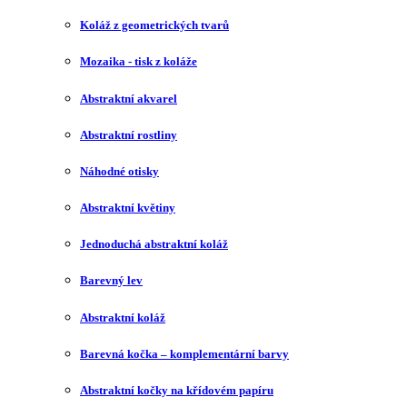
Koláž z geometrických tvarů
Mozaika - tisk z koláže
Abstraktní akvarel
Abstraktní rostliny
Náhodné otisky
Abstraktní květiny
Jednoduchá abstraktní koláž
Barevný lev
Abstraktní koláž
Barevná kočka – komplementární barvy
Abstraktní kočky na křídovém papíru