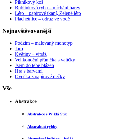
Piknikový koš
Bublinková ryba – míchání barev
Léto – papírové tkaní, Zelené léto
Plachetnice – odraz ve vodě
Nejnavštěvovanější
Podzim – malovaný monotyp
Jaro
Květiny – vitráž
Velikonoční přáníčka s vajíčky
Jsem do tebe blázen
Hra s barvami
Ovečka z papírové dečky
Vše
Abstrakce
Abstrakce s Wikki Stix
Abstraktní rybky
Abstraktní květina – koláž