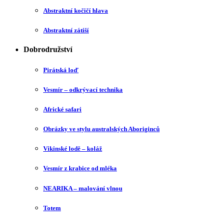
Abstraktní kočičí hlava
Abstraktní zátiší
Dobrodružství
Pirátská loď
Vesmír – odkrývací technika
Africké safari
Obrázky ve stylu australských Aboriginců
Vikinské lodě – koláž
Vesmír z krabice od mléka
NEARIKA – malování vlnou
Totem