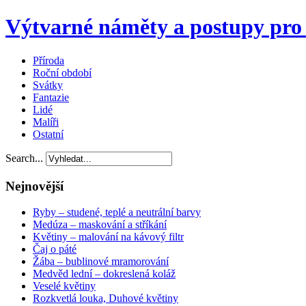
Výtvarné náměty a postupy pro 
Příroda
Roční období
Svátky
Fantazie
Lidé
Malíři
Ostatní
Search...
Nejnovější
Ryby – studené, teplé a neutrální barvy
Medúza – maskování a stříkání
Květiny – malování na kávový filtr
Čaj o páté
Žába – bublinové mramorování
Medvěd lední – dokreslená koláž
Veselé květiny
Rozkvetlá louka, Duhové květiny