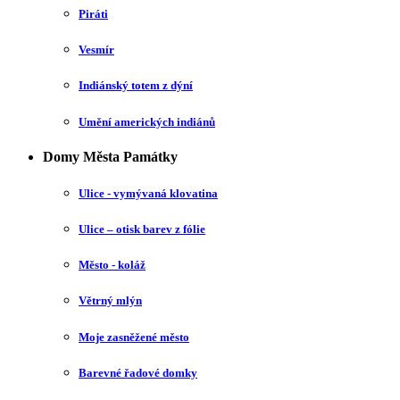
Piráti
Vesmír
Indiánský totem z dýní
Umění amerických indiánů
Domy Města Památky
Ulice - vymývaná klovatina
Ulice – otisk barev z fólie
Město - koláž
Větrný mlýn
Moje zasněžené město
Barevné řadové domky