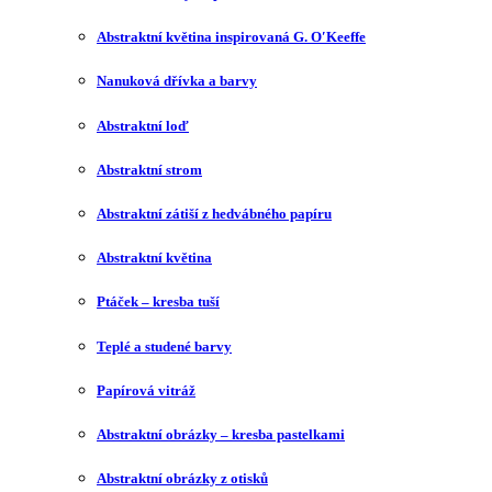
Abstraktní květina inspirovaná G. O′Keeffe
Nanuková dřívka a barvy
Abstraktní loď
Abstraktní strom
Abstraktní zátiší z hedvábného papíru
Abstraktní květina
Ptáček – kresba tuší
Teplé a studené barvy
Papírová vitráž
Abstraktní obrázky – kresba pastelkami
Abstraktní obrázky z otisků