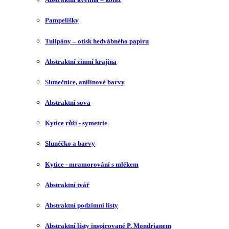
Pampelišky
Tulipány – otisk hedvábného papíru
Abstraktní zimní krajina
Slunečnice, anilinové barvy
Abstraktní sova
Kytice růží - symetrie
Slunéčko a barvy
Kytice - mramorování s mlékem
Abstraktní tvář
Abstraktní podzimní listy
Abstraktní listy inspirované P. Mondrianem