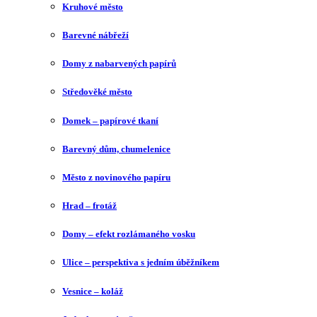
Kruhové město
Barevné nábřeží
Domy z nabarvených papírů
Středověké město
Domek – papírové tkaní
Barevný dům, chumelenice
Město z novinového papíru
Hrad – frotáž
Domy – efekt rozlámaného vosku
Ulice – perspektiva s jedním úběžníkem
Vesnice – koláž