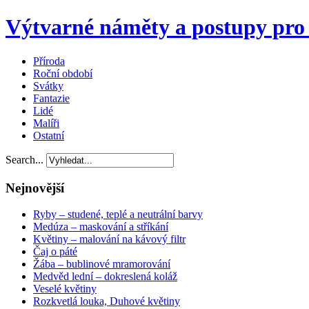
Výtvarné náměty a postupy pro 
Příroda
Roční období
Svátky
Fantazie
Lidé
Malíři
Ostatní
Search...
Nejnovější
Ryby – studené, teplé a neutrální barvy
Medúza – maskování a stříkání
Květiny – malování na kávový filtr
Čaj o páté
Žába – bublinové mramorování
Medvěd lední – dokreslená koláž
Veselé květiny
Rozkvetlá louka, Duhové květiny