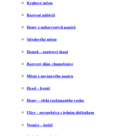
Kruhové město
Barevné nábřeží
Domy z nabarvených papírů
Středověké město
Domek – papírové tkaní
Barevný dům, chumelenice
Město z novinového papíru
Hrad – frotáž
Domy – efekt rozlámaného vosku
Ulice – perspektiva s jedním úběžníkem
Vesnice – koláž