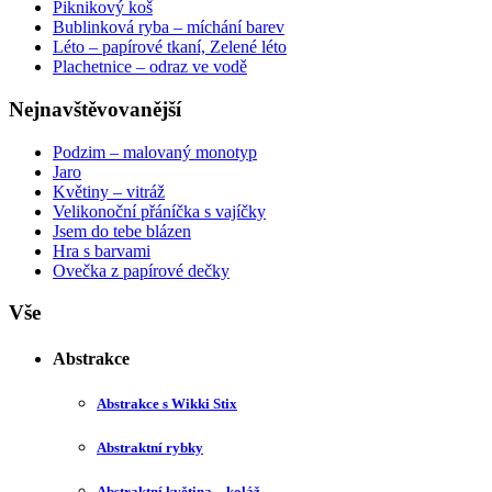
Piknikový koš
Bublinková ryba – míchání barev
Léto – papírové tkaní, Zelené léto
Plachetnice – odraz ve vodě
Nejnavštěvovanější
Podzim – malovaný monotyp
Jaro
Květiny – vitráž
Velikonoční přáníčka s vajíčky
Jsem do tebe blázen
Hra s barvami
Ovečka z papírové dečky
Vše
Abstrakce
Abstrakce s Wikki Stix
Abstraktní rybky
Abstraktní květina – koláž