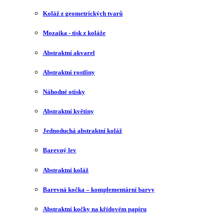
Koláž z geometrických tvarů
Mozaika - tisk z koláže
Abstraktní akvarel
Abstraktní rostliny
Náhodné otisky
Abstraktní květiny
Jednoduchá abstraktní koláž
Barevný lev
Abstraktní koláž
Barevná kočka – komplementární barvy
Abstraktní kočky na křídovém papíru