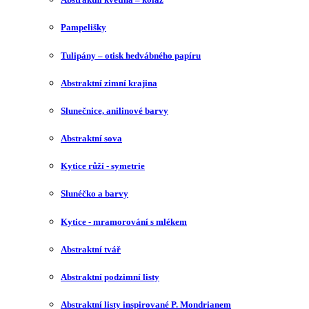
Pampelišky
Tulipány – otisk hedvábného papíru
Abstraktní zimní krajina
Slunečnice, anilinové barvy
Abstraktní sova
Kytice růží - symetrie
Slunéčko a barvy
Kytice - mramorování s mlékem
Abstraktní tvář
Abstraktní podzimní listy
Abstraktní listy inspirované P. Mondrianem