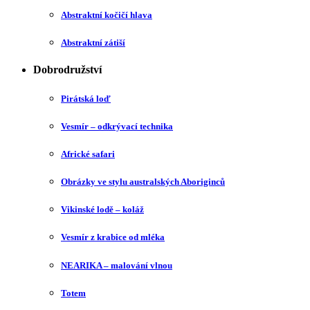
Abstraktní kočičí hlava
Abstraktní zátiší
Dobrodružství
Pirátská loď
Vesmír – odkrývací technika
Africké safari
Obrázky ve stylu australských Aboriginců
Vikinské lodě – koláž
Vesmír z krabice od mléka
NEARIKA – malování vlnou
Totem