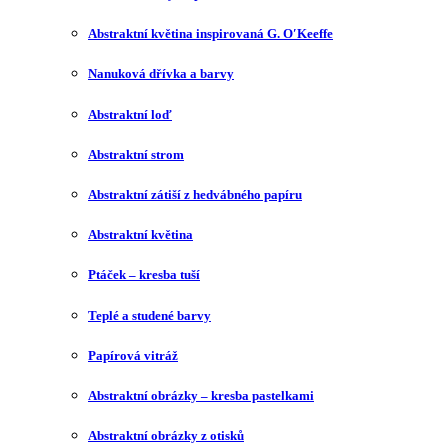
Abstraktní květina inspirovaná G. O′Keeffe
Nanuková dřívka a barvy
Abstraktní loď
Abstraktní strom
Abstraktní zátiší z hedvábného papíru
Abstraktní květina
Ptáček – kresba tuší
Teplé a studené barvy
Papírová vitráž
Abstraktní obrázky – kresba pastelkami
Abstraktní obrázky z otisků