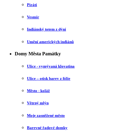
Piráti
Vesmír
Indiánský totem z dýní
Umění amerických indiánů
Domy Města Památky
Ulice - vymývaná klovatina
Ulice – otisk barev z fólie
Město - koláž
Větrný mlýn
Moje zasněžené město
Barevné řadové domky