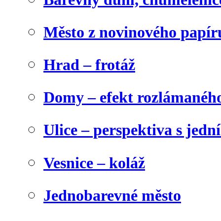
Město z novinového papír
Hrad – frotáž
Domy – efekt rozlámanéh
Ulice – perspektiva s jed
Vesnice – koláž
Jednobarevné město