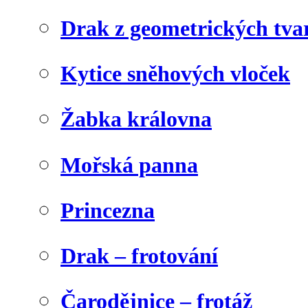
Drak z geometrických tva
Kytice sněhových vloček
Žabka královna
Mořská panna
Princezna
Drak – frotování
Čarodějnice – frotáž