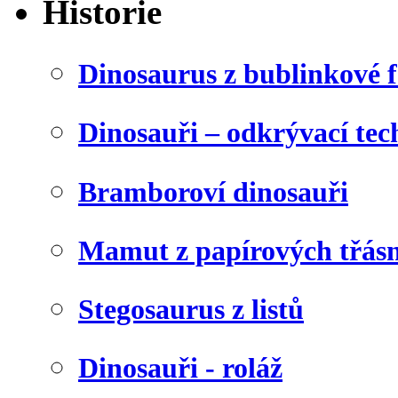
Historie
Dinosaurus z bublinkové f
Dinosauři – odkrývací tec
Bramboroví dinosauři
Mamut z papírových třásn
Stegosaurus z listů
Dinosauři - roláž