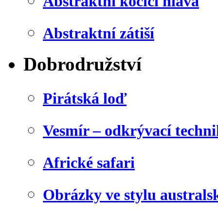
Abstraktní kočičí hlava
Abstraktní zátiší
Dobrodružství
Pirátská loď
Vesmír – odkrývací techn
Africké safari
Obrázky ve stylu australs