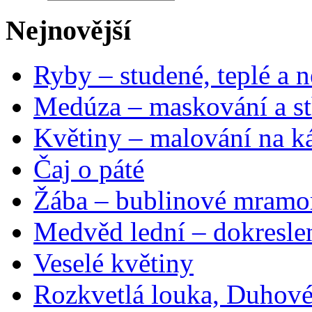
Nejnovější
Ryby – studené, teplé a n
Medúza – maskování a st
Květiny – malování na ká
Čaj o páté
Žába – bublinové mramo
Medvěd lední – dokresle
Veselé květiny
Rozkvetlá louka, Duhové