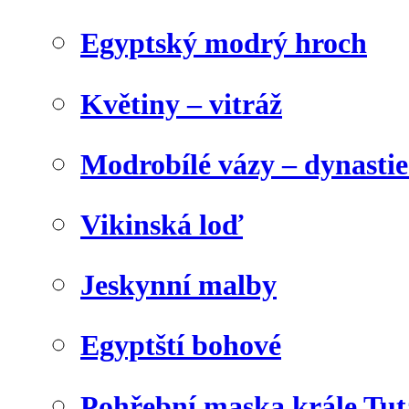
Egyptský modrý hroch
Květiny – vitráž
Modrobílé vázy – dynasti
Vikinská loď
Jeskynní malby
Egyptští bohové
Pohřební maska krále Tu