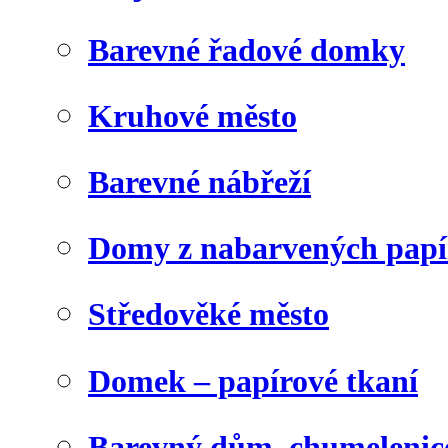
Barevné řadové domky
Kruhové město
Barevné nábřeží
Domy z nabarvených papí
Středověké město
Domek – papírové tkaní
Barevný dům, chumelenic