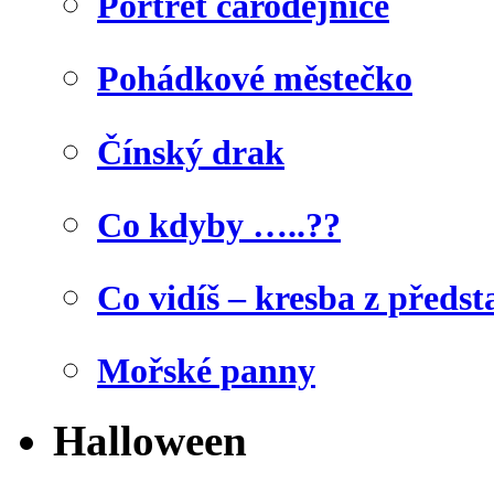
Portrét čarodějnice
Pohádkové městečko
Čínský drak
Co kdyby …..??
Co vidíš – kresba z předst
Mořské panny
Halloween