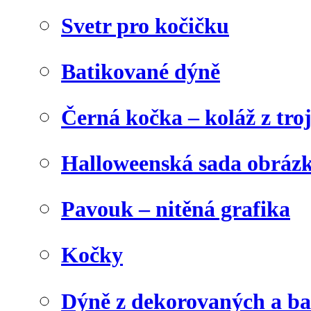
Svetr pro kočičku
Batikované dýně
Černá kočka – koláž z tro
Halloweenská sada obráz
Pavouk – nitěná grafika
Kočky
Dýně z dekorovaných a b