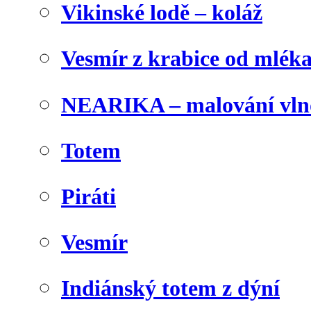
Vikinské lodě – koláž
Vesmír z krabice od mlék
NEARIKA – malování vln
Totem
Piráti
Vesmír
Indiánský totem z dýní