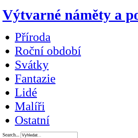
Výtvarné náměty a po
Příroda
Roční období
Svátky
Fantazie
Lidé
Malíři
Ostatní
Search...