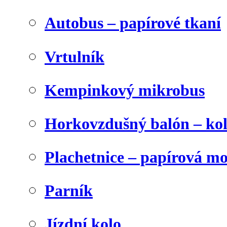
Autobus – papírové tkaní
Vrtulník
Kempinkový mikrobus
Horkovzdušný balón – ko
Plachetnice – papírová m
Parník
Jízdní kolo