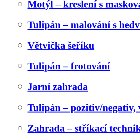
Motýl – kreslení s maskov
Tulipán – malování s he
Větvička šeříku
Tulipán – frotování
Jarní zahrada
Tulipán – pozitiv/negativ,
Zahrada – stříkací techni