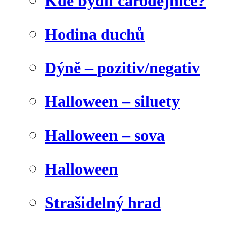
Kde bydlí čarodějnice?
Hodina duchů
Dýně – pozitiv/negativ
Halloween – siluety
Halloween – sova
Halloween
Strašidelný hrad