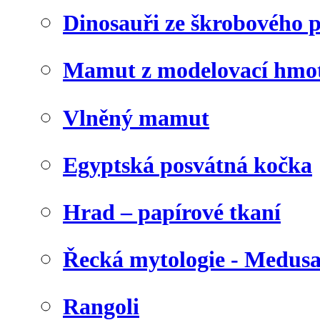
Dinosauři ze škrobového 
Mamut z modelovací hmo
Vlněný mamut
Egyptská posvátná kočka
Hrad – papírové tkaní
Řecká mytologie - Medus
Rangoli