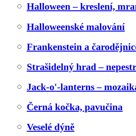
Halloween – kreslení, mr
Halloweenské malování
Frankenstein a čarodějnice
Strašidelný hrad – nepest
Jack-o'-lanterns – mozaik
Černá kočka, pavučina
Veselé dýně