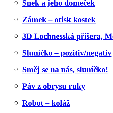
Šnek a jeho domeček
Zámek – otisk kostek
3D Lochnesská příšera, M
Sluníčko – pozitiv/negativ
Směj se na nás, sluníčko!
Páv z obrysu ruky
Robot – koláž