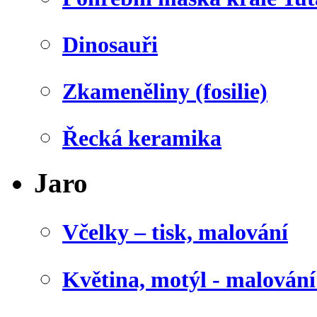
Dinosauři
Zkameněliny (fosilie)
Řecká keramika
Jaro
Včelky – tisk, malování
Květina, motýl - malován