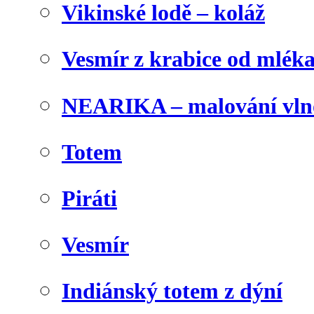
Vikinské lodě – koláž
Vesmír z krabice od mlék
NEARIKA – malování vln
Totem
Piráti
Vesmír
Indiánský totem z dýní