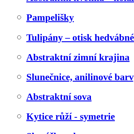
Pampelišky
Tulipány – otisk hedvábn
Abstraktní zimní krajina
Slunečnice, anilinové bar
Abstraktní sova
Kytice růží - symetrie