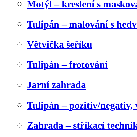
Motýl – kreslení s maskov
Tulipán – malování s he
Větvička šeříku
Tulipán – frotování
Jarní zahrada
Tulipán – pozitiv/negativ,
Zahrada – stříkací techni