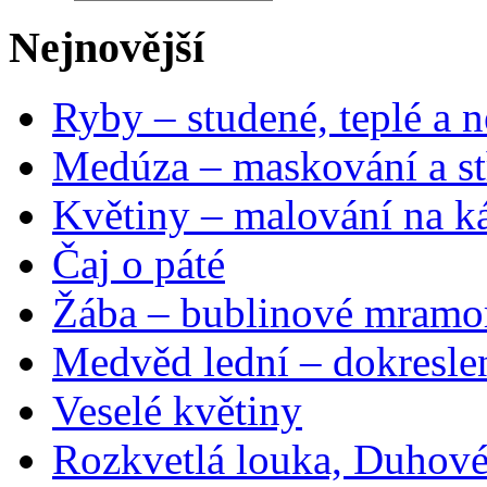
Nejnovější
Ryby – studené, teplé a n
Medúza – maskování a st
Květiny – malování na ká
Čaj o páté
Žába – bublinové mramo
Medvěd lední – dokresle
Veselé květiny
Rozkvetlá louka, Duhové