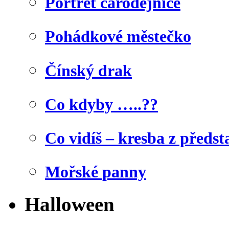
Portrét čarodějnice
Pohádkové městečko
Čínský drak
Co kdyby …..??
Co vidíš – kresba z předst
Mořské panny
Halloween