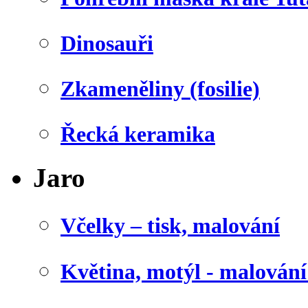
Dinosauři
Zkameněliny (fosilie)
Řecká keramika
Jaro
Včelky – tisk, malování
Květina, motýl - malován