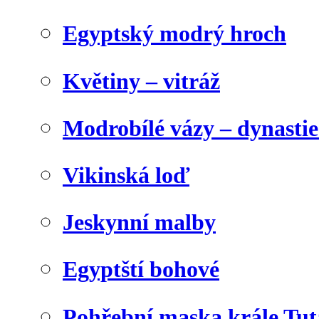
Egyptský modrý hroch
Květiny – vitráž
Modrobílé vázy – dynasti
Vikinská loď
Jeskynní malby
Egyptští bohové
Pohřební maska krále Tu