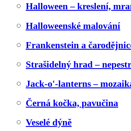
Halloween – kreslení, mr
Halloweenské malování
Frankenstein a čarodějnice
Strašidelný hrad – nepest
Jack-o'-lanterns – mozaik
Černá kočka, pavučina
Veselé dýně