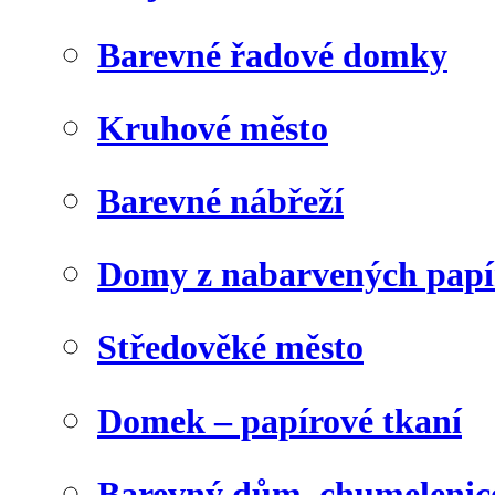
Barevné řadové domky
Kruhové město
Barevné nábřeží
Domy z nabarvených papí
Středověké město
Domek – papírové tkaní
Barevný dům, chumelenic