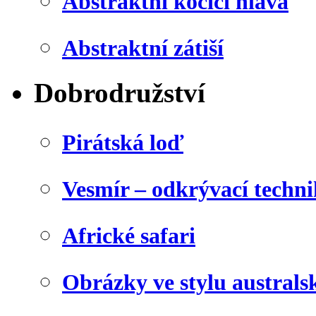
Abstraktní kočičí hlava
Abstraktní zátiší
Dobrodružství
Pirátská loď
Vesmír – odkrývací techn
Africké safari
Obrázky ve stylu australs