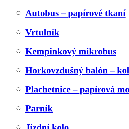
Autobus – papírové tkaní
Vrtulník
Kempinkový mikrobus
Horkovzdušný balón – ko
Plachetnice – papírová m
Parník
Jízdní kolo