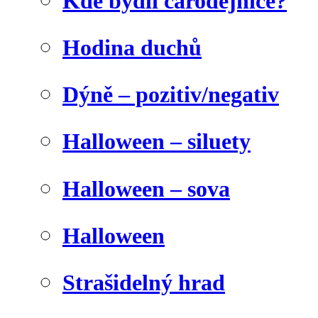
Kde bydlí čarodějnice?
Hodina duchů
Dýně – pozitiv/negativ
Halloween – siluety
Halloween – sova
Halloween
Strašidelný hrad