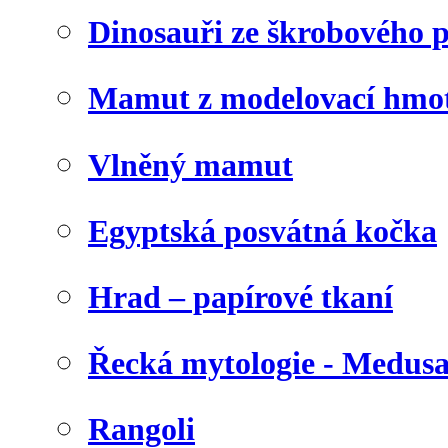
Dinosauři ze škrobového 
Mamut z modelovací hmo
Vlněný mamut
Egyptská posvátná kočka
Hrad – papírové tkaní
Řecká mytologie - Medus
Rangoli