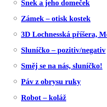
Šnek a jeho domeček
Zámek – otisk kostek
3D Lochnesská příšera, M
Sluníčko – pozitiv/negativ
Směj se na nás, sluníčko!
Páv z obrysu ruky
Robot – koláž