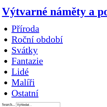
Výtvarné náměty a po
Příroda
Roční období
Svátky
Fantazie
Lidé
Malíři
Ostatní
Search...