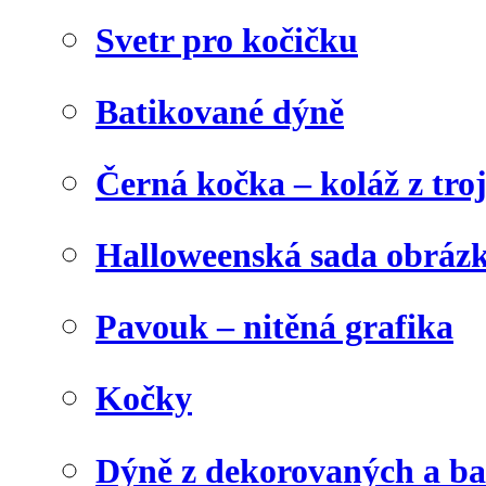
Svetr pro kočičku
Batikované dýně
Černá kočka – koláž z tro
Halloweenská sada obráz
Pavouk – nitěná grafika
Kočky
Dýně z dekorovaných a b