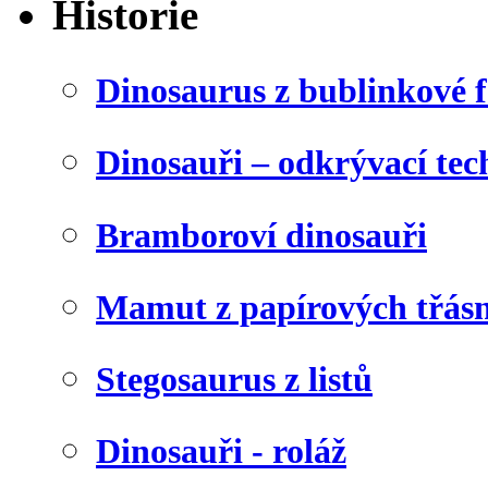
Historie
Dinosaurus z bublinkové f
Dinosauři – odkrývací tec
Bramboroví dinosauři
Mamut z papírových třásn
Stegosaurus z listů
Dinosauři - roláž