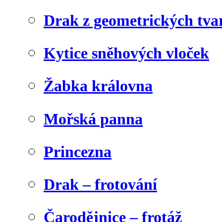
Drak z geometrických tva
Kytice sněhových vloček
Žabka královna
Mořská panna
Princezna
Drak – frotování
Čarodějnice – frotáž