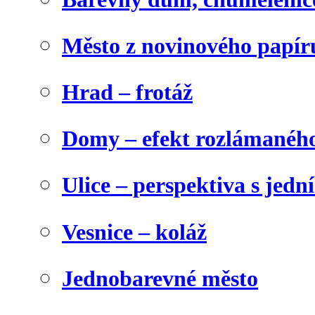
Město z novinového papír
Hrad – frotáž
Domy – efekt rozlámanéh
Ulice – perspektiva s jed
Vesnice – koláž
Jednobarevné město