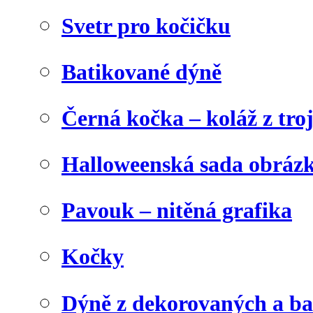
Svetr pro kočičku
Batikované dýně
Černá kočka – koláž z tro
Halloweenská sada obráz
Pavouk – nitěná grafika
Kočky
Dýně z dekorovaných a b