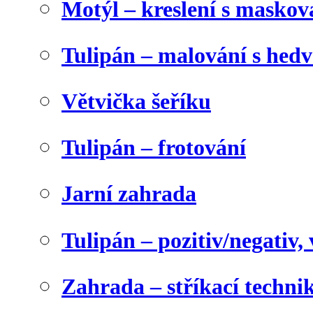
Motýl – kreslení s maskov
Tulipán – malování s he
Větvička šeříku
Tulipán – frotování
Jarní zahrada
Tulipán – pozitiv/negativ,
Zahrada – stříkací techni