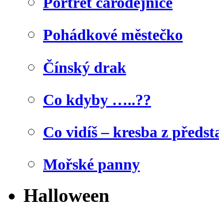
Portrét čarodějnice
Pohádkové městečko
Čínský drak
Co kdyby …..??
Co vidíš – kresba z předst
Mořské panny
Halloween