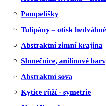
Pampelišky
Tulipány – otisk hedvábn
Abstraktní zimní krajina
Slunečnice, anilinové bar
Abstraktní sova
Kytice růží - symetrie