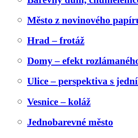
Město z novinového papír
Hrad – frotáž
Domy – efekt rozlámanéh
Ulice – perspektiva s jed
Vesnice – koláž
Jednobarevné město