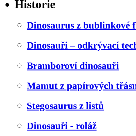
Historie
Dinosaurus z bublinkové f
Dinosauři – odkrývací tec
Bramboroví dinosauři
Mamut z papírových třásn
Stegosaurus z listů
Dinosauři - roláž