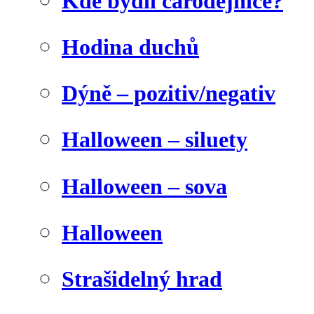
Kde bydlí čarodějnice?
Hodina duchů
Dýně – pozitiv/negativ
Halloween – siluety
Halloween – sova
Halloween
Strašidelný hrad