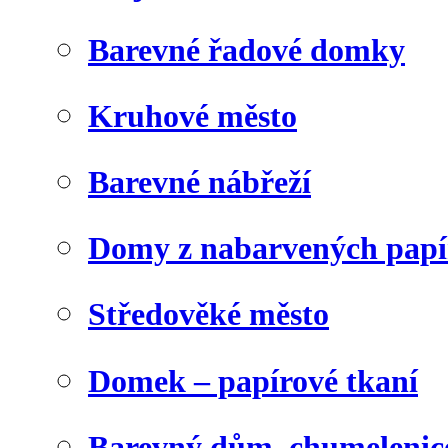
Barevné řadové domky
Kruhové město
Barevné nábřeží
Domy z nabarvených papí
Středověké město
Domek – papírové tkaní
Barevný dům, chumelenic