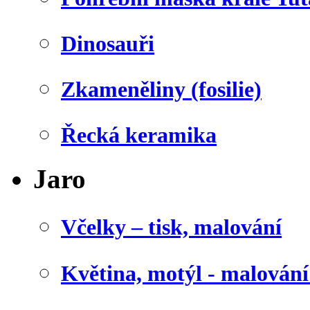
Dinosauři
Zkameněliny (fosilie)
Řecká keramika
Jaro
Včelky – tisk, malování
Květina, motýl - malován