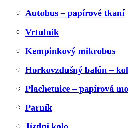
Autobus – papírové tkaní
Vrtulník
Kempinkový mikrobus
Horkovzdušný balón – ko
Plachetnice – papírová m
Parník
Jízdní kolo