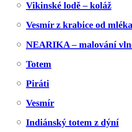
Vikinské lodě – koláž
Vesmír z krabice od mlék
NEARIKA – malování vln
Totem
Piráti
Vesmír
Indiánský totem z dýní