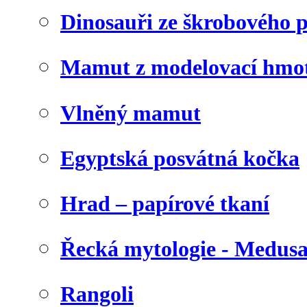
Dinosauři ze škrobového 
Mamut z modelovací hmo
Vlněný mamut
Egyptská posvátná kočka
Hrad – papírové tkaní
Řecká mytologie - Medus
Rangoli