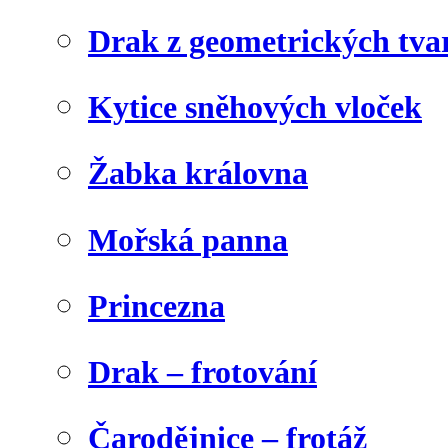
Drak z geometrických tva
Kytice sněhových vloček
Žabka královna
Mořská panna
Princezna
Drak – frotování
Čarodějnice – frotáž