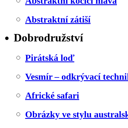
Abstraktní kočičí hlava
Abstraktní zátiší
Dobrodružství
Pirátská loď
Vesmír – odkrývací techn
Africké safari
Obrázky ve stylu australs