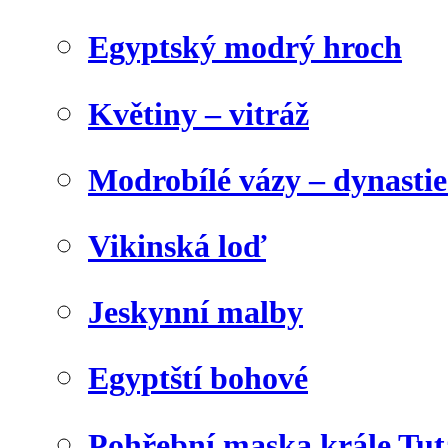
Egyptský modrý hroch
Květiny – vitráž
Modrobílé vázy – dynasti
Vikinská loď
Jeskynní malby
Egyptští bohové
Pohřební maska krále Tu