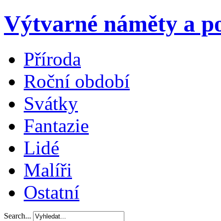
Výtvarné náměty a po
Příroda
Roční období
Svátky
Fantazie
Lidé
Malíři
Ostatní
Search...