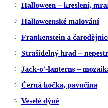
Halloween – kreslení, mr
Halloweenské malování
Frankenstein a čarodějnice
Strašidelný hrad – nepest
Jack-o'-lanterns – mozaik
Černá kočka, pavučina
Veselé dýně