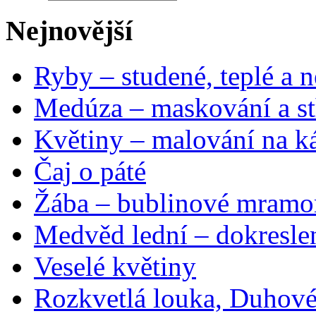
Nejnovější
Ryby – studené, teplé a n
Medúza – maskování a st
Květiny – malování na ká
Čaj o páté
Žába – bublinové mramo
Medvěd lední – dokresle
Veselé květiny
Rozkvetlá louka, Duhové