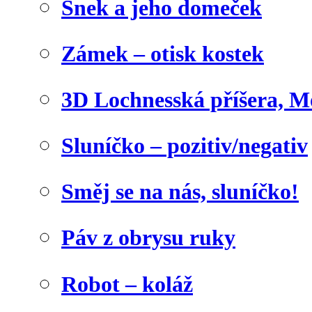
Šnek a jeho domeček
Zámek – otisk kostek
3D Lochnesská příšera, M
Sluníčko – pozitiv/negativ
Směj se na nás, sluníčko!
Páv z obrysu ruky
Robot – koláž