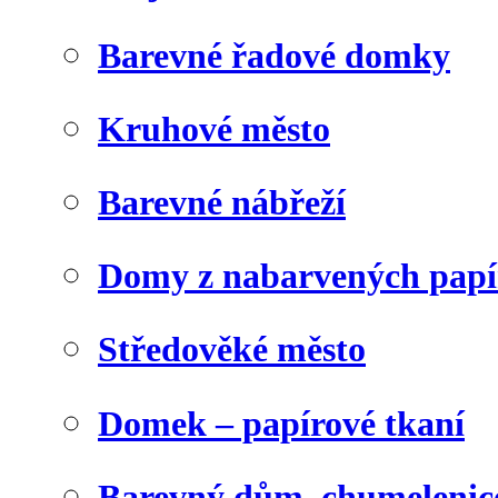
Barevné řadové domky
Kruhové město
Barevné nábřeží
Domy z nabarvených papí
Středověké město
Domek – papírové tkaní
Barevný dům, chumelenic