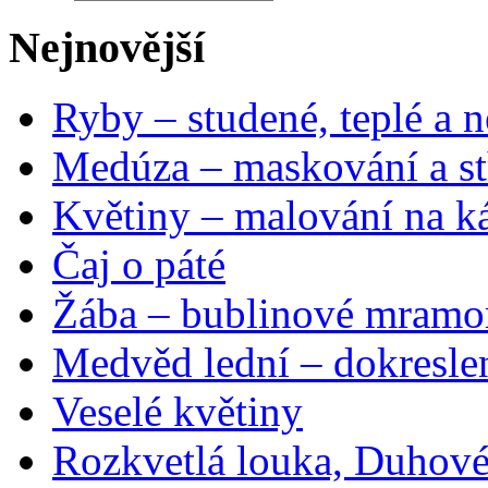
Nejnovější
Ryby – studené, teplé a n
Medúza – maskování a st
Květiny – malování na ká
Čaj o páté
Žába – bublinové mramo
Medvěd lední – dokresle
Veselé květiny
Rozkvetlá louka, Duhové