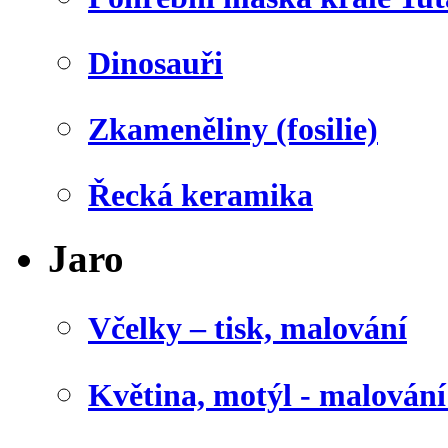
Dinosauři
Zkameněliny (fosilie)
Řecká keramika
Jaro
Včelky – tisk, malování
Květina, motýl - malován