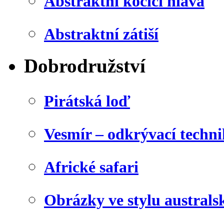
Abstraktní kočičí hlava
Abstraktní zátiší
Dobrodružství
Pirátská loď
Vesmír – odkrývací techn
Africké safari
Obrázky ve stylu australs