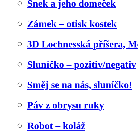
Šnek a jeho domeček
Zámek – otisk kostek
3D Lochnesská příšera, M
Sluníčko – pozitiv/negativ
Směj se na nás, sluníčko!
Páv z obrysu ruky
Robot – koláž