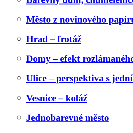
Město z novinového papír
Hrad – frotáž
Domy – efekt rozlámanéh
Ulice – perspektiva s jed
Vesnice – koláž
Jednobarevné město