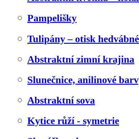
Pampelišky
Tulipány – otisk hedvábn
Abstraktní zimní krajina
Slunečnice, anilinové bar
Abstraktní sova
Kytice růží - symetrie