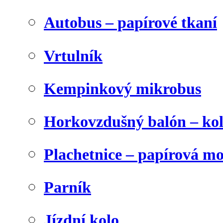
Autobus – papírové tkaní
Vrtulník
Kempinkový mikrobus
Horkovzdušný balón – ko
Plachetnice – papírová m
Parník
Jízdní kolo