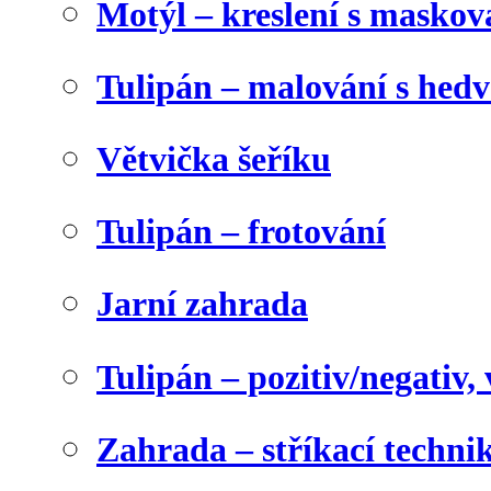
Motýl – kreslení s maskov
Tulipán – malování s he
Větvička šeříku
Tulipán – frotování
Jarní zahrada
Tulipán – pozitiv/negativ,
Zahrada – stříkací techni