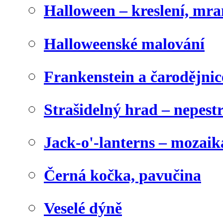
Halloween – kreslení, mr
Halloweenské malování
Frankenstein a čarodějnice
Strašidelný hrad – nepest
Jack-o'-lanterns – mozaik
Černá kočka, pavučina
Veselé dýně