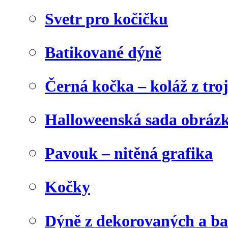
Svetr pro kočičku
Batikované dýně
Černá kočka – koláž z tro
Halloweenská sada obráz
Pavouk – nitěná grafika
Kočky
Dýně z dekorovaných a b