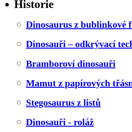
Historie
Dinosaurus z bublinkové f
Dinosauři – odkrývací tec
Bramboroví dinosauři
Mamut z papírových třásn
Stegosaurus z listů
Dinosauři - roláž