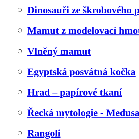
Dinosauři ze škrobového 
Mamut z modelovací hmo
Vlněný mamut
Egyptská posvátná kočka
Hrad – papírové tkaní
Řecká mytologie - Medus
Rangoli