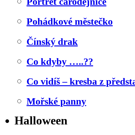
Portrét čarodějnice
Pohádkové městečko
Čínský drak
Co kdyby …..??
Co vidíš – kresba z předst
Mořské panny
Halloween