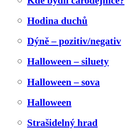
Kde bydlí čarodějnice?
Hodina duchů
Dýně – pozitiv/negativ
Halloween – siluety
Halloween – sova
Halloween
Strašidelný hrad