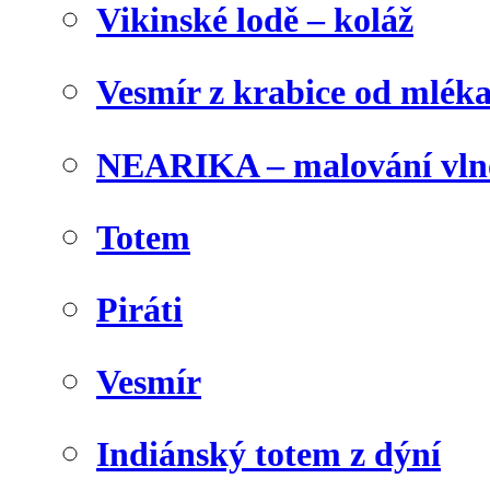
Vikinské lodě – koláž
Vesmír z krabice od mlék
NEARIKA – malování vln
Totem
Piráti
Vesmír
Indiánský totem z dýní