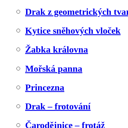
Drak z geometrických tva
Kytice sněhových vloček
Žabka královna
Mořská panna
Princezna
Drak – frotování
Čarodějnice – frotáž