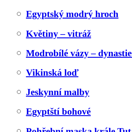
Egyptský modrý hroch
Květiny – vitráž
Modrobílé vázy – dynasti
Vikinská loď
Jeskynní malby
Egyptští bohové
Pohřební maska krále Tu