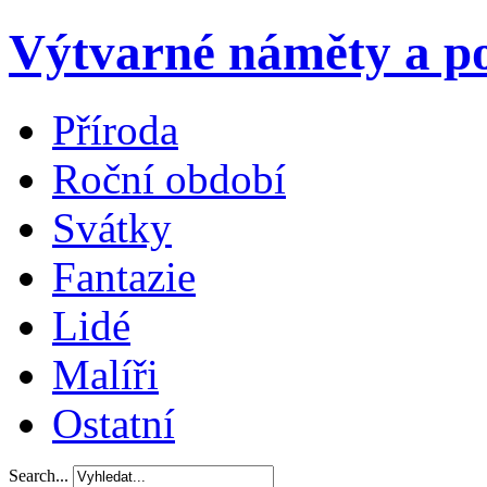
Výtvarné náměty a po
Příroda
Roční období
Svátky
Fantazie
Lidé
Malíři
Ostatní
Search...