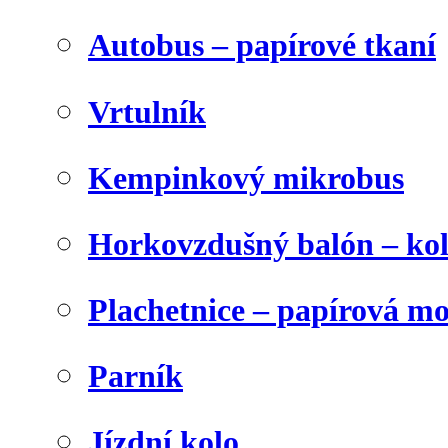
Autobus – papírové tkaní
Vrtulník
Kempinkový mikrobus
Horkovzdušný balón – ko
Plachetnice – papírová m
Parník
Jízdní kolo