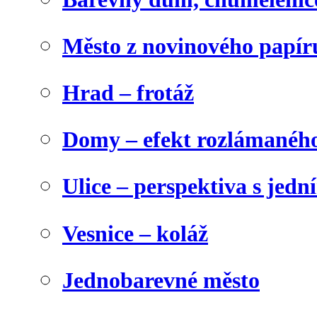
Město z novinového papír
Hrad – frotáž
Domy – efekt rozlámanéh
Ulice – perspektiva s jed
Vesnice – koláž
Jednobarevné město