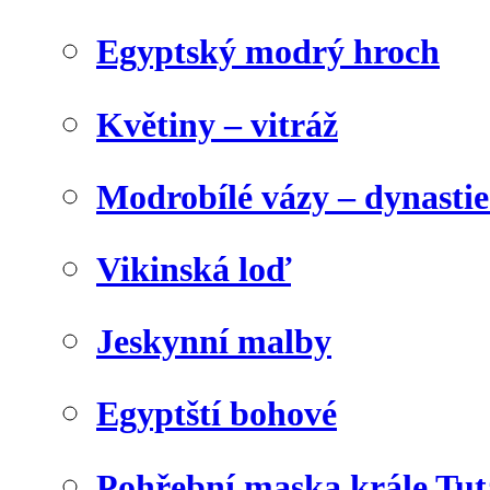
Egyptský modrý hroch
Květiny – vitráž
Modrobílé vázy – dynasti
Vikinská loď
Jeskynní malby
Egyptští bohové
Pohřební maska krále Tu