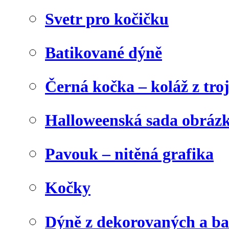
Svetr pro kočičku
Batikované dýně
Černá kočka – koláž z tro
Halloweenská sada obráz
Pavouk – nitěná grafika
Kočky
Dýně z dekorovaných a b