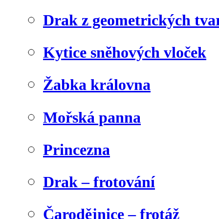
Drak z geometrických tva
Kytice sněhových vloček
Žabka královna
Mořská panna
Princezna
Drak – frotování
Čarodějnice – frotáž