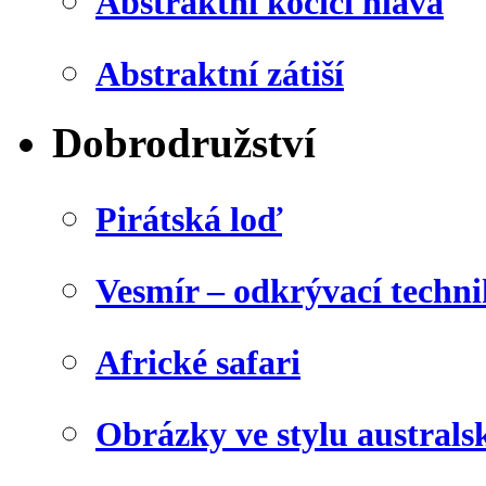
Abstraktní kočičí hlava
Abstraktní zátiší
Dobrodružství
Pirátská loď
Vesmír – odkrývací techn
Africké safari
Obrázky ve stylu australs