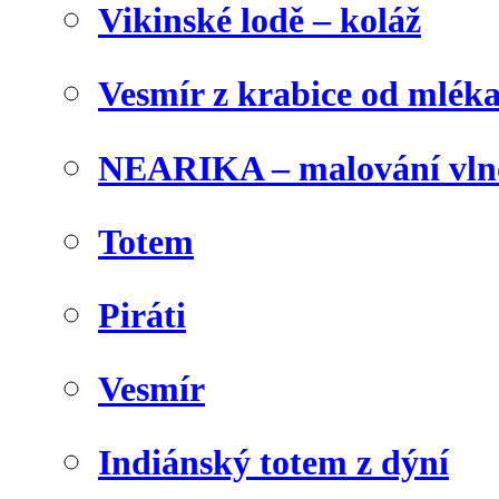
Vikinské lodě – koláž
Vesmír z krabice od mlék
NEARIKA – malování vln
Totem
Piráti
Vesmír
Indiánský totem z dýní