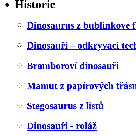
Historie
Dinosaurus z bublinkové f
Dinosauři – odkrývací tec
Bramboroví dinosauři
Mamut z papírových třásn
Stegosaurus z listů
Dinosauři - roláž