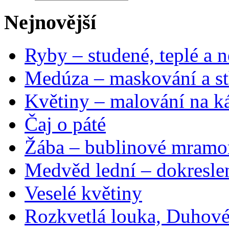
Nejnovější
Ryby – studené, teplé a n
Medúza – maskování a st
Květiny – malování na ká
Čaj o páté
Žába – bublinové mramo
Medvěd lední – dokresle
Veselé květiny
Rozkvetlá louka, Duhové