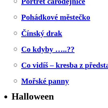
Portrét čarodějnice
Pohádkové městečko
Čínský drak
Co kdyby …..??
Co vidíš – kresba z předst
Mořské panny
Halloween