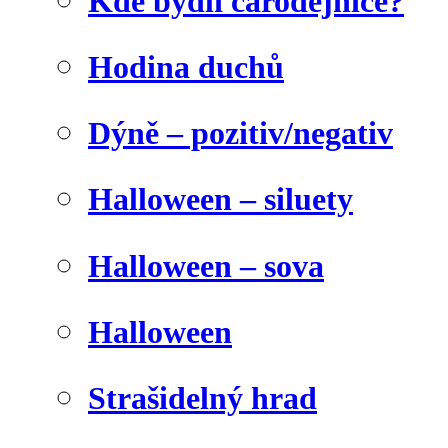
Kde bydlí čarodějnice?
Hodina duchů
Dýně – pozitiv/negativ
Halloween – siluety
Halloween – sova
Halloween
Strašidelný hrad