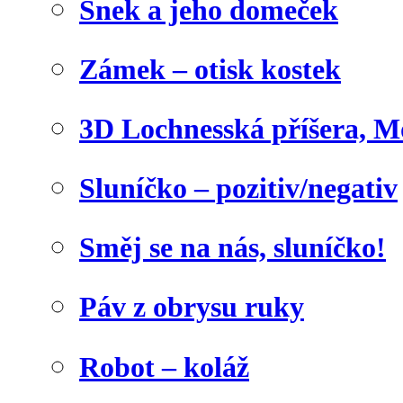
Šnek a jeho domeček
Zámek – otisk kostek
3D Lochnesská příšera, M
Sluníčko – pozitiv/negativ
Směj se na nás, sluníčko!
Páv z obrysu ruky
Robot – koláž