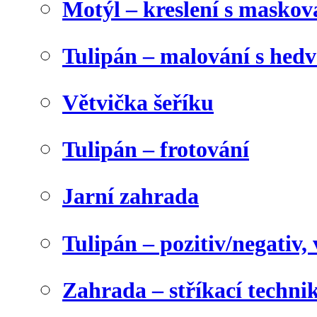
Motýl – kreslení s maskov
Tulipán – malování s he
Větvička šeříku
Tulipán – frotování
Jarní zahrada
Tulipán – pozitiv/negativ,
Zahrada – stříkací techni