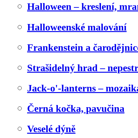
Halloween – kreslení, mr
Halloweenské malování
Frankenstein a čarodějnice
Strašidelný hrad – nepest
Jack-o'-lanterns – mozaik
Černá kočka, pavučina
Veselé dýně