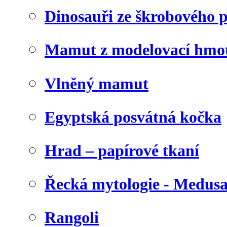
Dinosauři ze škrobového 
Mamut z modelovací hmo
Vlněný mamut
Egyptská posvátná kočka
Hrad – papírové tkaní
Řecká mytologie - Medus
Rangoli