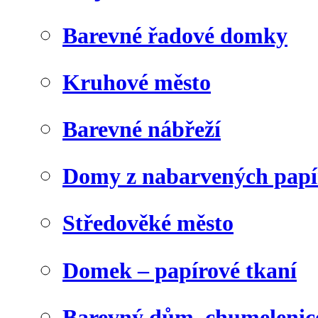
Barevné řadové domky
Kruhové město
Barevné nábřeží
Domy z nabarvených papí
Středověké město
Domek – papírové tkaní
Barevný dům, chumelenic