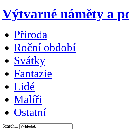
Výtvarné náměty a po
Příroda
Roční období
Svátky
Fantazie
Lidé
Malíři
Ostatní
Search...