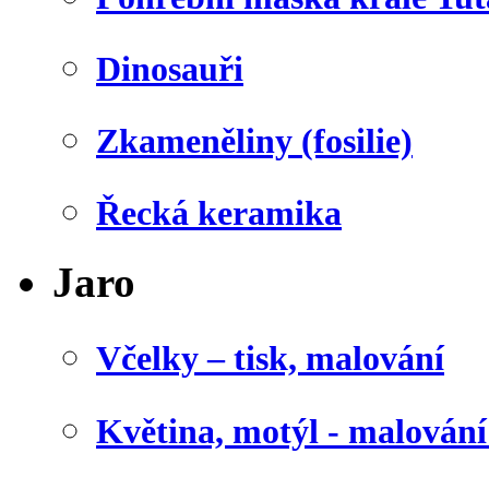
Dinosauři
Zkameněliny (fosilie)
Řecká keramika
Jaro
Včelky – tisk, malování
Květina, motýl - malován