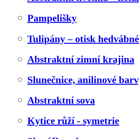
Pampelišky
Tulipány – otisk hedvábn
Abstraktní zimní krajina
Slunečnice, anilinové bar
Abstraktní sova
Kytice růží - symetrie