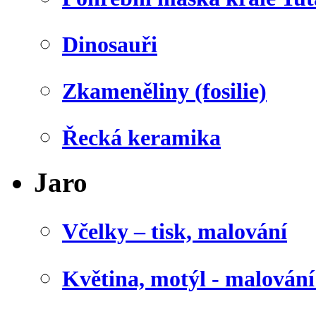
Dinosauři
Zkameněliny (fosilie)
Řecká keramika
Jaro
Včelky – tisk, malování
Květina, motýl - malován