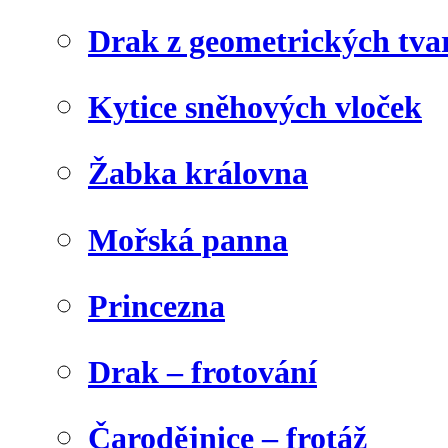
Drak z geometrických tva
Kytice sněhových vloček
Žabka královna
Mořská panna
Princezna
Drak – frotování
Čarodějnice – frotáž