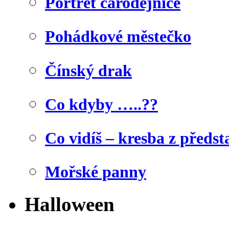
Portrét čarodějnice
Pohádkové městečko
Čínský drak
Co kdyby …..??
Co vidíš – kresba z předst
Mořské panny
Halloween