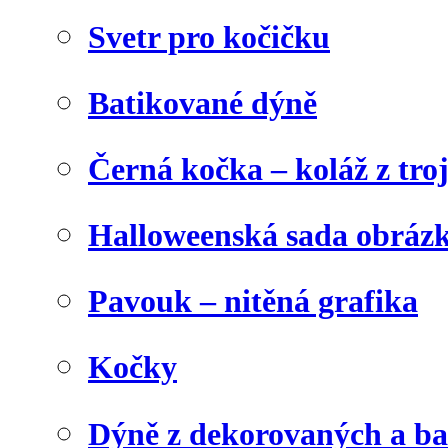
Svetr pro kočičku
Batikované dýně
Černá kočka – koláž z tro
Halloweenská sada obráz
Pavouk – nitěná grafika
Kočky
Dýně z dekorovaných a b