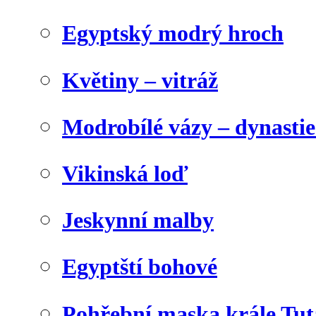
Egyptský modrý hroch
Květiny – vitráž
Modrobílé vázy – dynasti
Vikinská loď
Jeskynní malby
Egyptští bohové
Pohřební maska krále Tu