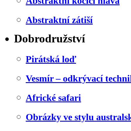
Abstraktní kočičí hlava
Abstraktní zátiší
Dobrodružství
Pirátská loď
Vesmír – odkrývací techn
Africké safari
Obrázky ve stylu australs