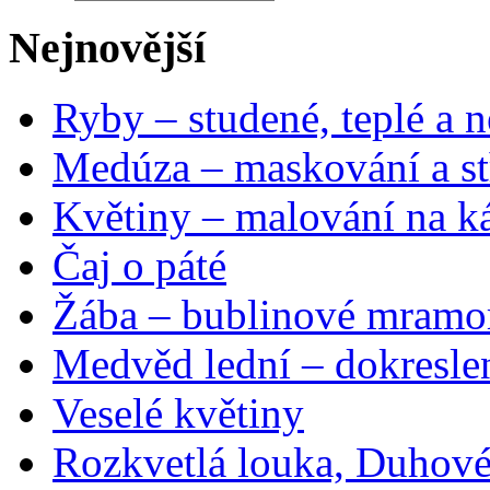
Nejnovější
Ryby – studené, teplé a n
Medúza – maskování a st
Květiny – malování na ká
Čaj o páté
Žába – bublinové mramo
Medvěd lední – dokresle
Veselé květiny
Rozkvetlá louka, Duhové