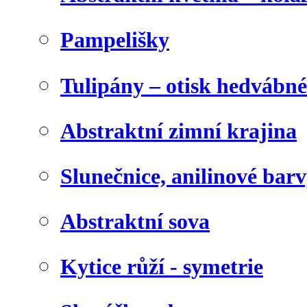
Pampelišky
Tulipány – otisk hedvábn
Abstraktní zimní krajina
Slunečnice, anilinové bar
Abstraktní sova
Kytice růží - symetrie