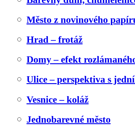
Město z novinového papír
Hrad – frotáž
Domy – efekt rozlámanéh
Ulice – perspektiva s jed
Vesnice – koláž
Jednobarevné město