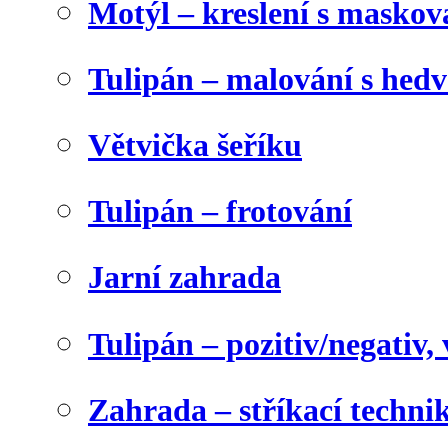
Motýl – kreslení s maskov
Tulipán – malování s he
Větvička šeříku
Tulipán – frotování
Jarní zahrada
Tulipán – pozitiv/negativ,
Zahrada – stříkací techni