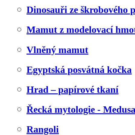
Dinosauři ze škrobového 
Mamut z modelovací hmo
Vlněný mamut
Egyptská posvátná kočka
Hrad – papírové tkaní
Řecká mytologie - Medus
Rangoli