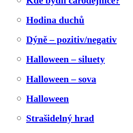
Kde bydlí čarodějnice?
Hodina duchů
Dýně – pozitiv/negativ
Halloween – siluety
Halloween – sova
Halloween
Strašidelný hrad