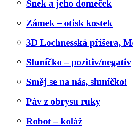
Šnek a jeho domeček
Zámek – otisk kostek
3D Lochnesská příšera, M
Sluníčko – pozitiv/negativ
Směj se na nás, sluníčko!
Páv z obrysu ruky
Robot – koláž