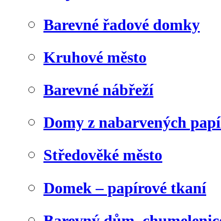
Barevné řadové domky
Kruhové město
Barevné nábřeží
Domy z nabarvených papí
Středověké město
Domek – papírové tkaní
Barevný dům, chumelenic