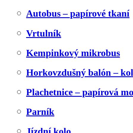
Autobus – papírové tkaní
Vrtulník
Kempinkový mikrobus
Horkovzdušný balón – ko
Plachetnice – papírová m
Parník
Jízdní kolo