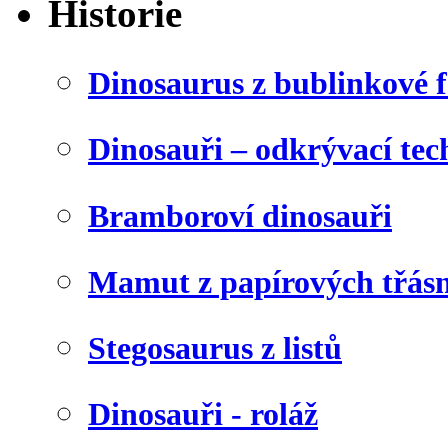
Historie
Dinosaurus z bublinkové f
Dinosauři – odkrývací tec
Bramboroví dinosauři
Mamut z papírových třásn
Stegosaurus z listů
Dinosauři - roláž