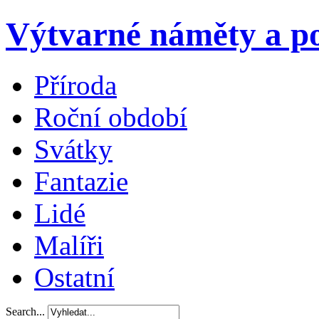
Výtvarné náměty a po
Příroda
Roční období
Svátky
Fantazie
Lidé
Malíři
Ostatní
Search...