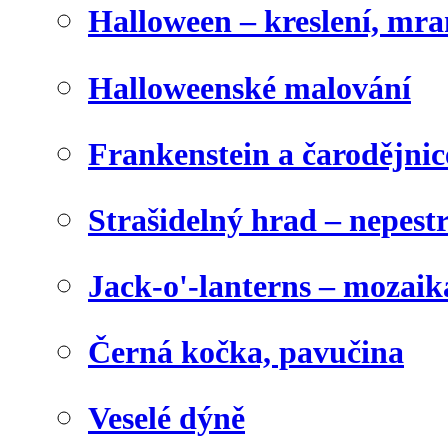
Halloween – kreslení, mr
Halloweenské malování
Frankenstein a čarodějnice
Strašidelný hrad – nepest
Jack-o'-lanterns – mozaik
Černá kočka, pavučina
Veselé dýně