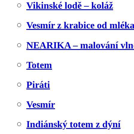
Vikinské lodě – koláž
Vesmír z krabice od mlék
NEARIKA – malování vln
Totem
Piráti
Vesmír
Indiánský totem z dýní