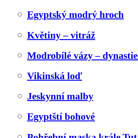
Egyptský modrý hroch
Květiny – vitráž
Modrobílé vázy – dynasti
Vikinská loď
Jeskynní malby
Egyptští bohové
Pohřební maska krále Tu