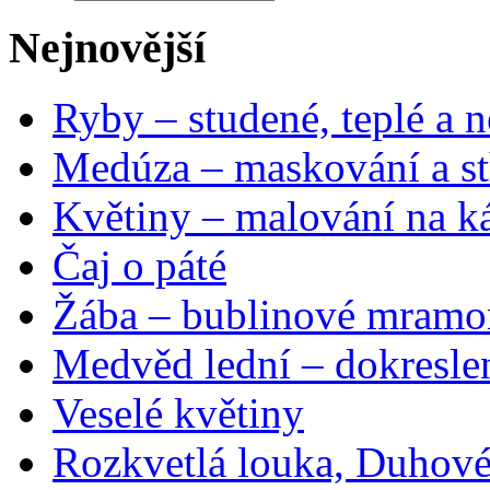
Nejnovější
Ryby – studené, teplé a n
Medúza – maskování a st
Květiny – malování na ká
Čaj o páté
Žába – bublinové mramo
Medvěd lední – dokresle
Veselé květiny
Rozkvetlá louka, Duhové