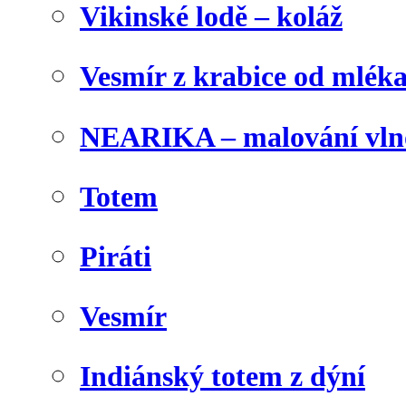
Vikinské lodě – koláž
Vesmír z krabice od mlék
NEARIKA – malování vln
Totem
Piráti
Vesmír
Indiánský totem z dýní