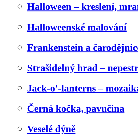
Halloween – kreslení, mr
Halloweenské malování
Frankenstein a čarodějnice
Strašidelný hrad – nepest
Jack-o'-lanterns – mozaik
Černá kočka, pavučina
Veselé dýně