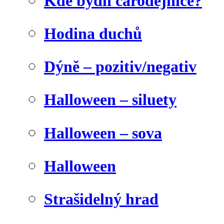
Kde bydlí čarodějnice?
Hodina duchů
Dýně – pozitiv/negativ
Halloween – siluety
Halloween – sova
Halloween
Strašidelný hrad