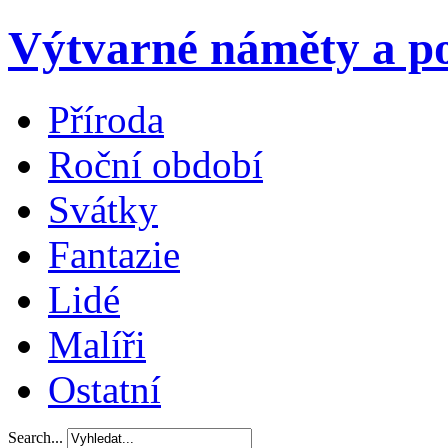
Výtvarné náměty a po
Příroda
Roční období
Svátky
Fantazie
Lidé
Malíři
Ostatní
Search...