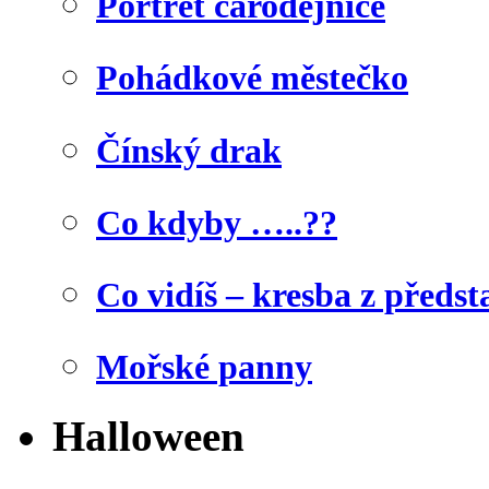
Portrét čarodějnice
Pohádkové městečko
Čínský drak
Co kdyby …..??
Co vidíš – kresba z předst
Mořské panny
Halloween