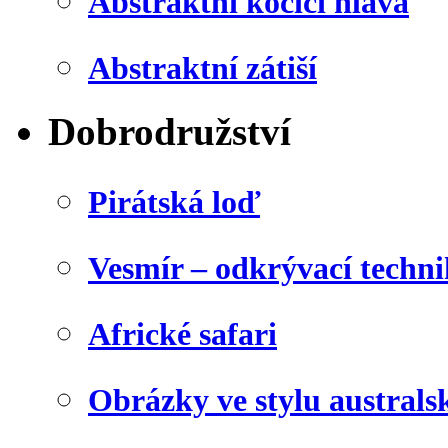
Abstraktní kočičí hlava
Abstraktní zátiší
Dobrodružství
Pirátská loď
Vesmír – odkrývací techn
Africké safari
Obrázky ve stylu australs