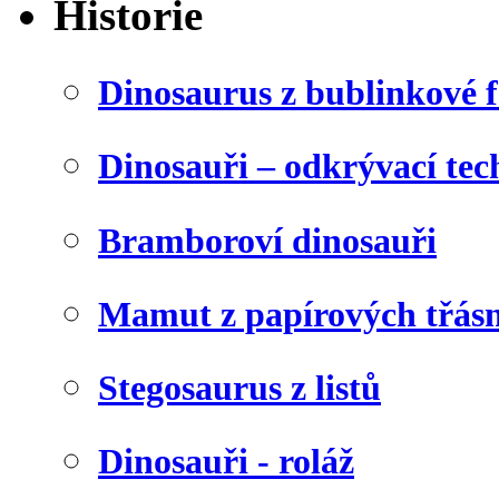
Historie
Dinosaurus z bublinkové f
Dinosauři – odkrývací tec
Bramboroví dinosauři
Mamut z papírových třásn
Stegosaurus z listů
Dinosauři - roláž