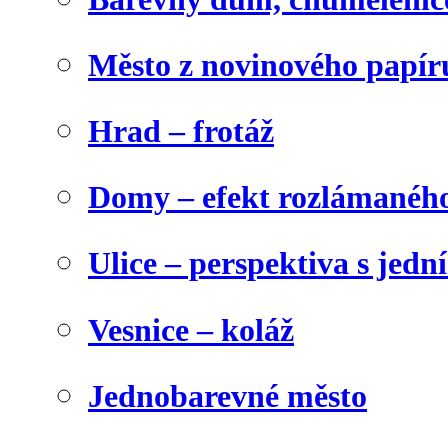
Město z novinového papír
Hrad – frotáž
Domy – efekt rozlámanéh
Ulice – perspektiva s jed
Vesnice – koláž
Jednobarevné město