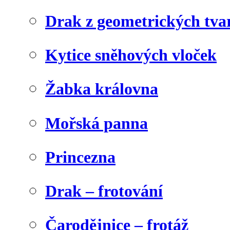
Drak z geometrických tva
Kytice sněhových vloček
Žabka královna
Mořská panna
Princezna
Drak – frotování
Čarodějnice – frotáž