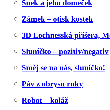
Šnek a jeho domeček
Zámek – otisk kostek
3D Lochnesská příšera, M
Sluníčko – pozitiv/negativ
Směj se na nás, sluníčko!
Páv z obrysu ruky
Robot – koláž