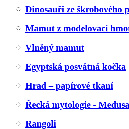
Dinosauři ze škrobového 
Mamut z modelovací hmo
Vlněný mamut
Egyptská posvátná kočka
Hrad – papírové tkaní
Řecká mytologie - Medus
Rangoli