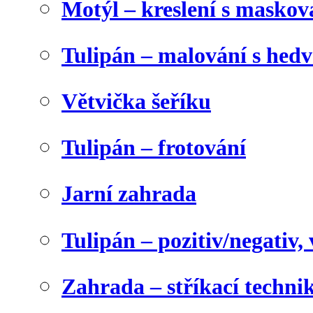
Motýl – kreslení s maskov
Tulipán – malování s he
Větvička šeříku
Tulipán – frotování
Jarní zahrada
Tulipán – pozitiv/negativ,
Zahrada – stříkací techni