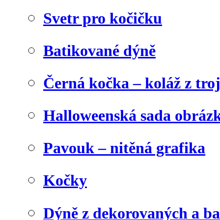
Svetr pro kočičku
Batikované dýně
Černá kočka – koláž z tro
Halloweenská sada obráz
Pavouk – nitěná grafika
Kočky
Dýně z dekorovaných a b