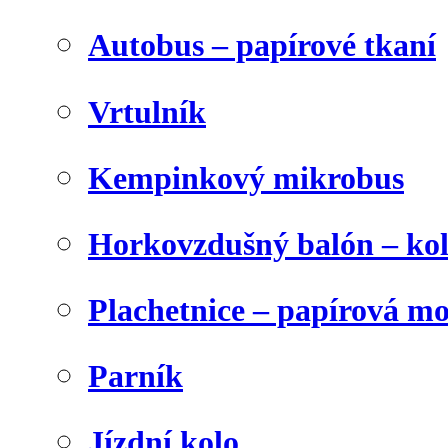
Autobus – papírové tkaní
Vrtulník
Kempinkový mikrobus
Horkovzdušný balón – ko
Plachetnice – papírová m
Parník
Jízdní kolo