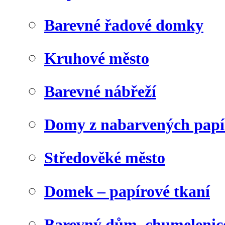
Barevné řadové domky
Kruhové město
Barevné nábřeží
Domy z nabarvených papí
Středověké město
Domek – papírové tkaní
Barevný dům, chumelenic