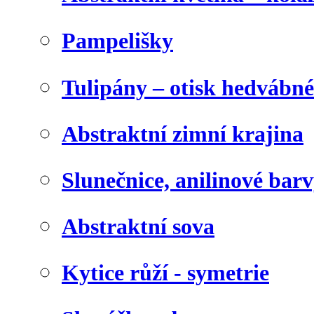
Pampelišky
Tulipány – otisk hedvábn
Abstraktní zimní krajina
Slunečnice, anilinové bar
Abstraktní sova
Kytice růží - symetrie