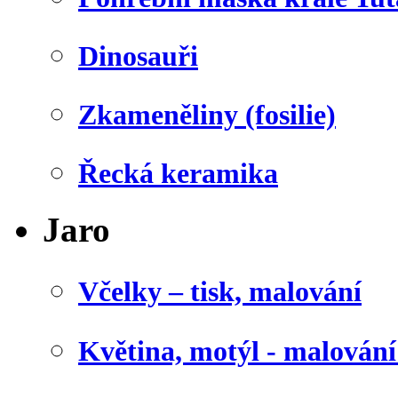
Dinosauři
Zkameněliny (fosilie)
Řecká keramika
Jaro
Včelky – tisk, malování
Květina, motýl - malován